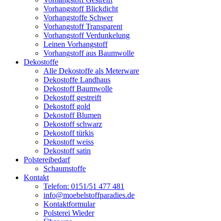
Vorhangstoff Blickdicht
Vorhangstoffe Schwer
Vorhangstoff Transparent
Vorhangstoff Verdunkelung
Leinen Vorhangstoff
Vorhangstoff aus Baumwolle
Dekostoffe
Alle Dekostoffe als Meterware
Dekostoffe Landhaus
Dekostoff Baumwolle
Dekostoff gestreift
Dekostoff gold
Dekostoff Blumen
Dekostoff schwarz
Dekostoff türkis
Dekostoff weiss
Dekostoff satin
Polstereibedarf
Schaumstoffe
Kontakt
Telefon: 0151/51 477 481
info@moebelstoffparadies.de
Kontaktformular
Polsterei Wieder