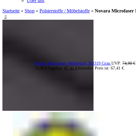
Über uns
Startseite
»
Shop
»
Polsterstoffe / Möbelstoffe
»
Novara Microfaser 
Novara Microfaser Möbelstoff 383319 Grau
UVP:
74,90
€
74,90 €
Angebot:
67,41
€
Aktueller Preis ist: 67,41 €.