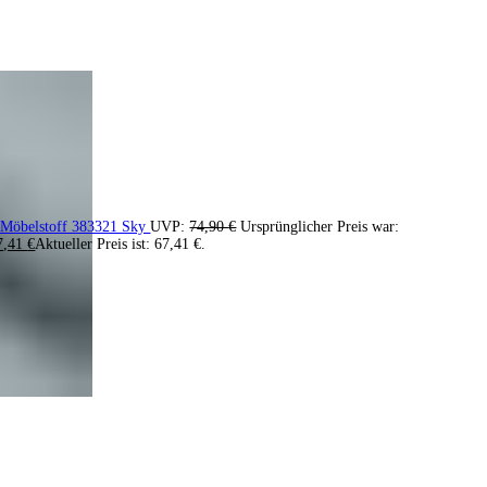
 Möbelstoff 383321 Sky
UVP:
74,90
€
Ursprünglicher Preis war:
7,41
€
Aktueller Preis ist: 67,41 €.