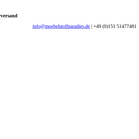
rversand
info@moebelstoffparadies.de
| +49 (0)151 51477481