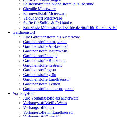
Polsterstoffe und Möbelstoffe in Aubergine
Chenille Meterware
Baumwollstoff Meterware
Velour Stoff Meterware
Stoffe für Stühle & Eckbänke
Kratzfeste Möbelstoffe: Der ideale Stoff für Katzen & Ha
Gardinenstoff
Alle Gardinenstoffe als Meterware
Gardinenstoffe transparent
Gardinenstoffe Ausbrenner
Gardinenstoffe Baumwolle
Gardinenstoffe beige
Gardinenstoffe Blickdicht
Gardinenstoffe gestreift
Gardinenstoffe grau
Gardinenstoffe grün
Gardinenstoffe Landhausstil
Gardinenstoffe Leinen
Gardinenstoffe halbtransparent
Vorhangstoff
Alle Vorhangstoffe als Meterware
Vorhangstoff Weiß / Weiss
Vorhangstoff Grau
Vorhangstoffe im Landhausstil
Vorhangstoff Gestreift