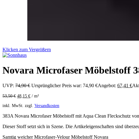
Klicken zum Vergrößern
Novara Microfaser Möbelstoff 3
UVP:
74,90
€
Ursprünglicher Preis war: 74,90 €
Angebot:
67,41
€
Akt
53,50
€
48,15
€
/
m²
inkl. MwSt.
zzgl.
Versandkosten
383A Novara Microfaser Möbelstoff mit Aqua Clean Fleckschutz vo
Dieser Stoff setzt sich in Szene. Die Artikeleigenschaften sind überzeu
Samtig weicher Microfaser-Velour Möbelstoff Novara