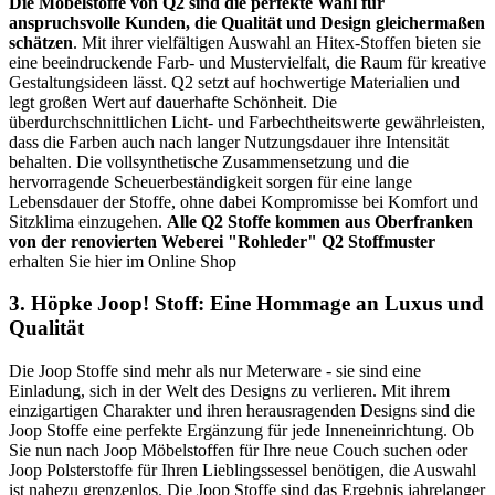
Die Möbelstoffe von Q2 sind die perfekte Wahl für
anspruchsvolle Kunden, die Qualität und Design gleichermaßen
schätzen
. Mit ihrer vielfältigen Auswahl an Hitex-Stoffen bieten sie
eine beeindruckende Farb- und Mustervielfalt, die Raum für kreative
Gestaltungsideen lässt. Q2 setzt auf hochwertige Materialien und
legt großen Wert auf dauerhafte Schönheit. Die
überdurchschnittlichen Licht- und Farbechtheitswerte gewährleisten,
dass die Farben auch nach langer Nutzungsdauer ihre Intensität
behalten. Die vollsynthetische Zusammensetzung und die
hervorragende Scheuerbeständigkeit sorgen für eine lange
Lebensdauer der Stoffe, ohne dabei Kompromisse bei Komfort und
Sitzklima einzugehen.
Alle Q2 Stoffe kommen aus Oberfranken
von der renovierten Weberei "Rohleder"
Q2 Stoffmuster
erhalten Sie hier im Online Shop
3. Höpke Joop! Stoff: Eine Hommage an Luxus und
Qualität
Die Joop Stoffe sind mehr als nur Meterware - sie sind eine
Einladung, sich in der Welt des Designs zu verlieren. Mit ihrem
einzigartigen Charakter und ihren herausragenden Designs sind die
Joop Stoffe eine perfekte Ergänzung für jede Inneneinrichtung. Ob
Sie nun nach Joop Möbelstoffen für Ihre neue Couch suchen oder
Joop Polsterstoffe für Ihren Lieblingssessel benötigen, die Auswahl
ist nahezu grenzenlos. Die Joop Stoffe sind das Ergebnis jahrelanger