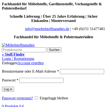
Fachhandel für Möbelstoffe, Gardinenstoffe, Vorhangstoffe &
Polstereibedarf
Schnelle Lieferung | Über 25 Jahre Erfahrung | Sicher
Einkaufen | Musterversand
info@moebelstoffparadies.de
| +49 (0)151 51477481
Fachhandel für Möbelstoffe & Polstermaterialien
Suchen
» Stoff-Finder
Login / Registrierung
Einloggen
Account erstellen
Benutzername oder E-Mail-Adresse
*
Passwort
*
Log in
Passwort vergessen?
Eingeloggt bleiben
0
Produkte
0
€