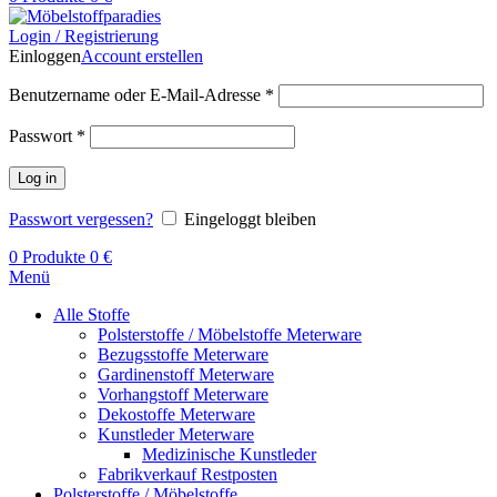
Login / Registrierung
Einloggen
Account erstellen
Benutzername oder E-Mail-Adresse
*
Passwort
*
Log in
Passwort vergessen?
Eingeloggt bleiben
0
Produkte
0
€
Menü
Alle Stoffe
Polsterstoffe / Möbelstoffe Meterware
Bezugsstoffe Meterware
Gardinenstoff Meterware
Vorhangstoff Meterware
Dekostoffe Meterware
Kunstleder Meterware
Medizinische Kunstleder
Fabrikverkauf Restposten
Polsterstoffe / Möbelstoffe