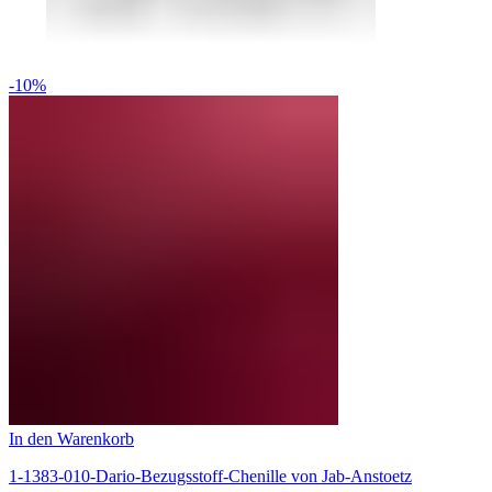
-10%
In den Warenkorb
1-1383-010-Dario-Bezugsstoff-Chenille von Jab-Anstoetz