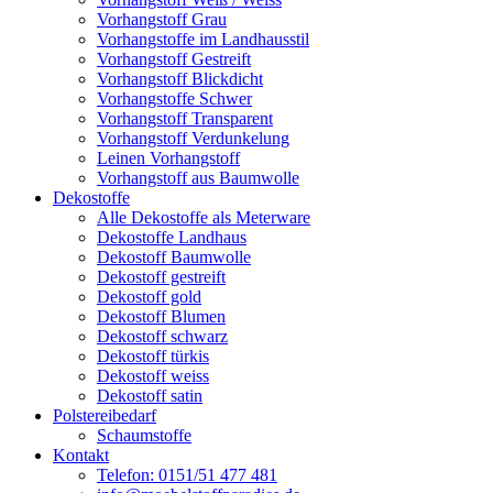
Vorhangstoff Grau
Vorhangstoffe im Landhausstil
Vorhangstoff Gestreift
Vorhangstoff Blickdicht
Vorhangstoffe Schwer
Vorhangstoff Transparent
Vorhangstoff Verdunkelung
Leinen Vorhangstoff
Vorhangstoff aus Baumwolle
Dekostoffe
Alle Dekostoffe als Meterware
Dekostoffe Landhaus
Dekostoff Baumwolle
Dekostoff gestreift
Dekostoff gold
Dekostoff Blumen
Dekostoff schwarz
Dekostoff türkis
Dekostoff weiss
Dekostoff satin
Polstereibedarf
Schaumstoffe
Kontakt
Telefon: 0151/51 477 481