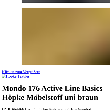
Klicken zum Vergrößern
Mondo 176 Active Line Basics
Höpke Möbelstoff uni braun
UVP:
65,10
€
Ursprünglicher Preis war: 65,10 €
Angebot: