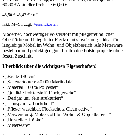
60,80
€
Aktueller Preis ist: 60,80 €.
46,50
€
43,43
€
/
m²
inkl. MwSt.
zzgl.
Versandkosten
Moderner, hochwertiger Polsterstoff mit pflegefreundlicher
Oberfläche und integrierter Fleckschutzausrüstung – ideal für
langlebige Möbel im Wohn- und Objektbereich. Als Meterware
bestellbar und perfekt geeignet für flexible Polsterprojekte ohne
festen Zuschnitt.
Überblick über die wichtigsten Eigenschaften!
• „Breite 140 cm“
• „Scheuertouren: 40.000 Martindale“
• „Material: 100 % Polyester“
• „Qualität: Polsterstoff, Flachgewebe“
• „Design: uni, fein strukturiert“
• „Transparenz: blickdicht“
• „Pflege: waschbar, Fleckschutz Clean active“
• „Verwendung: Möbelstoff für Wohn- & Objektbereich“
• „Hersteller: Höpke“
• „Meterware“