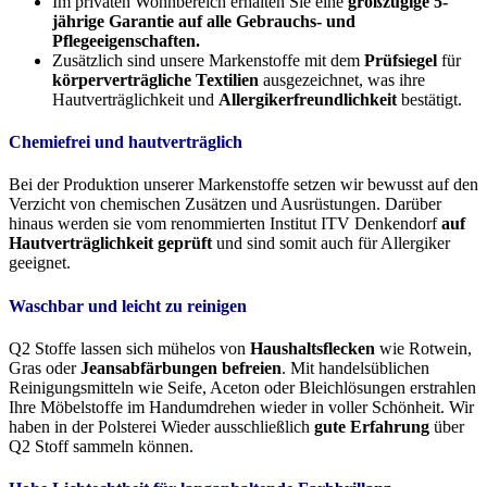
Im privaten Wohnbereich erhalten Sie eine
großzügige 5-
jährige Garantie auf alle Gebrauchs- und
Pflegeeigenschaften.
Zusätzlich sind unsere Markenstoffe mit dem
Prüfsiegel
für
körperverträgliche Textilien
ausgezeichnet, was ihre
Hautverträglichkeit und
Allergikerfreundlichkeit
bestätigt.
Chemiefrei und hautverträglich
Bei der Produktion unserer Markenstoffe setzen wir bewusst auf den
Verzicht von chemischen Zusätzen und Ausrüstungen. Darüber
hinaus werden sie vom renommierten Institut ITV Denkendorf
auf
Hautverträglichkeit geprüft
und sind somit auch für Allergiker
geeignet.
Waschbar und leicht zu reinigen
Q2 Stoffe lassen sich mühelos von
Haushaltsflecken
wie Rotwein,
Gras oder
Jeansabfärbungen befreien
. Mit handelsüblichen
Reinigungsmitteln wie Seife, Aceton oder Bleichlösungen erstrahlen
Ihre Möbelstoffe im Handumdrehen wieder in voller Schönheit. Wir
haben in der Polsterei Wieder ausschließlich
gute Erfahrung
über
Q2 Stoff sammeln können.