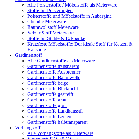
Alle Polsterstoffe / Möbelstoffe als Meterware
Stoffe für Polsterungen
Polsterstoffe und Möbelstoffe in Aubergine
Chenille Meterware
Baumwollstoff Meterware
Velour Stoff Meterware
Stoffe für Stühle & Eckbänke
Kratzfeste Möbelstoffe: Der ideale Stoff für Katzen &
Haustiere
Gardinenstoff
Alle Gardinenstoffe als Meterware
Gardinenstoffe transparent
Gardinenstoffe Ausbrenner
Gardinenstoffe Baumwolle
Gardinenstoffe beige
Gardinenstoffe Blickdicht
Gardinenstoffe gestreift
Gardinenstoffe grau
Gardinenstoffe grün
Gardinenstoffe Landhausstil
Gardinenstoffe Leinen
Gardinenstoffe halbtransparent
Vorhangstoff
Alle Vorhangstoffe als Meterware
Vorhangstoff Weiß / Weiss