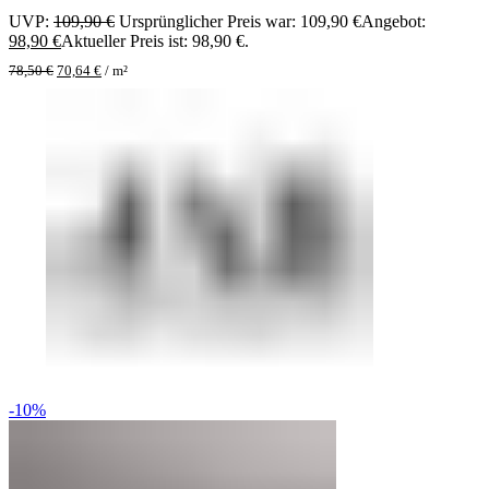
UVP:
109,90
€
Ursprünglicher Preis war: 109,90 €
Angebot:
98,90
€
Aktueller Preis ist: 98,90 €.
78,50
€
70,64
€
/
m²
-10%