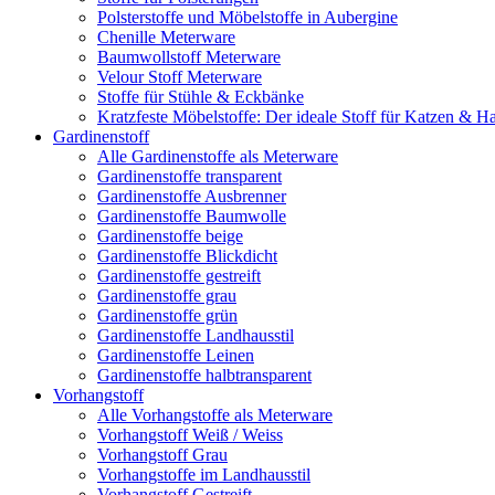
Polsterstoffe und Möbelstoffe in Aubergine
Chenille Meterware
Baumwollstoff Meterware
Velour Stoff Meterware
Stoffe für Stühle & Eckbänke
Kratzfeste Möbelstoffe: Der ideale Stoff für Katzen & Ha
Gardinenstoff
Alle Gardinenstoffe als Meterware
Gardinenstoffe transparent
Gardinenstoffe Ausbrenner
Gardinenstoffe Baumwolle
Gardinenstoffe beige
Gardinenstoffe Blickdicht
Gardinenstoffe gestreift
Gardinenstoffe grau
Gardinenstoffe grün
Gardinenstoffe Landhausstil
Gardinenstoffe Leinen
Gardinenstoffe halbtransparent
Vorhangstoff
Alle Vorhangstoffe als Meterware
Vorhangstoff Weiß / Weiss
Vorhangstoff Grau
Vorhangstoffe im Landhausstil
Vorhangstoff Gestreift