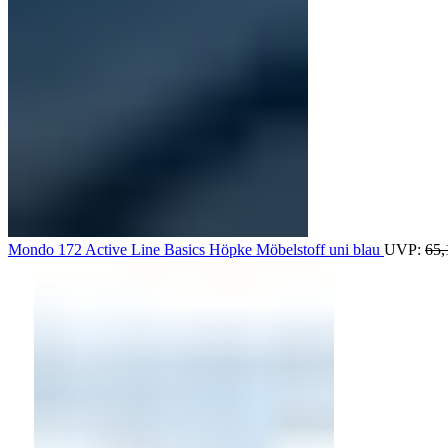
Mondo 172 Active Line Basics Höpke Möbelstoff uni blau
UVP:
65