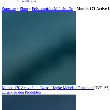
Über uns
Startseite
»
Shop
»
Polsterstoffe / Möbelstoffe
»
Mondo 171 Active L
Mondo 170 Active Line Basics Höpke Möbelstoff uni blau
UVP:
65
zurück zu den Produkten