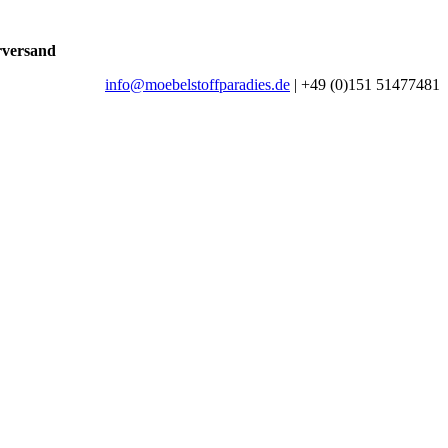
rversand
info@moebelstoffparadies.de
| +49 (0)151 51477481