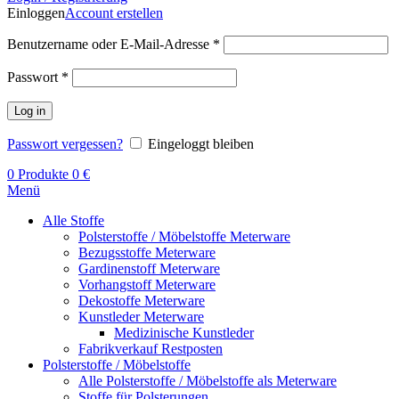
Einloggen
Account erstellen
Benutzername oder E-Mail-Adresse
*
Passwort
*
Log in
Passwort vergessen?
Eingeloggt bleiben
0
Produkte
0
€
Menü
Alle Stoffe
Polsterstoffe / Möbelstoffe Meterware
Bezugsstoffe Meterware
Gardinenstoff Meterware
Vorhangstoff Meterware
Dekostoffe Meterware
Kunstleder Meterware
Medizinische Kunstleder
Fabrikverkauf Restposten
Polsterstoffe / Möbelstoffe
Alle Polsterstoffe / Möbelstoffe als Meterware
Stoffe für Polsterungen