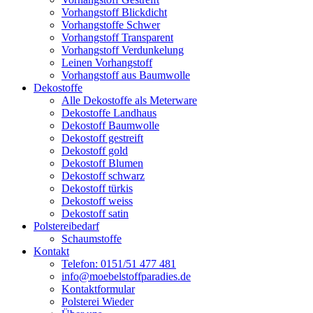
Vorhangstoff Blickdicht
Vorhangstoffe Schwer
Vorhangstoff Transparent
Vorhangstoff Verdunkelung
Leinen Vorhangstoff
Vorhangstoff aus Baumwolle
Dekostoffe
Alle Dekostoffe als Meterware
Dekostoffe Landhaus
Dekostoff Baumwolle
Dekostoff gestreift
Dekostoff gold
Dekostoff Blumen
Dekostoff schwarz
Dekostoff türkis
Dekostoff weiss
Dekostoff satin
Polstereibedarf
Schaumstoffe
Kontakt
Telefon: 0151/51 477 481
info@moebelstoffparadies.de
Kontaktformular
Polsterei Wieder