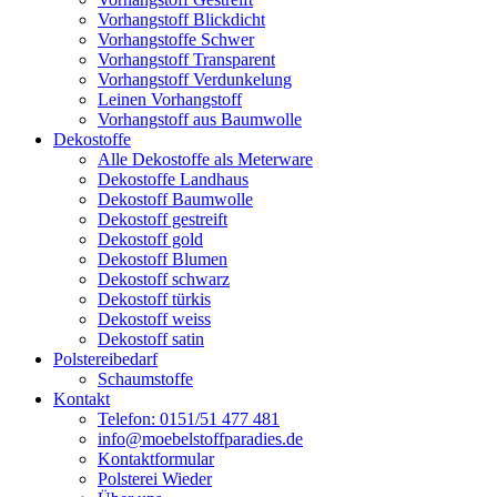
Vorhangstoff Blickdicht
Vorhangstoffe Schwer
Vorhangstoff Transparent
Vorhangstoff Verdunkelung
Leinen Vorhangstoff
Vorhangstoff aus Baumwolle
Dekostoffe
Alle Dekostoffe als Meterware
Dekostoffe Landhaus
Dekostoff Baumwolle
Dekostoff gestreift
Dekostoff gold
Dekostoff Blumen
Dekostoff schwarz
Dekostoff türkis
Dekostoff weiss
Dekostoff satin
Polstereibedarf
Schaumstoffe
Kontakt
Telefon: 0151/51 477 481
info@moebelstoffparadies.de
Kontaktformular
Polsterei Wieder