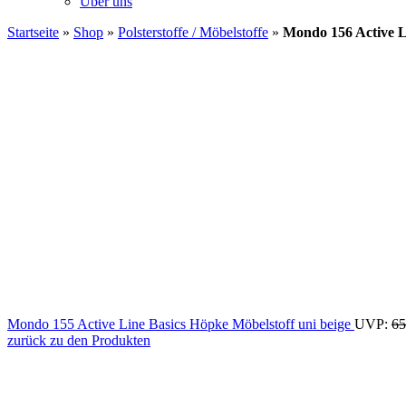
Über uns
Startseite
»
Shop
»
Polsterstoffe / Möbelstoffe
»
Mondo 156 Active L
Mondo 155 Active Line Basics Höpke Möbelstoff uni beige
UVP:
65
zurück zu den Produkten