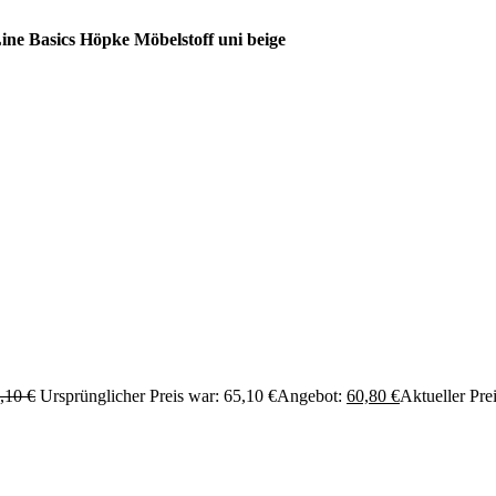
ine Basics Höpke Möbelstoff uni beige
,10
€
Ursprünglicher Preis war: 65,10 €
Angebot:
60,80
€
Aktueller Prei