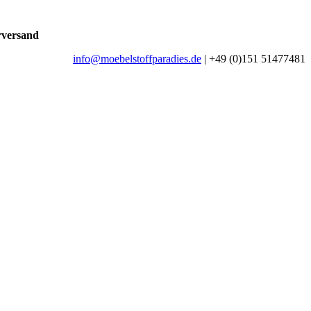
rversand
info@moebelstoffparadies.de
| +49 (0)151 51477481