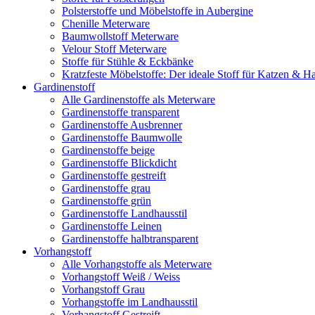
Polsterstoffe und Möbelstoffe in Aubergine
Chenille Meterware
Baumwollstoff Meterware
Velour Stoff Meterware
Stoffe für Stühle & Eckbänke
Kratzfeste Möbelstoffe: Der ideale Stoff für Katzen & Ha
Gardinenstoff
Alle Gardinenstoffe als Meterware
Gardinenstoffe transparent
Gardinenstoffe Ausbrenner
Gardinenstoffe Baumwolle
Gardinenstoffe beige
Gardinenstoffe Blickdicht
Gardinenstoffe gestreift
Gardinenstoffe grau
Gardinenstoffe grün
Gardinenstoffe Landhausstil
Gardinenstoffe Leinen
Gardinenstoffe halbtransparent
Vorhangstoff
Alle Vorhangstoffe als Meterware
Vorhangstoff Weiß / Weiss
Vorhangstoff Grau
Vorhangstoffe im Landhausstil
Vorhangstoff Gestreift