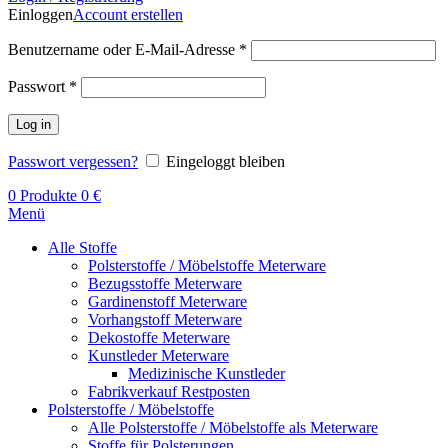
Einloggen
Account erstellen
Benutzername oder E-Mail-Adresse
*
Passwort
*
Log in
Passwort vergessen?
Eingeloggt bleiben
0
Produkte
0
€
Menü
Alle Stoffe
Polsterstoffe / Möbelstoffe Meterware
Bezugsstoffe Meterware
Gardinenstoff Meterware
Vorhangstoff Meterware
Dekostoffe Meterware
Kunstleder Meterware
Medizinische Kunstleder
Fabrikverkauf Restposten
Polsterstoffe / Möbelstoffe
Alle Polsterstoffe / Möbelstoffe als Meterware
Stoffe für Polsterungen