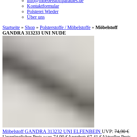
info@moebelstoffparadies.de
Kontaktformular
Polsterei Wieder
Über uns
Startseite
»
Shop
»
Polsterstoffe / Möbelstoffe
»
Möbelstoff
GANDRA 313233 UNI NUDE
Möbelstoff GANDRA 313232 UNI ELFENBEIN
UVP:
74,90
€
Ursprünglicher Preis war: 74,90 €
Angebot:
67,41
€
Aktueller Preis