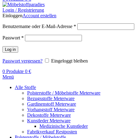
Login / Registrierung
Einloggen
Account erstellen
Benutzername oder E-Mail-Adresse
*
Passwort
*
Log in
Passwort vergessen?
Eingeloggt bleiben
0
Produkte
0
€
Menü
Alle Stoffe
Polsterstoffe / Möbelstoffe Meterware
Bezugsstoffe Meterware
Gardinenstoff Meterware
Vorhangstoff Meterware
Dekostoffe Meterware
Kunstleder Meterware
Medizinische Kunstleder
Fabrikverkauf Restposten
Polsterstoffe / Möbelstoffe