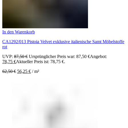
In den Warenkorb
CA1292/013 Pistoia Velvet exklusive italienische Samt Möbelstoffe
rot
UVP:
87,50
€
Ursprünglicher Preis war: 87,50 €
Angebot:
78,75
€
Aktueller Preis ist: 78,75 €.
62,50
€
56,25
€
/
m²