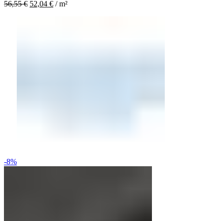
56,55
€
52,04
€
/
m²
-8%