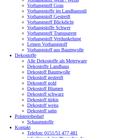
Vorhangstoff Grau
Vorhangstoffe im Landhausstil
Vorhangstoff Gestreift
Vorhangstoff Blickdicht
Vorhangstoffe Schwer
Vorhangstoff Transparent
Vorhangstoff Verdunkelung
Leinen Vorhangstoff
Vorhangstoff aus Baumwolle
Dekostoffe
Alle Dekostoffe als Meterware
Dekostoffe Landhaus
Dekostoff Baumwolle
Dekostoff gestreift
Dekostoff gold
Dekostoff Blumen
Dekostoff schwarz
Dekostoff türkis
Dekostoff weiss
Dekostoff satin
Polstereibedarf
Schaumstoffe
Kontakt
Telefon: 0151/51 477 481