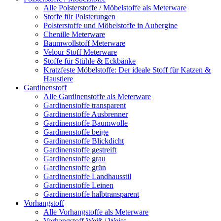
Alle Polsterstoffe / Möbelstoffe als Meterware
Stoffe für Polsterungen
Polsterstoffe und Möbelstoffe in Aubergine
Chenille Meterware
Baumwollstoff Meterware
Velour Stoff Meterware
Stoffe für Stühle & Eckbänke
Kratzfeste Möbelstoffe: Der ideale Stoff für Katzen &
Haustiere
Gardinenstoff
Alle Gardinenstoffe als Meterware
Gardinenstoffe transparent
Gardinenstoffe Ausbrenner
Gardinenstoffe Baumwolle
Gardinenstoffe beige
Gardinenstoffe Blickdicht
Gardinenstoffe gestreift
Gardinenstoffe grau
Gardinenstoffe grün
Gardinenstoffe Landhausstil
Gardinenstoffe Leinen
Gardinenstoffe halbtransparent
Vorhangstoff
Alle Vorhangstoffe als Meterware
Vorhangstoff Weiß / Weiss