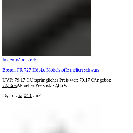
In den Warenkorb
Boston FR 727 Höpke Möbelstoffe meliert schwarz
UVP:
79,17
€
Ursprünglicher Preis war: 79,17 €
Angebot:
72,86
€
Aktueller Preis ist: 72,86 €.
56,55
€
52,04
€
/
m²