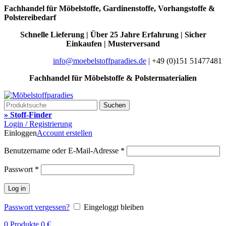
Fachhandel für Möbelstoffe, Gardinenstoffe, Vorhangstoffe &
Polstereibedarf
Schnelle Lieferung | Über 25 Jahre Erfahrung | Sicher
Einkaufen | Musterversand
info@moebelstoffparadies.de
| +49 (0)151 51477481
Fachhandel für Möbelstoffe & Polstermaterialien
Suchen
» Stoff-Finder
Login / Registrierung
Einloggen
Account erstellen
Benutzername oder E-Mail-Adresse
*
Passwort
*
Log in
Passwort vergessen?
Eingeloggt bleiben
0
Produkte
0
€