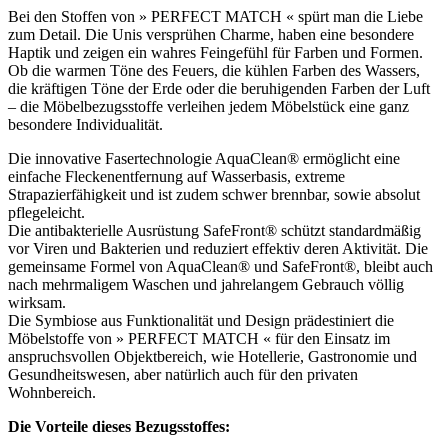
Bei den Stoffen von » PERFECT MATCH « spürt man die Liebe
zum Detail. Die Unis versprühen Charme, haben eine besondere
Haptik und zeigen ein wahres Feingefühl für Farben und Formen.
Ob die warmen Töne des Feuers, die kühlen Farben des Wassers,
die kräftigen Töne der Erde oder die beruhigenden Farben der Luft
– die Möbelbezugsstoffe verleihen jedem Möbelstück eine ganz
besondere Individualität.
Die innovative Fasertechnologie AquaClean® ermöglicht eine
einfache Fleckenentfernung auf Wasserbasis, extreme
Strapazierfähigkeit und ist zudem schwer brennbar, sowie absolut
pflegeleicht.
Die antibakterielle Ausrüstung SafeFront® schützt standardmäßig
vor Viren und Bakterien und reduziert effektiv deren Aktivität. Die
gemeinsame Formel von AquaClean® und SafeFront®, bleibt auch
nach mehrmaligem Waschen und jahrelangem Gebrauch völlig
wirksam.
Die Symbiose aus Funktionalität und Design prädestiniert die
Möbelstoffe von » PERFECT MATCH « für den Einsatz im
anspruchsvollen Objektbereich, wie Hotellerie, Gastronomie und
Gesundheitswesen, aber natürlich auch für den privaten
Wohnbereich.
Die Vorteile dieses Bezugsstoffes: