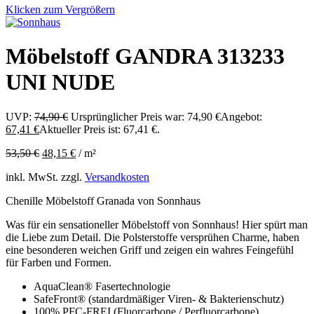
Klicken zum Vergrößern
Möbelstoff GANDRA 313233
UNI NUDE
UVP:
74,90
€
Ursprünglicher Preis war: 74,90 €
Angebot:
67,41
€
Aktueller Preis ist: 67,41 €.
53,50
€
48,15
€
/
m²
inkl. MwSt.
zzgl.
Versandkosten
Chenille Möbelstoff Granada von Sonnhaus
Was für ein sensationeller Möbelstoff von Sonnhaus! Hier spürt man
die Liebe zum Detail. Die Polsterstoffe versprühen Charme, haben
eine besonderen weichen Griff und zeigen ein wahres Feingefühl
für Farben und Formen.
AquaClean® Fasertechnologie
SafeFront® (standardmäßiger Viren- & Bakterienschutz)
100% PFC-FREI (Fluorcarbone / Perfluorcarbone)