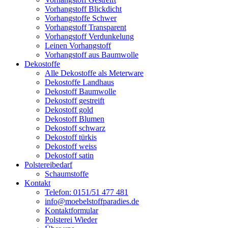
Vorhangstoff Blickdicht
Vorhangstoffe Schwer
Vorhangstoff Transparent
Vorhangstoff Verdunkelung
Leinen Vorhangstoff
Vorhangstoff aus Baumwolle
Dekostoffe
Alle Dekostoffe als Meterware
Dekostoffe Landhaus
Dekostoff Baumwolle
Dekostoff gestreift
Dekostoff gold
Dekostoff Blumen
Dekostoff schwarz
Dekostoff türkis
Dekostoff weiss
Dekostoff satin
Polstereibedarf
Schaumstoffe
Kontakt
Telefon: 0151/51 477 481
info@moebelstoffparadies.de
Kontaktformular
Polsterei Wieder