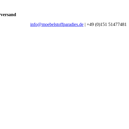
rversand
info@moebelstoffparadies.de
| +49 (0)151 51477481