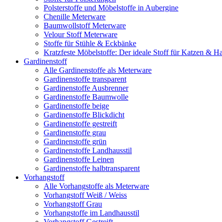
Polsterstoffe und Möbelstoffe in Aubergine
Chenille Meterware
Baumwollstoff Meterware
Velour Stoff Meterware
Stoffe für Stühle & Eckbänke
Kratzfeste Möbelstoffe: Der ideale Stoff für Katzen & Ha
Gardinenstoff
Alle Gardinenstoffe als Meterware
Gardinenstoffe transparent
Gardinenstoffe Ausbrenner
Gardinenstoffe Baumwolle
Gardinenstoffe beige
Gardinenstoffe Blickdicht
Gardinenstoffe gestreift
Gardinenstoffe grau
Gardinenstoffe grün
Gardinenstoffe Landhausstil
Gardinenstoffe Leinen
Gardinenstoffe halbtransparent
Vorhangstoff
Alle Vorhangstoffe als Meterware
Vorhangstoff Weiß / Weiss
Vorhangstoff Grau
Vorhangstoffe im Landhausstil
Vorhangstoff Gestreift