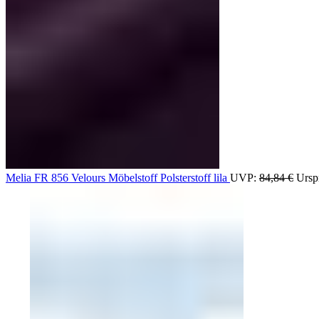
Melia FR 856 Velours Möbelstoff Polsterstoff lila
UVP:
84,84
€
Ursp