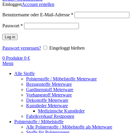
Einloggen
Account erstellen
Benutzername oder E-Mail-Adresse
*
Passwort
*
Log in
Passwort vergessen?
Eingeloggt bleiben
0
Produkte
0
€
Menü
Alle Stoffe
Polsterstoffe / Möbelstoffe Meterware
Bezugsstoffe Meterware
Gardinenstoff Meterware
Vorhangstoff Meterware
Dekostoffe Meterware
Kunstleder Meterware
Medizinische Kunstleder
Fabrikverkauf Restposten
Polsterstoffe / Möbelstoffe
Alle Polsterstoffe / Möbelstoffe als Meterware
Stoffe für Polsterungen