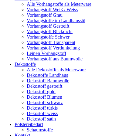
Alle Vorhangstoffe als Meterware
Vorhangstoff Weiß / Weiss
Vorhangstoff Grau
Vorhangstoffe im Landhausstil
Vorhangstoff Gestreift
Vorhangstoff Blickdicht
Vorhangstoffe Schwer
Vorhangstoff Transparent
Vorhangstoff Verdunkelung
Leinen Vorhangstoff
Vorhangstoff aus Baumwolle
Dekostoffe
Alle Dekostoffe als Meterware
Dekostoffe Landhaus
Dekostoff Baumwolle
Dekostoff gestreift
Dekostoff gold
Dekostoff Blumen
Dekostoff schwarz
Dekostoff türkis
Dekostoff weiss
Dekostoff satin
Polstereibedarf
Schaumstoffe
Kontakt