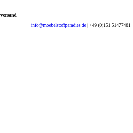
rversand
info@moebelstoffparadies.de
| +49 (0)151 51477481