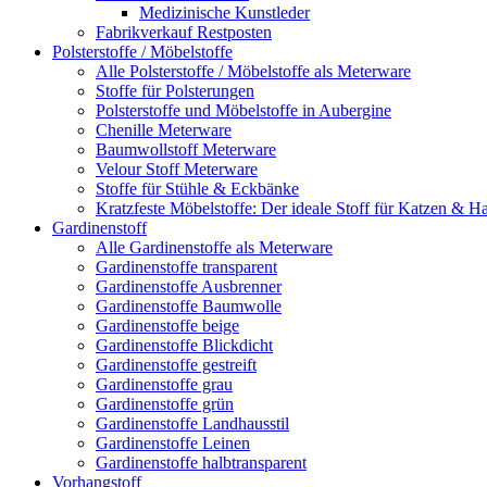
Medizinische Kunstleder
Fabrikverkauf Restposten
Polsterstoffe / Möbelstoffe
Alle Polsterstoffe / Möbelstoffe als Meterware
Stoffe für Polsterungen
Polsterstoffe und Möbelstoffe in Aubergine
Chenille Meterware
Baumwollstoff Meterware
Velour Stoff Meterware
Stoffe für Stühle & Eckbänke
Kratzfeste Möbelstoffe: Der ideale Stoff für Katzen & Ha
Gardinenstoff
Alle Gardinenstoffe als Meterware
Gardinenstoffe transparent
Gardinenstoffe Ausbrenner
Gardinenstoffe Baumwolle
Gardinenstoffe beige
Gardinenstoffe Blickdicht
Gardinenstoffe gestreift
Gardinenstoffe grau
Gardinenstoffe grün
Gardinenstoffe Landhausstil
Gardinenstoffe Leinen
Gardinenstoffe halbtransparent
Vorhangstoff