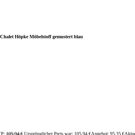
halet Höpke Möbelstoff gemustert blau
P:
105,94
€
Ursprünglicher Preis war: 105,94 €
Angebot:
95,35
€
Aktue