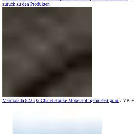
zurück zu den Produkten
Marmolada 822 Q2 Chalet Höpke Möbelstoff gemustert grün
UVP:
1