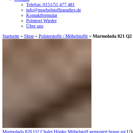
Telefon: 0151/51 477 481
info@moebelstoffparadies.de
Kontaktformular
Polsterei Wieder
Über uns
Startseite
»
Shop
»
Polsterstoffe / Möbelstoffe
»
Marmolada 821 Q2 C
Marmolada 820 Q2 Chalet Höpke Möbelstoff gemustert braun rot
UV