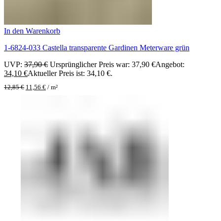
In den Warenkorb
1-6824-033 Castella transparente Gardinen Meterware grün
UVP:
37,90
€
Ursprünglicher Preis war: 37,90 €
Angebot:
34,10
€
Aktueller Preis ist: 34,10 €.
12,85
€
11,56
€
/
m²