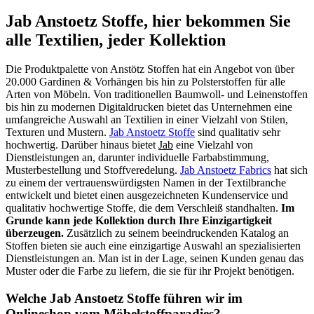
Jab Anstoetz Stoffe, hier bekommen Sie
alle Textilien, jeder Kollektion
Die Produktpalette von Anstötz Stoffen hat ein Angebot von über
20.000 Gardinen & Vorhängen bis hin zu Polsterstoffen für alle
Arten von Möbeln. Von traditionellen Baumwoll- und Leinenstoffen
bis hin zu modernen Digitaldrucken bietet das Unternehmen eine
umfangreiche Auswahl an Textilien in einer Vielzahl von Stilen,
Texturen und Mustern.
Jab Anstoetz Stoffe
sind qualitativ sehr
hochwertig. Darüber hinaus bietet
Jab
eine Vielzahl von
Dienstleistungen an, darunter individuelle Farbabstimmung,
Musterbestellung und Stoffveredelung.
Jab Anstoetz Fabrics
hat sich
zu einem der vertrauenswürdigsten Namen in der Textilbranche
entwickelt und bietet einen ausgezeichneten Kundenservice und
qualitativ hochwertige Stoffe, die dem Verschleiß standhalten.
Im
Grunde kann jede Kollektion durch Ihre Einzigartigkeit
überzeugen.
Zusätzlich zu seinem beeindruckenden Katalog an
Stoffen bieten sie auch eine einzigartige Auswahl an spezialisierten
Dienstleistungen an. Man ist in der Lage, seinen Kunden genau das
Muster oder die Farbe zu liefern, die sie für ihr Projekt benötigen.
Welche Jab Anstoetz Stoffe führen wir im
Onlineshop vom Möbelstoffparadies?