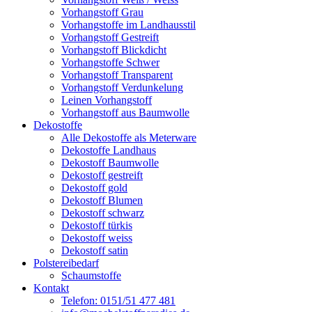
Vorhangstoff Grau
Vorhangstoffe im Landhausstil
Vorhangstoff Gestreift
Vorhangstoff Blickdicht
Vorhangstoffe Schwer
Vorhangstoff Transparent
Vorhangstoff Verdunkelung
Leinen Vorhangstoff
Vorhangstoff aus Baumwolle
Dekostoffe
Alle Dekostoffe als Meterware
Dekostoffe Landhaus
Dekostoff Baumwolle
Dekostoff gestreift
Dekostoff gold
Dekostoff Blumen
Dekostoff schwarz
Dekostoff türkis
Dekostoff weiss
Dekostoff satin
Polstereibedarf
Schaumstoffe
Kontakt
Telefon: 0151/51 477 481