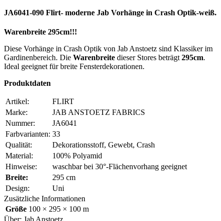
JA6041-090 Flirt- moderne Jab Vorhänge in Crash Optik-weiß.
Warenbreite 295cm!!!
Diese Vorhänge in Crash Optik von Jab Anstoetz sind Klassiker im
Gardinenbereich. Die
Warenbreite
dieser Stores beträgt
295cm
.
Ideal geeignet für breite Fensterdekorationen.
Produktdaten
Artikel:
FLIRT
Marke:
JAB ANSTOETZ FABRICS
Nummer:
JA6041
Farbvarianten:
33
Qualität:
Dekorationsstoff, Gewebt, Crash
Material:
100% Polyamid
Hinweise:
waschbar bei 30°-Flächenvorhang geeignet
Breite:
295 cm
Design:
Uni
Zusätzliche Informationen
Größe
100 × 295 × 100 m
Über: Jab Anstoetz