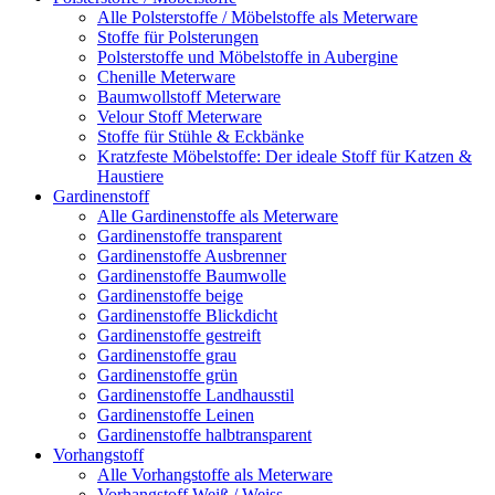
Alle Polsterstoffe / Möbelstoffe als Meterware
Stoffe für Polsterungen
Polsterstoffe und Möbelstoffe in Aubergine
Chenille Meterware
Baumwollstoff Meterware
Velour Stoff Meterware
Stoffe für Stühle & Eckbänke
Kratzfeste Möbelstoffe: Der ideale Stoff für Katzen &
Haustiere
Gardinenstoff
Alle Gardinenstoffe als Meterware
Gardinenstoffe transparent
Gardinenstoffe Ausbrenner
Gardinenstoffe Baumwolle
Gardinenstoffe beige
Gardinenstoffe Blickdicht
Gardinenstoffe gestreift
Gardinenstoffe grau
Gardinenstoffe grün
Gardinenstoffe Landhausstil
Gardinenstoffe Leinen
Gardinenstoffe halbtransparent
Vorhangstoff
Alle Vorhangstoffe als Meterware
Vorhangstoff Weiß / Weiss