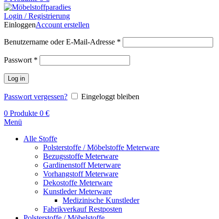
Login / Registrierung
Einloggen
Account erstellen
Benutzername oder E-Mail-Adresse
*
Passwort
*
Log in
Passwort vergessen?
Eingeloggt bleiben
0
Produkte
0
€
Menü
Alle Stoffe
Polsterstoffe / Möbelstoffe Meterware
Bezugsstoffe Meterware
Gardinenstoff Meterware
Vorhangstoff Meterware
Dekostoffe Meterware
Kunstleder Meterware
Medizinische Kunstleder
Fabrikverkauf Restposten
Polsterstoffe / Möbelstoffe