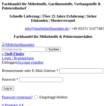
Fachhandel für Möbelstoffe, Gardinenstoffe, Vorhangstoffe &
Polstereibedarf
Schnelle Lieferung | Über 25 Jahre Erfahrung | Sicher
Einkaufen | Musterversand
info@moebelstoffparadies.de
| +49 (0)151 51477481
Fachhandel für Möbelstoffe & Polstermaterialien
Suchen
» Stoff-Finder
Login / Registrierung
Einloggen
Account erstellen
Benutzername oder E-Mail-Adresse
*
Passwort
*
Log in
Passwort vergessen?
Eingeloggt bleiben
0
Produkte
0
€