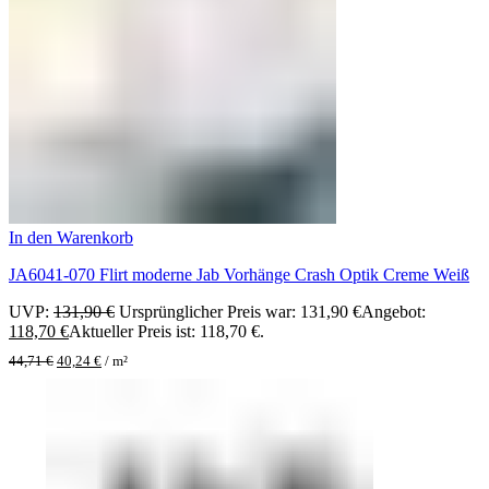
In den Warenkorb
JA6041-070 Flirt moderne Jab Vorhänge Crash Optik Creme Weiß
UVP:
131,90
€
Ursprünglicher Preis war: 131,90 €
Angebot:
118,70
€
Aktueller Preis ist: 118,70 €.
44,71
€
40,24
€
/
m²