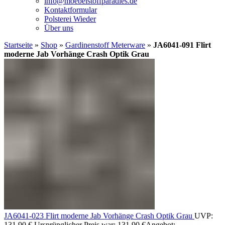
info@moebelstoffparadies.de
Kontaktformular
Polsterei Wieder
Über uns
Startseite
»
Shop
»
Gardinenstoff Meterware
»
JA6041-091 Flirt
moderne Jab Vorhänge Crash Optik Grau
JA6041-023 Flirt moderne Jab Vorhänge Crash Optik Grau
UVP:
131,90
€
Ursprünglicher Preis war: 131,90 €
Angebot: