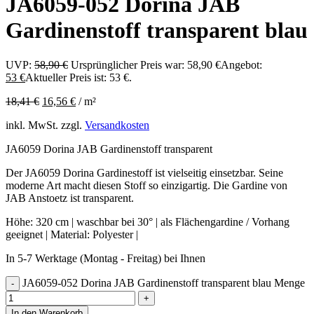
JA6059-052 Dorina JAB
Gardinenstoff transparent blau
UVP:
58,90
€
Ursprünglicher Preis war: 58,90 €
Angebot:
53
€
Aktueller Preis ist: 53 €.
18,41
€
16,56
€
/
m²
inkl. MwSt.
zzgl.
Versandkosten
JA6059 Dorina JAB Gardinenstoff transparent
Der JA6059 Dorina Gardinestoff ist vielseitig einsetzbar. Seine
moderne Art macht diesen Stoff so einzigartig. Die Gardine von
JAB Anstoetz ist transparent.
Höhe: 320 cm | waschbar bei 30° | als Flächengardine / Vorhang
geeignet | Material: Polyester |
In 5-7 Werktage (Montag - Freitag) bei Ihnen
JA6059-052 Dorina JAB Gardinenstoff transparent blau Menge
In den Warenkorb