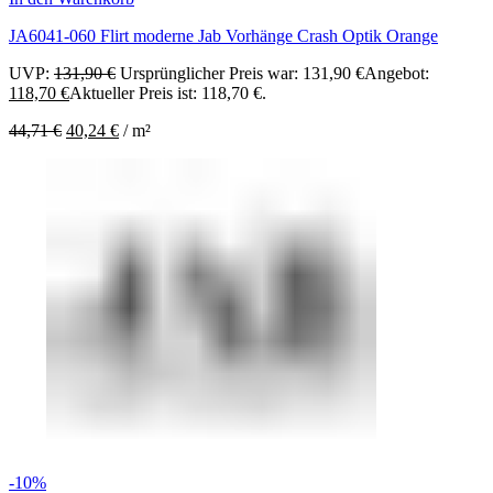
JA6041-060 Flirt moderne Jab Vorhänge Crash Optik Orange
UVP:
131,90
€
Ursprünglicher Preis war: 131,90 €
Angebot:
118,70
€
Aktueller Preis ist: 118,70 €.
44,71
€
40,24
€
/
m²
-10%