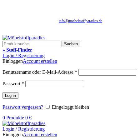
Fachhandel für Möbelstoffe, Gardinenstoffe, Vorhangstoffe & Polstereibedarf
Schnelle Lieferung | Über 25 Jahre Erfahrung | Sicher Einkaufen | Musterversand
info@moebelstoffparadies.de
| +49 (0)151 51477481
Fachhandel für Möbelstoffe & Polstermaterialien
Suchen
» Stoff-Finder
Login / Registrierung
Einloggen
Account erstellen
Benutzername oder E-Mail-Adresse
*
Passwort
*
Log in
Passwort vergessen?
Eingeloggt bleiben
0
Produkte
0
€
Login / Registrierung
Einloggen
Account erstellen