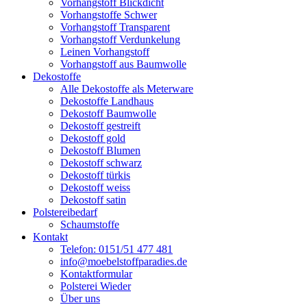
Vorhangstoff Blickdicht
Vorhangstoffe Schwer
Vorhangstoff Transparent
Vorhangstoff Verdunkelung
Leinen Vorhangstoff
Vorhangstoff aus Baumwolle
Dekostoffe
Alle Dekostoffe als Meterware
Dekostoffe Landhaus
Dekostoff Baumwolle
Dekostoff gestreift
Dekostoff gold
Dekostoff Blumen
Dekostoff schwarz
Dekostoff türkis
Dekostoff weiss
Dekostoff satin
Polstereibedarf
Schaumstoffe
Kontakt
Telefon: 0151/51 477 481
info@moebelstoffparadies.de
Kontaktformular
Polsterei Wieder
Über uns