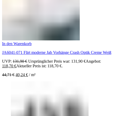
In den Warenkorb
JA6041-071 Flirt moderne Jab Vorhänge Crash Optik Creme Weiß
UVP:
131,90
€
Ursprünglicher Preis war: 131,90 €
Angebot:
118,70
€
Aktueller Preis ist: 118,70 €.
44,71
€
40,24
€
/
m²