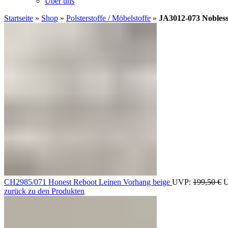
Über uns
Startseite
»
Shop
»
Polsterstoffe / Möbelstoffe
»
JA3012-073 Nobless
CH2985/071 Honest Reboot Leinen Vorhang beige
UVP:
199,50
€
U
zurück zu den Produkten