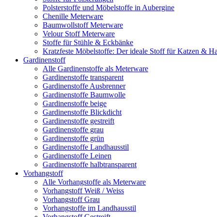
Polsterstoffe und Möbelstoffe in Aubergine
Chenille Meterware
Baumwollstoff Meterware
Velour Stoff Meterware
Stoffe für Stühle & Eckbänke
Kratzfeste Möbelstoffe: Der ideale Stoff für Katzen & Ha
Gardinenstoff
Alle Gardinenstoffe als Meterware
Gardinenstoffe transparent
Gardinenstoffe Ausbrenner
Gardinenstoffe Baumwolle
Gardinenstoffe beige
Gardinenstoffe Blickdicht
Gardinenstoffe gestreift
Gardinenstoffe grau
Gardinenstoffe grün
Gardinenstoffe Landhausstil
Gardinenstoffe Leinen
Gardinenstoffe halbtransparent
Vorhangstoff
Alle Vorhangstoffe als Meterware
Vorhangstoff Weiß / Weiss
Vorhangstoff Grau
Vorhangstoffe im Landhausstil
Vorhangstoff Gestreift