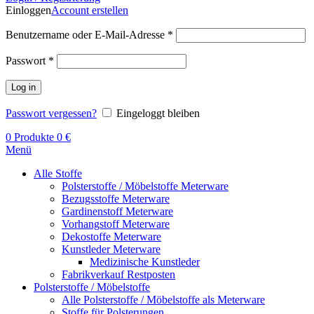
Einloggen
Account erstellen
Benutzername oder E-Mail-Adresse
*
Passwort
*
Log in
Passwort vergessen?
Eingeloggt bleiben
0
Produkte
0
€
Menü
Alle Stoffe
Polsterstoffe / Möbelstoffe Meterware
Bezugsstoffe Meterware
Gardinenstoff Meterware
Vorhangstoff Meterware
Dekostoffe Meterware
Kunstleder Meterware
Medizinische Kunstleder
Fabrikverkauf Restposten
Polsterstoffe / Möbelstoffe
Alle Polsterstoffe / Möbelstoffe als Meterware
Stoffe für Polsterungen