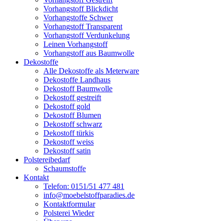
Vorhangstoff Blickdicht
Vorhangstoffe Schwer
Vorhangstoff Transparent
Vorhangstoff Verdunkelung
Leinen Vorhangstoff
Vorhangstoff aus Baumwolle
Dekostoffe
Alle Dekostoffe als Meterware
Dekostoffe Landhaus
Dekostoff Baumwolle
Dekostoff gestreift
Dekostoff gold
Dekostoff Blumen
Dekostoff schwarz
Dekostoff türkis
Dekostoff weiss
Dekostoff satin
Polstereibedarf
Schaumstoffe
Kontakt
Telefon: 0151/51 477 481
info@moebelstoffparadies.de
Kontaktformular
Polsterei Wieder