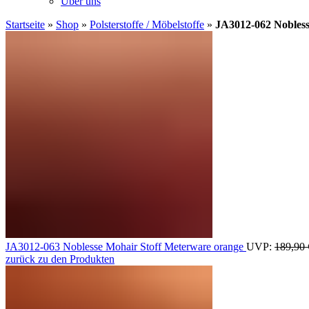
Über uns
Startseite
»
Shop
»
Polsterstoffe / Möbelstoffe
»
JA3012-062 Nobless
JA3012-063 Noblesse Mohair Stoff Meterware orange
UVP:
189,90
zurück zu den Produkten