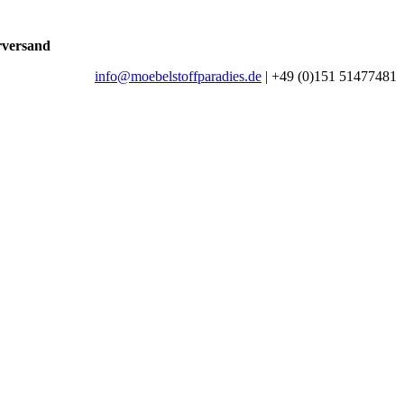
rversand
info@moebelstoffparadies.de
| +49 (0)151 51477481