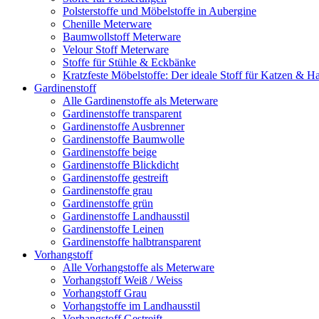
Polsterstoffe und Möbelstoffe in Aubergine
Chenille Meterware
Baumwollstoff Meterware
Velour Stoff Meterware
Stoffe für Stühle & Eckbänke
Kratzfeste Möbelstoffe: Der ideale Stoff für Katzen & Ha
Gardinenstoff
Alle Gardinenstoffe als Meterware
Gardinenstoffe transparent
Gardinenstoffe Ausbrenner
Gardinenstoffe Baumwolle
Gardinenstoffe beige
Gardinenstoffe Blickdicht
Gardinenstoffe gestreift
Gardinenstoffe grau
Gardinenstoffe grün
Gardinenstoffe Landhausstil
Gardinenstoffe Leinen
Gardinenstoffe halbtransparent
Vorhangstoff
Alle Vorhangstoffe als Meterware
Vorhangstoff Weiß / Weiss
Vorhangstoff Grau
Vorhangstoffe im Landhausstil
Vorhangstoff Gestreift