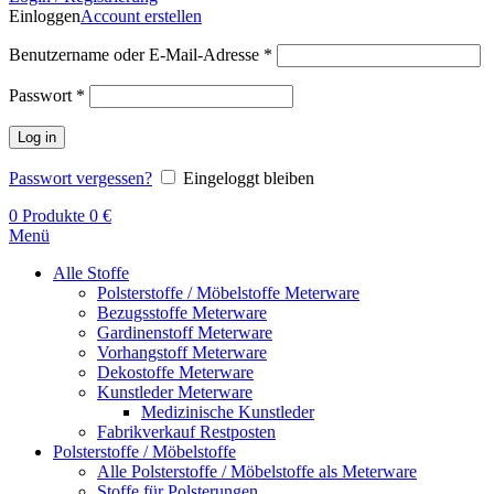
Einloggen
Account erstellen
Benutzername oder E-Mail-Adresse
*
Passwort
*
Log in
Passwort vergessen?
Eingeloggt bleiben
0
Produkte
0
€
Menü
Alle Stoffe
Polsterstoffe / Möbelstoffe Meterware
Bezugsstoffe Meterware
Gardinenstoff Meterware
Vorhangstoff Meterware
Dekostoffe Meterware
Kunstleder Meterware
Medizinische Kunstleder
Fabrikverkauf Restposten
Polsterstoffe / Möbelstoffe
Alle Polsterstoffe / Möbelstoffe als Meterware
Stoffe für Polsterungen