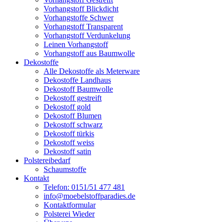
Vorhangstoff Blickdicht
Vorhangstoffe Schwer
Vorhangstoff Transparent
Vorhangstoff Verdunkelung
Leinen Vorhangstoff
Vorhangstoff aus Baumwolle
Dekostoffe
Alle Dekostoffe als Meterware
Dekostoffe Landhaus
Dekostoff Baumwolle
Dekostoff gestreift
Dekostoff gold
Dekostoff Blumen
Dekostoff schwarz
Dekostoff türkis
Dekostoff weiss
Dekostoff satin
Polstereibedarf
Schaumstoffe
Kontakt
Telefon: 0151/51 477 481
info@moebelstoffparadies.de
Kontaktformular
Polsterei Wieder