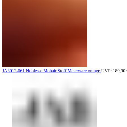
JA3012-061 Noblesse Mohair Stoff Meterware orange
UVP:
189,90