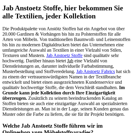
Jab Anstoetz Stoffe, hier bekommen Sie
alle Textilien, jeder Kollektion
Die Produktpalette von Anstötz Stoffen hat ein Angebot von über
20.000 Gardinen & Vorhängen bis hin zu Polsterstoffen für alle
Arten von Möbeln. Von traditionellen Baumwoll- und Leinenstoffen
bis hin zu modernen Digitaldrucken bietet das Unternehmen eine
umfangreiche Auswahl an Textilien in einer Vielzahl von Stilen,
Texturen und Mustern.
Jab Anstoetz Stoffe
sind qualitativ sehr
hochwertig. Darüber hinaus bietet
Jab
eine Vielzahl von
Dienstleistungen an, darunter individuelle Farbabstimmung,
Musterbestellung und Stoffveredelung.
Jab Anstoetz Fabrics
hat sich
zu einem der vertrauenswürdigsten Namen in der Textilbranche
entwickelt und bietet einen ausgezeichneten Kundenservice und
qualitativ hochwertige Stoffe, die dem Verschleiß standhalten.
Im
Grunde kann jede Kollektion durch Ihre Einzigartigkeit
überzeugen.
Zusätzlich zu seinem beeindruckenden Katalog an
Stoffen bieten sie auch eine einzigartige Auswahl an spezialisierten
Dienstleistungen an. Man ist in der Lage, seinen Kunden genau das
Muster oder die Farbe zu liefern, die sie für ihr Projekt benötigen.
Welche Jab Anstoetz Stoffe führen wir im
Onlineshop vom Möbelstoffparadies?