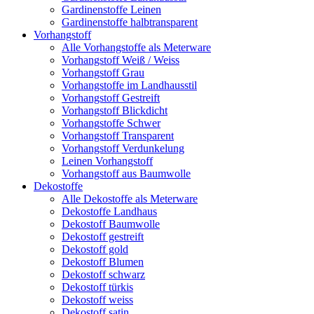
Gardinenstoffe Leinen
Gardinenstoffe halbtransparent
Vorhangstoff
Alle Vorhangstoffe als Meterware
Vorhangstoff Weiß / Weiss
Vorhangstoff Grau
Vorhangstoffe im Landhausstil
Vorhangstoff Gestreift
Vorhangstoff Blickdicht
Vorhangstoffe Schwer
Vorhangstoff Transparent
Vorhangstoff Verdunkelung
Leinen Vorhangstoff
Vorhangstoff aus Baumwolle
Dekostoffe
Alle Dekostoffe als Meterware
Dekostoffe Landhaus
Dekostoff Baumwolle
Dekostoff gestreift
Dekostoff gold
Dekostoff Blumen
Dekostoff schwarz
Dekostoff türkis
Dekostoff weiss
Dekostoff satin