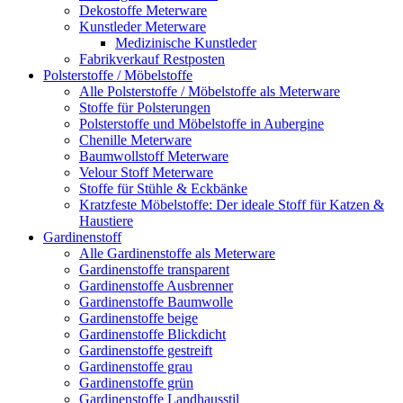
Dekostoffe Meterware
Kunstleder Meterware
Medizinische Kunstleder
Fabrikverkauf Restposten
Polsterstoffe / Möbelstoffe
Alle Polsterstoffe / Möbelstoffe als Meterware
Stoffe für Polsterungen
Polsterstoffe und Möbelstoffe in Aubergine
Chenille Meterware
Baumwollstoff Meterware
Velour Stoff Meterware
Stoffe für Stühle & Eckbänke
Kratzfeste Möbelstoffe: Der ideale Stoff für Katzen &
Haustiere
Gardinenstoff
Alle Gardinenstoffe als Meterware
Gardinenstoffe transparent
Gardinenstoffe Ausbrenner
Gardinenstoffe Baumwolle
Gardinenstoffe beige
Gardinenstoffe Blickdicht
Gardinenstoffe gestreift
Gardinenstoffe grau
Gardinenstoffe grün
Gardinenstoffe Landhausstil