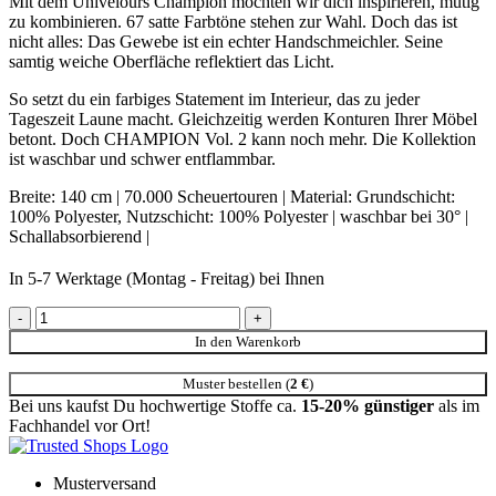
Mit dem Univelours Champion möchten wir dich inspirieren, mutig
zu kombinieren. 67 satte Farbtöne stehen zur Wahl. Doch das ist
nicht alles: Das Gewebe ist ein echter Handschmeichler. Seine
samtig weiche Oberfläche reflektiert das Licht.
So setzt du ein farbiges Statement im Interieur, das zu jeder
Tageszeit Laune macht. Gleichzeitig werden Konturen Ihrer Möbel
betont. Doch CHAMPION Vol. 2 kann noch mehr. Die Kollektion
ist waschbar und schwer entflammbar.
Breite: 140 cm | 70.000 Scheuertouren | Material: Grundschicht:
100% Polyester, Nutzschicht: 100% Polyester | waschbar bei 30° |
Schallabsorbierend |
In 5-7 Werktage (Montag - Freitag) bei Ihnen
JA3005-038 Champion Samtvorhang & Polsterstoff grün Menge
In den Warenkorb
Muster bestellen (
2
€
)
Bei uns kaufst Du hochwertige Stoffe ca.
15-20% günstiger
als im
Fachhandel vor Ort!
Musterversand