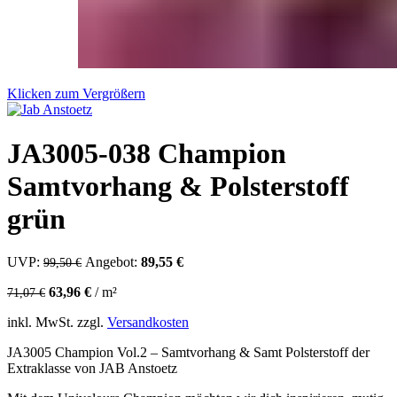
Klicken zum Vergrößern
JA3005-038 Champion
Samtvorhang & Polsterstoff
grün
UVP:
Ursprünglicher Preis war: 99,50 €
Angebot:
89,55
€
Aktueller Preis ist: 89,55 €.
99,50
€
63,96
€
/
m²
71,07
€
inkl. MwSt.
zzgl.
Versandkosten
JA3005 Champion Vol.2 – Samtvorhang & Samt Polsterstoff der
Extraklasse von JAB Anstoetz