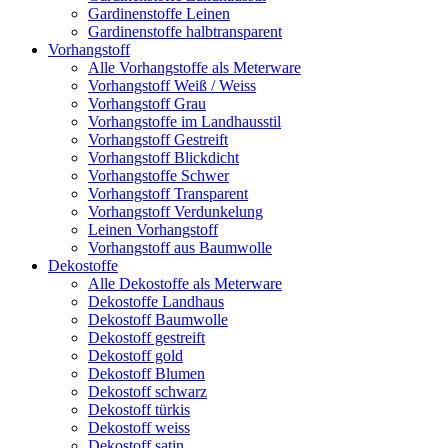
Gardinenstoffe Leinen
Gardinenstoffe halbtransparent
Vorhangstoff
Alle Vorhangstoffe als Meterware
Vorhangstoff Weiß / Weiss
Vorhangstoff Grau
Vorhangstoffe im Landhausstil
Vorhangstoff Gestreift
Vorhangstoff Blickdicht
Vorhangstoffe Schwer
Vorhangstoff Transparent
Vorhangstoff Verdunkelung
Leinen Vorhangstoff
Vorhangstoff aus Baumwolle
Dekostoffe
Alle Dekostoffe als Meterware
Dekostoffe Landhaus
Dekostoff Baumwolle
Dekostoff gestreift
Dekostoff gold
Dekostoff Blumen
Dekostoff schwarz
Dekostoff türkis
Dekostoff weiss
Dekostoff satin