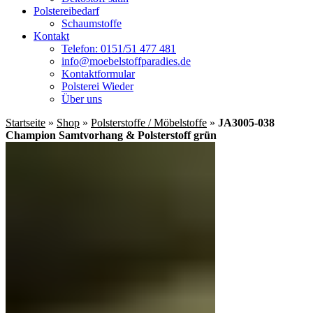
Polstereibedarf
Schaumstoffe
Kontakt
Telefon: 0151/51 477 481
info@moebelstoffparadies.de
Kontaktformular
Polsterei Wieder
Über uns
Startseite
»
Shop
»
Polsterstoffe / Möbelstoffe
»
JA3005-038
Champion Samtvorhang & Polsterstoff grün