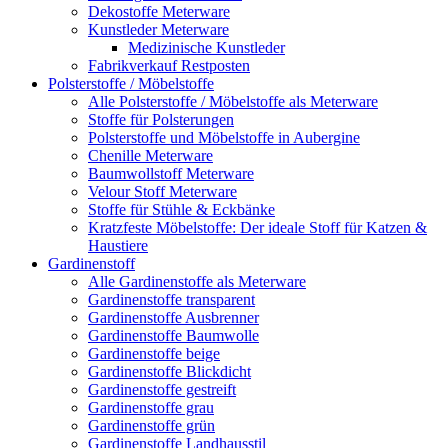
Dekostoffe Meterware
Kunstleder Meterware
Medizinische Kunstleder
Fabrikverkauf Restposten
Polsterstoffe / Möbelstoffe
Alle Polsterstoffe / Möbelstoffe als Meterware
Stoffe für Polsterungen
Polsterstoffe und Möbelstoffe in Aubergine
Chenille Meterware
Baumwollstoff Meterware
Velour Stoff Meterware
Stoffe für Stühle & Eckbänke
Kratzfeste Möbelstoffe: Der ideale Stoff für Katzen &
Haustiere
Gardinenstoff
Alle Gardinenstoffe als Meterware
Gardinenstoffe transparent
Gardinenstoffe Ausbrenner
Gardinenstoffe Baumwolle
Gardinenstoffe beige
Gardinenstoffe Blickdicht
Gardinenstoffe gestreift
Gardinenstoffe grau
Gardinenstoffe grün
Gardinenstoffe Landhausstil