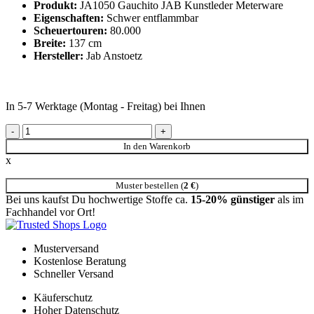
Produkt:
JA1050 Gauchito JAB Kunstleder Meterware
Eigenschaften:
Schwer entflammbar
Scheuertouren:
80.000
Breite:
137 cm
Hersteller:
Jab Anstoetz
In 5-7 Werktage (Montag - Freitag) bei Ihnen
JA1050-082 Gauchito Jab Anstoetz Kunstleder Meterware lila
Menge
In den Warenkorb
x
Muster bestellen (
2
€
)
Bei uns kaufst Du hochwertige Stoffe ca.
15-20% günstiger
als im
Fachhandel vor Ort!
Musterversand
Kostenlose Beratung
Schneller Versand
Käuferschutz
Hoher Datenschutz