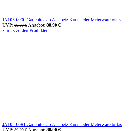
JA1050-090 Gauchito Jab Anstoetz Kunstleder Meterware weiß
UVP:
Ursprünglicher Preis war: 89,90 €
Angebot:
80,90
€
Aktueller Preis ist: 80,90 €.
89,90
€
zurück zu den Produkten
JA1050-081 Gauchito Jab Anstoetz Kunstleder Meterware türkis
UVP:
Ursprünglicher Preis war: 89,90 €
Angebot:
80,90
€
Aktueller Preis ist: 80,90 €.
89,90
€