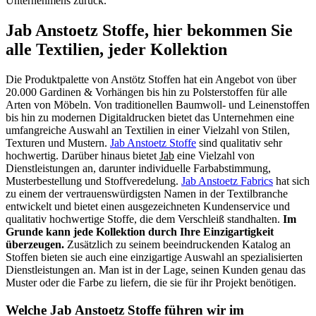
Unternehmens zurück.
Jab Anstoetz Stoffe, hier bekommen Sie
alle Textilien, jeder Kollektion
Die Produktpalette von Anstötz Stoffen hat ein Angebot von über
20.000 Gardinen & Vorhängen bis hin zu Polsterstoffen für alle
Arten von Möbeln. Von traditionellen Baumwoll- und Leinenstoffen
bis hin zu modernen Digitaldrucken bietet das Unternehmen eine
umfangreiche Auswahl an Textilien in einer Vielzahl von Stilen,
Texturen und Mustern.
Jab Anstoetz Stoffe
sind qualitativ sehr
hochwertig. Darüber hinaus bietet
Jab
eine Vielzahl von
Dienstleistungen an, darunter individuelle Farbabstimmung,
Musterbestellung und Stoffveredelung.
Jab Anstoetz Fabrics
hat sich
zu einem der vertrauenswürdigsten Namen in der Textilbranche
entwickelt und bietet einen ausgezeichneten Kundenservice und
qualitativ hochwertige Stoffe, die dem Verschleiß standhalten.
Im
Grunde kann jede Kollektion durch Ihre Einzigartigkeit
überzeugen.
Zusätzlich zu seinem beeindruckenden Katalog an
Stoffen bieten sie auch eine einzigartige Auswahl an spezialisierten
Dienstleistungen an. Man ist in der Lage, seinen Kunden genau das
Muster oder die Farbe zu liefern, die sie für ihr Projekt benötigen.
Welche Jab Anstoetz Stoffe führen wir im