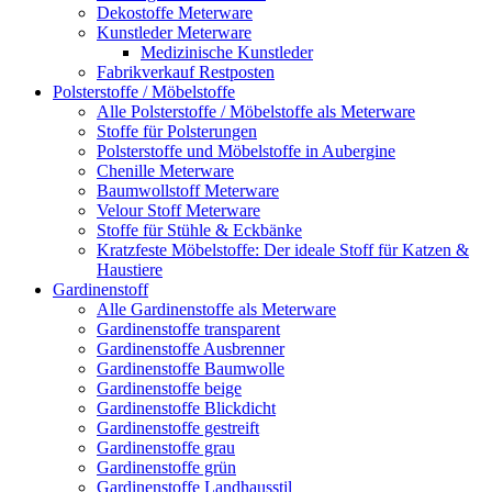
Dekostoffe Meterware
Kunstleder Meterware
Medizinische Kunstleder
Fabrikverkauf Restposten
Polsterstoffe / Möbelstoffe
Alle Polsterstoffe / Möbelstoffe als Meterware
Stoffe für Polsterungen
Polsterstoffe und Möbelstoffe in Aubergine
Chenille Meterware
Baumwollstoff Meterware
Velour Stoff Meterware
Stoffe für Stühle & Eckbänke
Kratzfeste Möbelstoffe: Der ideale Stoff für Katzen &
Haustiere
Gardinenstoff
Alle Gardinenstoffe als Meterware
Gardinenstoffe transparent
Gardinenstoffe Ausbrenner
Gardinenstoffe Baumwolle
Gardinenstoffe beige
Gardinenstoffe Blickdicht
Gardinenstoffe gestreift
Gardinenstoffe grau
Gardinenstoffe grün
Gardinenstoffe Landhausstil