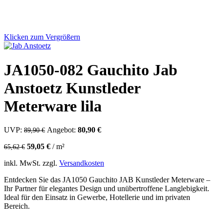
Klicken zum Vergrößern
JA1050-082 Gauchito Jab
Anstoetz Kunstleder
Meterware lila
UVP:
Ursprünglicher Preis war: 89,90 €
Angebot:
80,90
€
Aktueller Preis ist: 80,90 €.
89,90
€
59,05
€
/
m²
65,62
€
inkl. MwSt.
zzgl.
Versandkosten
Entdecken Sie das JA1050 Gauchito JAB Kunstleder Meterware –
Ihr Partner für elegantes Design und unübertroffene Langlebigkeit.
Ideal für den Einsatz in Gewerbe, Hotellerie und im privaten
Bereich.