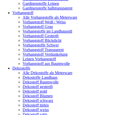
Gardinenstoffe Leinen
Gardinenstoffe halbtransparent
Vorhangstoff
Alle Vorhangstoffe als Meterware
Vorhangstoff Weiß / Weiss
Vorhangstoff Grau
Vorhangstoffe im Landhausstil
Vorhangstoff Gestreift
Vorhangstoff Blickdicht
Vorhangstoffe Schwer
Vorhangstoff Transparent
Vorhangstoff Verdunkelung
Leinen Vorhangstoff
Vorhangstoff aus Baumwolle
Dekostoffe
Alle Dekostoffe als Meterware
Dekostoffe Landhaus
Dekostoff Baumwolle
Dekostoff gestreift
Dekostoff gold
Dekostoff Blumen
Dekostoff schwarz
Dekostoff türkis
Dekostoff weiss
Dekostoff satin