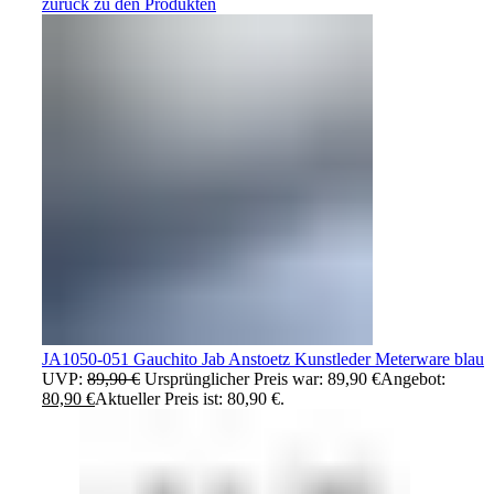
zurück zu den Produkten
JA1050-051 Gauchito Jab Anstoetz Kunstleder Meterware blau
UVP:
89,90
€
Ursprünglicher Preis war: 89,90 €
Angebot:
80,90
€
Aktueller Preis ist: 80,90 €.