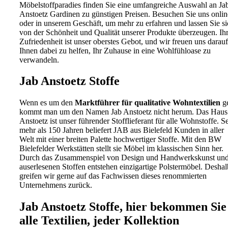
Möbelstoffparadies finden Sie eine umfangreiche Auswahl an Ja
Anstoetz Gardinen zu günstigen Preisen. Besuchen Sie uns onlin
oder in unserem Geschäft, um mehr zu erfahren und lassen Sie si
von der Schönheit und Qualität unserer Produkte überzeugen. Ih
Zufriedenheit ist unser oberstes Gebot, und wir freuen uns darauf
Ihnen dabei zu helfen, Ihr Zuhause in eine Wohlfühloase zu
verwandeln.
Jab Anstoetz Stoffe
Wenn es um den
Marktführer für qualitative Wohntextilien
ge
kommt man um den Namen Jab Anstoetz nicht herum. Das Haus
Anstoetz ist unser führender Stofflieferant für alle Wohnstoffe. Se
mehr als 150 Jahren beliefert JAB aus Bielefeld Kunden in aller
Welt mit einer breiten Palette hochwertiger Stoffe. Mit den BW
Bielefelder Werkstätten stellt sie Möbel im klassischen Sinn her.
Durch das Zusammenspiel von Design und Handwerkskunst un
auserlesenen Stoffen entstehen einzigartige Polstermöbel. Deshal
greifen wir gerne auf das Fachwissen dieses renommierten
Unternehmens zurück.
Jab Anstoetz Stoffe, hier bekommen Sie
alle Textilien, jeder Kollektion