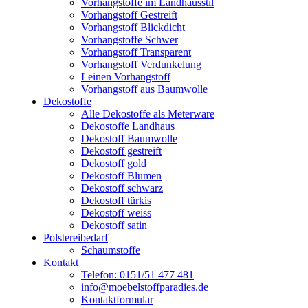
Vorhangstoffe im Landhausstil
Vorhangstoff Gestreift
Vorhangstoff Blickdicht
Vorhangstoffe Schwer
Vorhangstoff Transparent
Vorhangstoff Verdunkelung
Leinen Vorhangstoff
Vorhangstoff aus Baumwolle
Dekostoffe
Alle Dekostoffe als Meterware
Dekostoffe Landhaus
Dekostoff Baumwolle
Dekostoff gestreift
Dekostoff gold
Dekostoff Blumen
Dekostoff schwarz
Dekostoff türkis
Dekostoff weiss
Dekostoff satin
Polstereibedarf
Schaumstoffe
Kontakt
Telefon: 0151/51 477 481
info@moebelstoffparadies.de
Kontaktformular