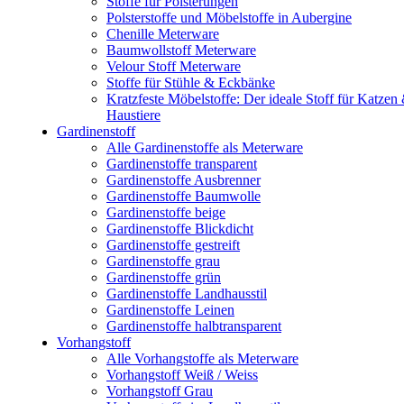
Stoffe für Polsterungen
Polsterstoffe und Möbelstoffe in Aubergine
Chenille Meterware
Baumwollstoff Meterware
Velour Stoff Meterware
Stoffe für Stühle & Eckbänke
Kratzfeste Möbelstoffe: Der ideale Stoff für Katzen
Haustiere
Gardinenstoff
Alle Gardinenstoffe als Meterware
Gardinenstoffe transparent
Gardinenstoffe Ausbrenner
Gardinenstoffe Baumwolle
Gardinenstoffe beige
Gardinenstoffe Blickdicht
Gardinenstoffe gestreift
Gardinenstoffe grau
Gardinenstoffe grün
Gardinenstoffe Landhausstil
Gardinenstoffe Leinen
Gardinenstoffe halbtransparent
Vorhangstoff
Alle Vorhangstoffe als Meterware
Vorhangstoff Weiß / Weiss
Vorhangstoff Grau