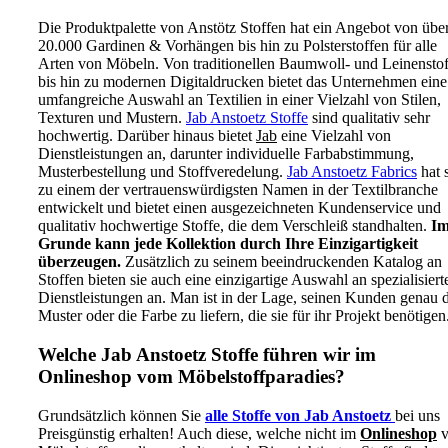
Die Produktpalette von Anstötz Stoffen hat ein Angebot von übe
20.000 Gardinen & Vorhängen bis hin zu Polsterstoffen für alle
Arten von Möbeln. Von traditionellen Baumwoll- und Leinensto
bis hin zu modernen Digitaldrucken bietet das Unternehmen eine
umfangreiche Auswahl an Textilien in einer Vielzahl von Stilen,
Texturen und Mustern.
Jab Anstoetz Stoffe
sind qualitativ sehr
hochwertig. Darüber hinaus bietet
Jab
eine Vielzahl von
Dienstleistungen an, darunter individuelle Farbabstimmung,
Musterbestellung und Stoffveredelung.
Jab Anstoetz Fabrics
hat 
zu einem der vertrauenswürdigsten Namen in der Textilbranche
entwickelt und bietet einen ausgezeichneten Kundenservice und
qualitativ hochwertige Stoffe, die dem Verschleiß standhalten.
I
Grunde kann jede Kollektion durch Ihre Einzigartigkeit
überzeugen.
Zusätzlich zu seinem beeindruckenden Katalog an
Stoffen bieten sie auch eine einzigartige Auswahl an spezialisiert
Dienstleistungen an. Man ist in der Lage, seinen Kunden genau 
Muster oder die Farbe zu liefern, die sie für ihr Projekt benötigen
Welche Jab Anstoetz Stoffe führen wir im
Onlineshop vom Möbelstoffparadies?
Grundsätzlich können Sie
alle Stoffe von Jab Anstoetz
bei uns
Preisgünstig erhalten! Auch diese, welche nicht im
Onlineshop
v