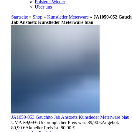
Polsterei Wieder
Über uns
Startseite
»
Shop
»
Kunstleder Meterware
»
JA1050-052 Gauch
Jab Anstoetz Kunstleder Meterware blau
JA1050-053 Gauchito Jab Anstoetz Kunstleder Meterware blau
UVP:
89,90
€
Ursprünglicher Preis war: 89,90 €
Angebot:
80,90
€
Aktueller Preis ist: 80,90 €.