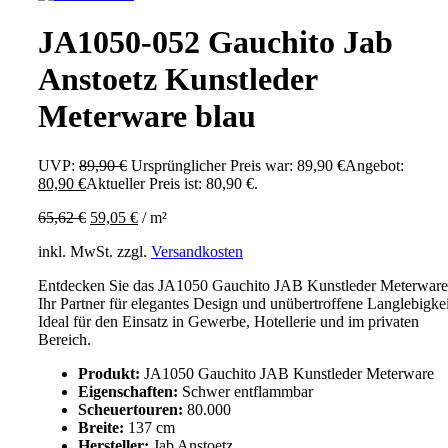
JA1050-052 Gauchito Jab
Anstoetz Kunstleder
Meterware blau
UVP:
89,90
€
Ursprünglicher Preis war: 89,90 €
Angebot:
80,90
€
Aktueller Preis ist: 80,90 €.
65,62
€
59,05
€
/
m²
inkl. MwSt.
zzgl.
Versandkosten
Entdecken Sie das JA1050 Gauchito JAB Kunstleder Meterware
Ihr Partner für elegantes Design und unübertroffene Langlebigkei
Ideal für den Einsatz in Gewerbe, Hotellerie und im privaten
Bereich.
Produkt:
JA1050 Gauchito JAB Kunstleder Meterware
Eigenschaften:
Schwer entflammbar
Scheuertouren:
80.000
Breite:
137 cm
Hersteller:
Jab Anstoetz