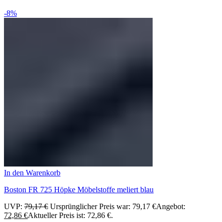
-8%
In den Warenkorb
Boston FR 725 Höpke Möbelstoffe meliert blau
UVP:
79,17
€
Ursprünglicher Preis war: 79,17 €
Angebot:
72,86
€
Aktueller Preis ist: 72,86 €.