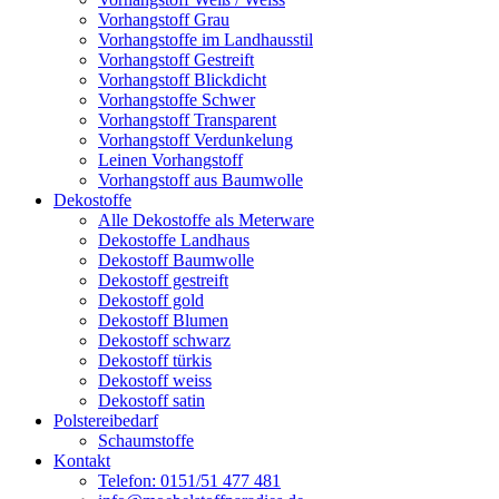
Vorhangstoff Grau
Vorhangstoffe im Landhausstil
Vorhangstoff Gestreift
Vorhangstoff Blickdicht
Vorhangstoffe Schwer
Vorhangstoff Transparent
Vorhangstoff Verdunkelung
Leinen Vorhangstoff
Vorhangstoff aus Baumwolle
Dekostoffe
Alle Dekostoffe als Meterware
Dekostoffe Landhaus
Dekostoff Baumwolle
Dekostoff gestreift
Dekostoff gold
Dekostoff Blumen
Dekostoff schwarz
Dekostoff türkis
Dekostoff weiss
Dekostoff satin
Polstereibedarf
Schaumstoffe
Kontakt
Telefon: 0151/51 477 481