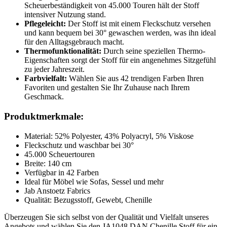
Scheuerbeständigkeit von 45.000 Touren hält der Stoff
intensiver Nutzung stand.
Pflegeleicht:
Der Stoff ist mit einem Fleckschutz versehen
und kann bequem bei 30° gewaschen werden, was ihn ideal
für den Alltagsgebrauch macht.
Thermofunktionalität:
Durch seine speziellen Thermo-
Eigenschaften sorgt der Stoff für ein angenehmes Sitzgefühl
zu jeder Jahreszeit.
Farbvielfalt:
Wählen Sie aus 42 trendigen Farben Ihren
Favoriten und gestalten Sie Ihr Zuhause nach Ihrem
Geschmack.
Produktmerkmale:
Material: 52% Polyester, 43% Polyacryl, 5% Viskose
Fleckschutz und waschbar bei 30°
45.000 Scheuertouren
Breite: 140 cm
Verfügbar in 42 Farben
Ideal für Möbel wie Sofas, Sessel und mehr
Jab Anstoetz Fabrics
Qualität: Bezugsstoff, Gewebt, Chenille
Überzeugen Sie sich selbst von der Qualität und Vielfalt unseres
Angebots und wählen Sie den JA1048 DAN Chenille Stoff für ein