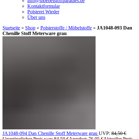
info@moebelstoffparadies.de
Kontaktformular
Polsterei Wieder
Über uns
Startseite
»
Shop
»
Polsterstoffe / Möbelstoffe
»
JA1048-093 Dan
Chenille Stoff Meterware grau
JA1048-094 Dan Chenille Stoff Meterware grau
UVP:
84,50
€
Ursprünglicher Preis war: 84,50 €
Angebot:
76,05
€
Aktueller Preis