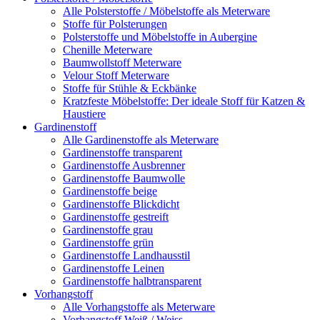
Alle Polsterstoffe / Möbelstoffe als Meterware
Stoffe für Polsterungen
Polsterstoffe und Möbelstoffe in Aubergine
Chenille Meterware
Baumwollstoff Meterware
Velour Stoff Meterware
Stoffe für Stühle & Eckbänke
Kratzfeste Möbelstoffe: Der ideale Stoff für Katzen &
Haustiere
Gardinenstoff
Alle Gardinenstoffe als Meterware
Gardinenstoffe transparent
Gardinenstoffe Ausbrenner
Gardinenstoffe Baumwolle
Gardinenstoffe beige
Gardinenstoffe Blickdicht
Gardinenstoffe gestreift
Gardinenstoffe grau
Gardinenstoffe grün
Gardinenstoffe Landhausstil
Gardinenstoffe Leinen
Gardinenstoffe halbtransparent
Vorhangstoff
Alle Vorhangstoffe als Meterware
Vorhangstoff Weiß / Weiss