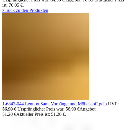
ist: 76,05 €.
zurück zu den Produkten
1-6847-044 Lennox Samt Vorhänge und Möbelstoff gelb
UVP:
56,90
€
Ursprünglicher Preis war: 56,90 €
Angebot:
51,20
€
Aktueller Preis ist: 51,20 €.