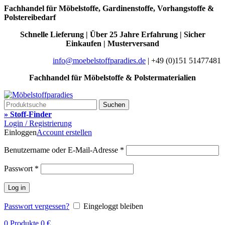
Fachhandel für Möbelstoffe, Gardinenstoffe, Vorhangstoffe &
Polstereibedarf
Schnelle Lieferung | Über 25 Jahre Erfahrung | Sicher
Einkaufen | Musterversand
info@moebelstoffparadies.de
| +49 (0)151 51477481
Fachhandel für Möbelstoffe & Polstermaterialien
Suchen
» Stoff-Finder
Login / Registrierung
Einloggen
Account erstellen
Benutzername oder E-Mail-Adresse
*
Passwort
*
Log in
Passwort vergessen?
Eingeloggt bleiben
0
Produkte
0
€