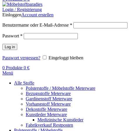
Login / Registrierung
Einloggen
Account erstellen
Benutzername oder E-Mail-Adresse
*
Passwort
*
Log in
Passwort vergessen?
Eingeloggt bleiben
0
Produkte
0
€
Menü
Alle Stoffe
Polsterstoffe / Möbelstoffe Meterware
Bezugsstoffe Meterware
Gardinenstoff Meterware
Vorhangstoff Meterware
Dekostoffe Meterware
Kunstleder Meterware
Medizinische Kunstleder
Fabrikverkauf Restposten
Polsterstoffe / Möbelstoffe