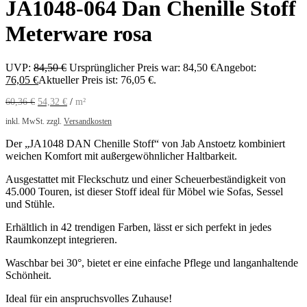
JA1048-064 Dan Chenille Stoff
Meterware rosa
UVP:
84,50
€
Ursprünglicher Preis war: 84,50 €
Angebot:
76,05
€
Aktueller Preis ist: 76,05 €.
60,36
€
54,32
€
/
m²
inkl. MwSt.
zzgl.
Versandkosten
Der „JA1048 DAN Chenille Stoff“ von Jab Anstoetz kombiniert
weichen Komfort mit außergewöhnlicher Haltbarkeit.
Ausgestattet mit Fleckschutz und einer Scheuerbeständigkeit von
45.000 Touren, ist dieser Stoff ideal für Möbel wie Sofas, Sessel
und Stühle.
Erhältlich in 42 trendigen Farben, lässt er sich perfekt in jedes
Raumkonzept integrieren.
Waschbar bei 30°, bietet er eine einfache Pflege und langanhaltende
Schönheit.
Ideal für ein anspruchsvolles Zuhause!