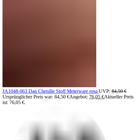
JA1048-063 Dan Chenille Stoff Meterware rosa
UVP:
84,50
€
Ursprünglicher Preis war: 84,50 €
Angebot:
76,05
€
Aktueller Preis
ist: 76,05 €.