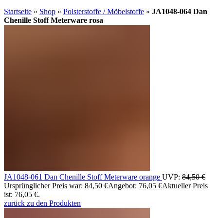
Startseite
»
Shop
»
Polsterstoffe / Möbelstoffe
»
JA1048-064 Dan
Chenille Stoff Meterware rosa
JA1048-061 Dan Chenille Stoff Meterware orange
UVP:
84,50
€
Ursprünglicher Preis war: 84,50 €
Angebot:
76,05
€
Aktueller Preis
ist: 76,05 €.
zurück zu den Produkten