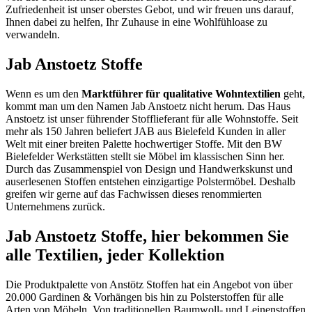
Zufriedenheit ist unser oberstes Gebot, und wir freuen uns darauf,
Ihnen dabei zu helfen, Ihr Zuhause in eine Wohlfühloase zu
verwandeln.
Jab Anstoetz Stoffe
Wenn es um den
Marktführer für qualitative Wohntextilien
geht,
kommt man um den Namen Jab Anstoetz nicht herum. Das Haus
Anstoetz ist unser führender Stofflieferant für alle Wohnstoffe. Seit
mehr als 150 Jahren beliefert JAB aus Bielefeld Kunden in aller
Welt mit einer breiten Palette hochwertiger Stoffe. Mit den BW
Bielefelder Werkstätten stellt sie Möbel im klassischen Sinn her.
Durch das Zusammenspiel von Design und Handwerkskunst und
auserlesenen Stoffen entstehen einzigartige Polstermöbel. Deshalb
greifen wir gerne auf das Fachwissen dieses renommierten
Unternehmens zurück.
Jab Anstoetz Stoffe, hier bekommen Sie
alle Textilien, jeder Kollektion
Die Produktpalette von Anstötz Stoffen hat ein Angebot von über
20.000 Gardinen & Vorhängen bis hin zu Polsterstoffen für alle
Arten von Möbeln. Von traditionellen Baumwoll- und Leinenstoffen