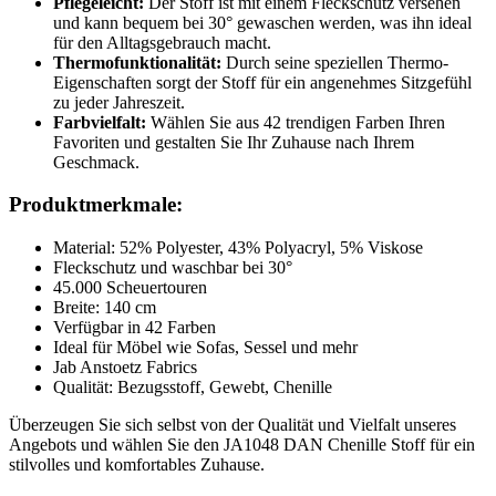
Pflegeleicht:
Der Stoff ist mit einem Fleckschutz versehen
und kann bequem bei 30° gewaschen werden, was ihn ideal
für den Alltagsgebrauch macht.
Thermofunktionalität:
Durch seine speziellen Thermo-
Eigenschaften sorgt der Stoff für ein angenehmes Sitzgefühl
zu jeder Jahreszeit.
Farbvielfalt:
Wählen Sie aus 42 trendigen Farben Ihren
Favoriten und gestalten Sie Ihr Zuhause nach Ihrem
Geschmack.
Produktmerkmale:
Material: 52% Polyester, 43% Polyacryl, 5% Viskose
Fleckschutz und waschbar bei 30°
45.000 Scheuertouren
Breite: 140 cm
Verfügbar in 42 Farben
Ideal für Möbel wie Sofas, Sessel und mehr
Jab Anstoetz Fabrics
Qualität: Bezugsstoff, Gewebt, Chenille
Überzeugen Sie sich selbst von der Qualität und Vielfalt unseres
Angebots und wählen Sie den JA1048 DAN Chenille Stoff für ein
stilvolles und komfortables Zuhause.