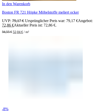
In den Warenkorb
Boston FR 721 Höpke Möbelstoffe meliert ocker
UVP:
79,17
€
Ursprünglicher Preis war: 79,17 €
Angebot:
72,86
€
Aktueller Preis ist: 72,86 €.
56,55
€
52,04
€
/
m²
-8%