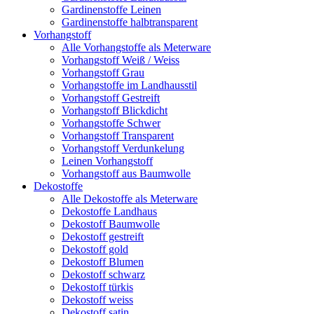
Gardinenstoffe Leinen
Gardinenstoffe halbtransparent
Vorhangstoff
Alle Vorhangstoffe als Meterware
Vorhangstoff Weiß / Weiss
Vorhangstoff Grau
Vorhangstoffe im Landhausstil
Vorhangstoff Gestreift
Vorhangstoff Blickdicht
Vorhangstoffe Schwer
Vorhangstoff Transparent
Vorhangstoff Verdunkelung
Leinen Vorhangstoff
Vorhangstoff aus Baumwolle
Dekostoffe
Alle Dekostoffe als Meterware
Dekostoffe Landhaus
Dekostoff Baumwolle
Dekostoff gestreift
Dekostoff gold
Dekostoff Blumen
Dekostoff schwarz
Dekostoff türkis
Dekostoff weiss
Dekostoff satin