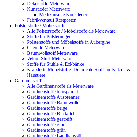
Dekostoffe Meterware
Kunstleder Meterware
Medizinische Kunstleder
Fabrikverkauf Restposten
Polsterstoffe / Möbelstoffe
Alle Polsterstoffe / Möbelstoffe als Meterware
Stoffe für Polsterungen
Polsterstoffe und Möbelstoffe in Aubergine
Chenille Meterware
Baumwollstoff Meterware
Velour Stoff Meterware
Stoffe für Stühle & Eckbänke
Kratzfeste Möbelstoffe: Der ideale Stoff für Katzen &
Haustiere
Gardinenstoff
Alle Gardinenstoffe als Meterware
Gardinenstoffe transparent
Gardinenstoffe Ausbrenner
Gardinenstoffe Baumwolle
Gardinenstoffe beige
Gardinenstoffe Blickdicht
Gardinenstoffe gestreift
Gardinenstoffe grau
Gardinenstoffe grün
Gardinenstoffe Landhausstil