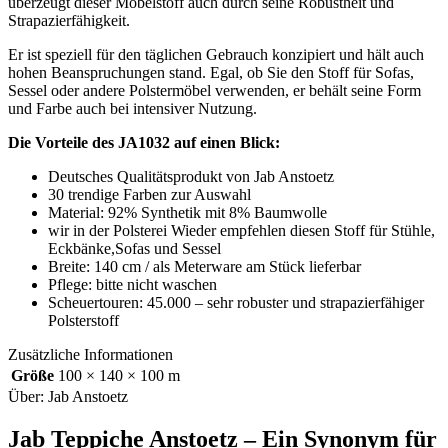
überzeugt dieser Möbelstoff auch durch seine Robustheit und
Strapazierfähigkeit.
Er ist speziell für den täglichen Gebrauch konzipiert und hält auch
hohen Beanspruchungen stand. Egal, ob Sie den Stoff für Sofas,
Sessel oder andere Polstermöbel verwenden, er behält seine Form
und Farbe auch bei intensiver Nutzung.
Die Vorteile des JA1032 auf einen Blick:
Deutsches Qualitätsprodukt von Jab Anstoetz
30 trendige Farben zur Auswahl
Material: 92% Synthetik mit 8% Baumwolle
wir in der Polsterei Wieder empfehlen diesen Stoff für Stühle,
Eckbänke,Sofas und Sessel
Breite: 140 cm / als Meterware am Stück lieferbar
Pflege: bitte nicht waschen
Scheuertouren: 45.000 – sehr robuster und strapazierfähiger
Polsterstoff
Zusätzliche Informationen
Größe
100 × 140 × 100 m
Über: Jab Anstoetz
Jab Teppiche Anstoetz – Ein Synonym für