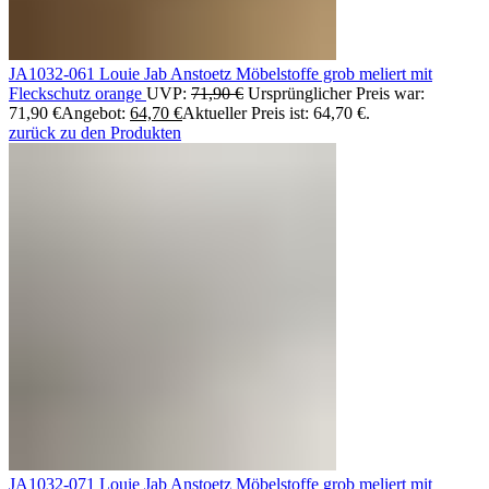
JA1032-061 Louie Jab Anstoetz Möbelstoffe grob meliert mit
Fleckschutz orange
UVP:
71,90
€
Ursprünglicher Preis war:
71,90 €
Angebot:
64,70
€
Aktueller Preis ist: 64,70 €.
zurück zu den Produkten
JA1032-071 Louie Jab Anstoetz Möbelstoffe grob meliert mit