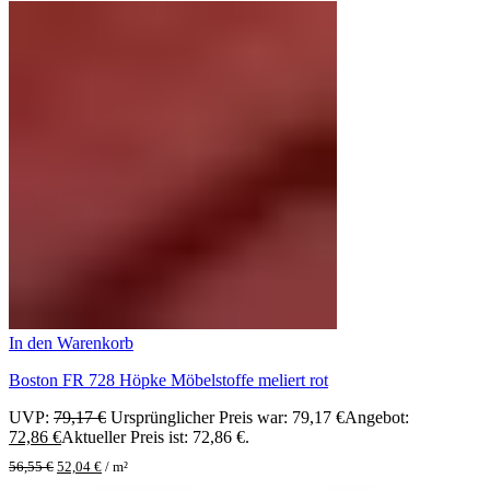
In den Warenkorb
Boston FR 728 Höpke Möbelstoffe meliert rot
UVP:
79,17
€
Ursprünglicher Preis war: 79,17 €
Angebot:
72,86
€
Aktueller Preis ist: 72,86 €.
56,55
€
52,04
€
/
m²