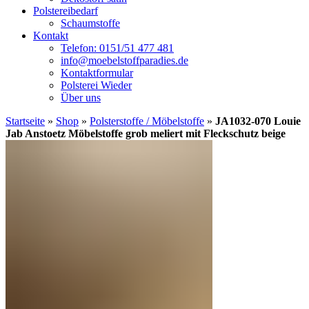
Polstereibedarf
Schaumstoffe
Kontakt
Telefon: 0151/51 477 481
info@moebelstoffparadies.de
Kontaktformular
Polsterei Wieder
Über uns
Startseite
»
Shop
»
Polsterstoffe / Möbelstoffe
»
JA1032-070 Louie
Jab Anstoetz Möbelstoffe grob meliert mit Fleckschutz beige