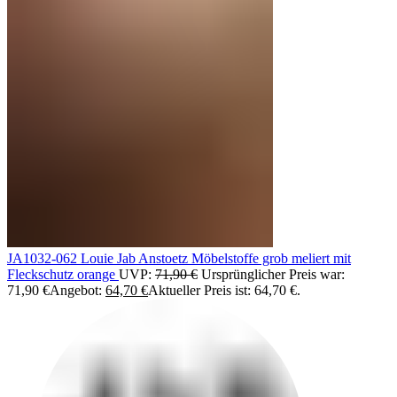
JA1032-062 Louie Jab Anstoetz Möbelstoffe grob meliert mit
Fleckschutz orange
UVP:
71,90
€
Ursprünglicher Preis war:
71,90 €
Angebot:
64,70
€
Aktueller Preis ist: 64,70 €.