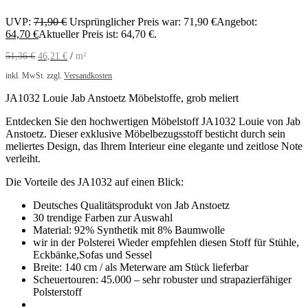
UVP:
71,90
€
Ursprünglicher Preis war: 71,90 €
Angebot:
64,70
€
Aktueller Preis ist: 64,70 €.
51,36
€
46,21
€
/
m²
inkl. MwSt.
zzgl.
Versandkosten
JA1032 Louie Jab Anstoetz Möbelstoffe, grob meliert
Entdecken Sie den hochwertigen Möbelstoff JA1032 Louie von Jab
Anstoetz. Dieser exklusive Möbelbezugsstoff besticht durch sein
meliertes Design, das Ihrem Interieur eine elegante und zeitlose Note
verleiht.
Die Vorteile des JA1032 auf einen Blick:
Deutsches Qualitätsprodukt von Jab Anstoetz
30 trendige Farben zur Auswahl
Material: 92% Synthetik mit 8% Baumwolle
wir in der Polsterei Wieder empfehlen diesen Stoff für Stühle,
Eckbänke,Sofas und Sessel
Breite: 140 cm / als Meterware am Stück lieferbar
Scheuertouren: 45.000 – sehr robuster und strapazierfähiger
Polsterstoff