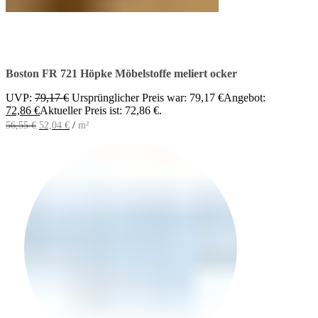
In den Warenkorb
Boston FR 721 Höpke Möbelstoffe meliert ocker
UVP:
79,17
€
Ursprünglicher Preis war: 79,17 €
Angebot:
72,86
€
Aktueller Preis ist: 72,86 €.
56,55
€
52,04
€
/
m²