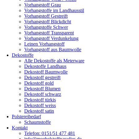
Vorhangstoff Grau
Vorhangstoffe im Landhausstil
Vorhangstoff Gestreift
Vorhangstoff Blickdicht
Vorhangstoffe Schwer
Vorhangstoff Transparent
Vorhangstoff Verdunkelung
Leinen Vorhangstoff
Vorhangstoff aus Baumwolle
Dekostoffe
Alle Dekostoffe als Meterware
Dekostoffe Landhaus
Dekostoff Baumwolle
Dekostoff gestreift
Dekostoff gold
Dekostoff Blumen
Dekostoff schwarz
Dekostoff türkis
Dekostoff weiss
Dekostoff satin
Polstereibedarf
Schaumstoffe
Kontakt
Telefon: 0151/51 477 481
info@moebelstoffparadies.de