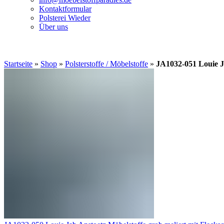
Kontaktformular
Polsterei Wieder
Über uns
Startseite
»
Shop
»
Polsterstoffe / Möbelstoffe
»
JA1032-051 Louie Ja