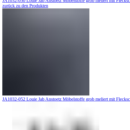
JA1032-050 Louie Jab Anstoetz Möbelstoffe grob meliert mit Flecks
zurück zu den Produkten
JA1032-052 Louie Jab Anstoetz Möbelstoffe grob meliert mit Flecks