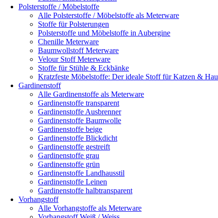
Polsterstoffe / Möbelstoffe
Alle Polsterstoffe / Möbelstoffe als Meterware
Stoffe für Polsterungen
Polsterstoffe und Möbelstoffe in Aubergine
Chenille Meterware
Baumwollstoff Meterware
Velour Stoff Meterware
Stoffe für Stühle & Eckbänke
Kratzfeste Möbelstoffe: Der ideale Stoff für Katzen & Hau
Gardinenstoff
Alle Gardinenstoffe als Meterware
Gardinenstoffe transparent
Gardinenstoffe Ausbrenner
Gardinenstoffe Baumwolle
Gardinenstoffe beige
Gardinenstoffe Blickdicht
Gardinenstoffe gestreift
Gardinenstoffe grau
Gardinenstoffe grün
Gardinenstoffe Landhausstil
Gardinenstoffe Leinen
Gardinenstoffe halbtransparent
Vorhangstoff
Alle Vorhangstoffe als Meterware
Vorhangstoff Weiß / Weiss