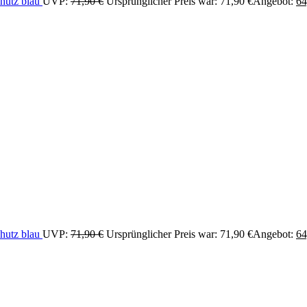
chutz blau
UVP:
71,90
€
Ursprünglicher Preis war: 71,90 €
Angebot:
64
chutz blau
UVP:
71,90
€
Ursprünglicher Preis war: 71,90 €
Angebot:
64