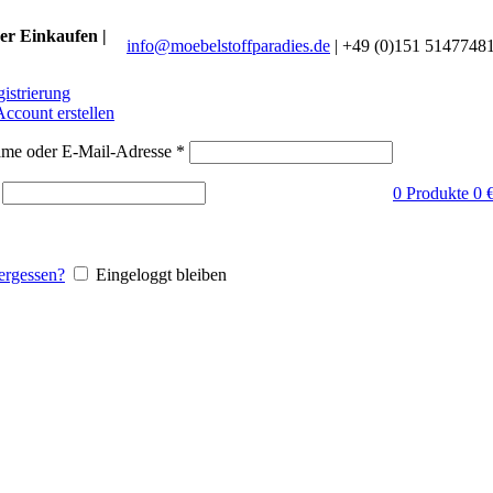
er Einkaufen |
info@moebelstoffparadies.de
| +49 (0)151 5147748
istrierung
Account erstellen
ame oder E-Mail-Adresse
*
0
Produkte
0
ergessen?
Eingeloggt bleiben