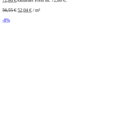
72,86
€
Aktueller Preis ist: 72,86 €.
56,55
€
52,04
€
/
m²
-8%