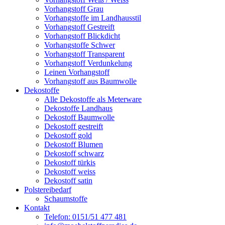
Vorhangstoff Grau
Vorhangstoffe im Landhausstil
Vorhangstoff Gestreift
Vorhangstoff Blickdicht
Vorhangstoffe Schwer
Vorhangstoff Transparent
Vorhangstoff Verdunkelung
Leinen Vorhangstoff
Vorhangstoff aus Baumwolle
Dekostoffe
Alle Dekostoffe als Meterware
Dekostoffe Landhaus
Dekostoff Baumwolle
Dekostoff gestreift
Dekostoff gold
Dekostoff Blumen
Dekostoff schwarz
Dekostoff türkis
Dekostoff weiss
Dekostoff satin
Polstereibedarf
Schaumstoffe
Kontakt
Telefon: 0151/51 477 481