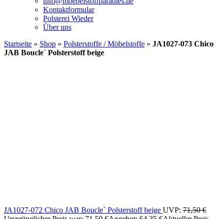
info@moebelstoffparadies.de
Kontaktformular
Polsterei Wieder
Über uns
Startseite
»
Shop
»
Polsterstoffe / Möbelstoffe
»
JA1027-073 Chico
JAB Boucle` Polsterstoff beige
JA1027-072 Chico JAB Boucle` Polsterstoff beige
UVP:
71,50
€
Ursprünglicher Preis war: 71,50 €
Angebot:
64,35
€
Aktueller Preis