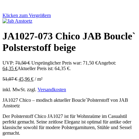
Klicken zum Vergrößern
JA1027-073 Chico JAB Boucle`
Polsterstoff beige
UVP:
71,50
€
Ursprünglicher Preis war: 71,50 €
Angebot:
64,35
€
Aktueller Preis ist: 64,35 €.
51,07
€
45,96
€
/
m²
inkl. MwSt.
zzgl.
Versandkosten
JA1027 Chico – modisch aktueller Boucle`Polsterstoff von JAB
Anstoetz
Der Polsterstoff Chico JA1027 ist für Wohnraüme im Casualstil
perfekt gemacht. Seine zeitlose Eleganz ist optimal für antike oder
klassische sowohl für modere Polstergarnituren, Stühle und Sessel
gemacht.