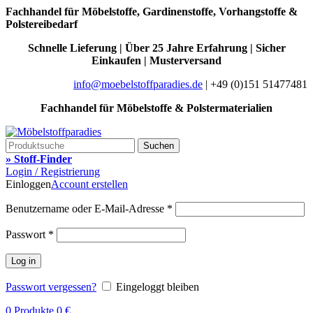
Fachhandel für Möbelstoffe, Gardinenstoffe, Vorhangstoffe &
Polstereibedarf
Schnelle Lieferung | Über 25 Jahre Erfahrung | Sicher
Einkaufen | Musterversand
info@moebelstoffparadies.de
| +49 (0)151 51477481
Fachhandel für Möbelstoffe & Polstermaterialien
Suchen
» Stoff-Finder
Login / Registrierung
Einloggen
Account erstellen
Benutzername oder E-Mail-Adresse
*
Passwort
*
Log in
Passwort vergessen?
Eingeloggt bleiben
0
Produkte
0
€