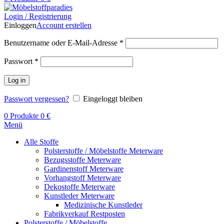
Login / Registrierung
Einloggen
Account erstellen
Benutzername oder E-Mail-Adresse
*
Passwort
*
Log in
Passwort vergessen?
Eingeloggt bleiben
0
Produkte
0
€
Menü
Alle Stoffe
Polsterstoffe / Möbelstoffe Meterware
Bezugsstoffe Meterware
Gardinenstoff Meterware
Vorhangstoff Meterware
Dekostoffe Meterware
Kunstleder Meterware
Medizinische Kunstleder
Fabrikverkauf Restposten
Polsterstoffe / Möbelstoffe