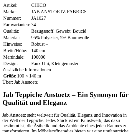
Artikel:
CHICO
Marke:
JAB ANSTOETZ FABRICS
Nummer:
JA1027
Farbvarianten:
34
Qualität:
Bezugsstoff, Gewebt, Bouclé
Material:
95% Polyester, 5% Baumwolle
Hinweise:
Robust –
Breite/Höhe:
140 cm
Martindale:
100000
Design:
Faux Uni, Kleingemustert
Zusätzliche Informationen
Größe
100 × 140 m
Über: Jab Anstoetz
Jab Teppiche Anstoetz – Ein Synonym für
Qualität und Eleganz
Jab Anstoetz steht weltweit für Qualität, Eleganz und Innovation in
der Welt der Teppiche. Jedes Stück ist ein Kunstwerk, das dazu
bestimmt ist, die Ästhetik und das Ambiente eines jeden Raumes zu
transformieren. Im Möbelstoffparadies bieten wir eine umfangreiche