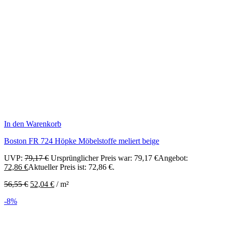
In den Warenkorb
Boston FR 724 Höpke Möbelstoffe meliert beige
UVP:
79,17
€
Ursprünglicher Preis war: 79,17 €
Angebot:
72,86
€
Aktueller Preis ist: 72,86 €.
56,55
€
52,04
€
/
m²
-8%