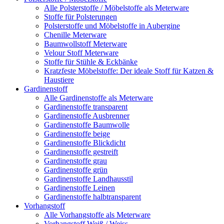
Alle Polsterstoffe / Möbelstoffe als Meterware
Stoffe für Polsterungen
Polsterstoffe und Möbelstoffe in Aubergine
Chenille Meterware
Baumwollstoff Meterware
Velour Stoff Meterware
Stoffe für Stühle & Eckbänke
Kratzfeste Möbelstoffe: Der ideale Stoff für Katzen &
Haustiere
Gardinenstoff
Alle Gardinenstoffe als Meterware
Gardinenstoffe transparent
Gardinenstoffe Ausbrenner
Gardinenstoffe Baumwolle
Gardinenstoffe beige
Gardinenstoffe Blickdicht
Gardinenstoffe gestreift
Gardinenstoffe grau
Gardinenstoffe grün
Gardinenstoffe Landhausstil
Gardinenstoffe Leinen
Gardinenstoffe halbtransparent
Vorhangstoff
Alle Vorhangstoffe als Meterware
Vorhangstoff Weiß / Weiss