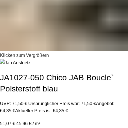
Klicken zum Vergrößern
JA1027-050 Chico JAB Boucle`
Polsterstoff blau
UVP:
71,50
€
Ursprünglicher Preis war: 71,50 €
Angebot:
64,35
€
Aktueller Preis ist: 64,35 €.
51,07
€
45,96
€
/
m²