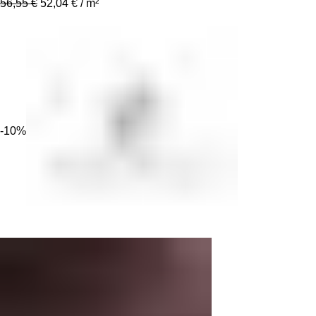
56,55
€
52,04
€
/
m²
-10%