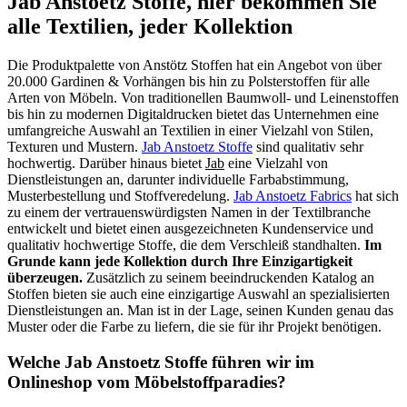
Jab Anstoetz Stoffe, hier bekommen Sie
alle Textilien, jeder Kollektion
Die Produktpalette von Anstötz Stoffen hat ein Angebot von über
20.000 Gardinen & Vorhängen bis hin zu Polsterstoffen für alle
Arten von Möbeln. Von traditionellen Baumwoll- und Leinenstoffen
bis hin zu modernen Digitaldrucken bietet das Unternehmen eine
umfangreiche Auswahl an Textilien in einer Vielzahl von Stilen,
Texturen und Mustern.
Jab Anstoetz Stoffe
sind qualitativ sehr
hochwertig. Darüber hinaus bietet
Jab
eine Vielzahl von
Dienstleistungen an, darunter individuelle Farbabstimmung,
Musterbestellung und Stoffveredelung.
Jab Anstoetz Fabrics
hat sich
zu einem der vertrauenswürdigsten Namen in der Textilbranche
entwickelt und bietet einen ausgezeichneten Kundenservice und
qualitativ hochwertige Stoffe, die dem Verschleiß standhalten.
Im
Grunde kann jede Kollektion durch Ihre Einzigartigkeit
überzeugen.
Zusätzlich zu seinem beeindruckenden Katalog an
Stoffen bieten sie auch eine einzigartige Auswahl an spezialisierten
Dienstleistungen an. Man ist in der Lage, seinen Kunden genau das
Muster oder die Farbe zu liefern, die sie für ihr Projekt benötigen.
Welche Jab Anstoetz Stoffe führen wir im
Onlineshop vom Möbelstoffparadies?