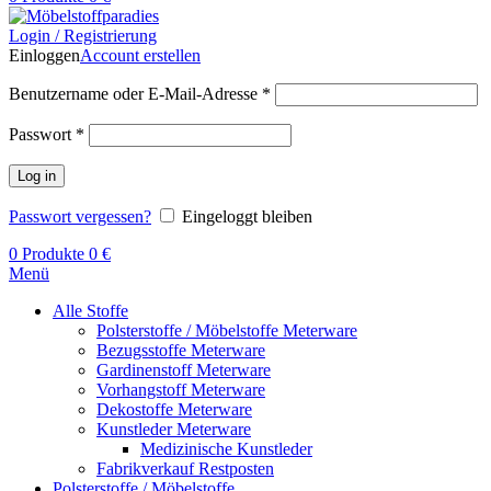
Login / Registrierung
Einloggen
Account erstellen
Benutzername oder E-Mail-Adresse
*
Passwort
*
Log in
Passwort vergessen?
Eingeloggt bleiben
0
Produkte
0
€
Menü
Alle Stoffe
Polsterstoffe / Möbelstoffe Meterware
Bezugsstoffe Meterware
Gardinenstoff Meterware
Vorhangstoff Meterware
Dekostoffe Meterware
Kunstleder Meterware
Medizinische Kunstleder
Fabrikverkauf Restposten
Polsterstoffe / Möbelstoffe