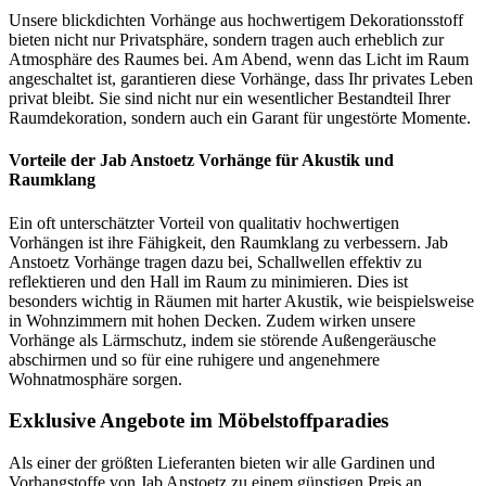
Unsere blickdichten Vorhänge aus hochwertigem Dekorationsstoff
bieten nicht nur Privatsphäre, sondern tragen auch erheblich zur
Atmosphäre des Raumes bei. Am Abend, wenn das Licht im Raum
angeschaltet ist, garantieren diese Vorhänge, dass Ihr privates Leben
privat bleibt. Sie sind nicht nur ein wesentlicher Bestandteil Ihrer
Raumdekoration, sondern auch ein Garant für ungestörte Momente.
Vorteile der Jab Anstoetz Vorhänge für Akustik und
Raumklang
Ein oft unterschätzter Vorteil von qualitativ hochwertigen
Vorhängen ist ihre Fähigkeit, den Raumklang zu verbessern. Jab
Anstoetz Vorhänge tragen dazu bei, Schallwellen effektiv zu
reflektieren und den Hall im Raum zu minimieren. Dies ist
besonders wichtig in Räumen mit harter Akustik, wie beispielsweise
in Wohnzimmern mit hohen Decken. Zudem wirken unsere
Vorhänge als Lärmschutz, indem sie störende Außengeräusche
abschirmen und so für eine ruhigere und angenehmere
Wohnatmosphäre sorgen.
Exklusive Angebote im Möbelstoffparadies
Als einer der größten Lieferanten bieten wir alle Gardinen und
Vorhangstoffe von Jab Anstoetz zu einem günstigen Preis an.