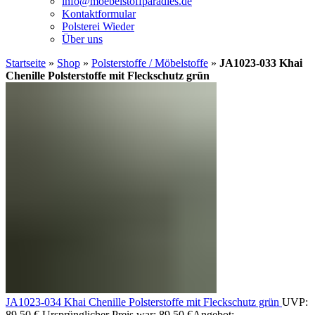
info@moebelstoffparadies.de
Kontaktformular
Polsterei Wieder
Über uns
Startseite
»
Shop
»
Polsterstoffe / Möbelstoffe
»
JA1023-033 Khai
Chenille Polsterstoffe mit Fleckschutz grün
JA1023-034 Khai Chenille Polsterstoffe mit Fleckschutz grün
UVP:
89,50
€
Ursprünglicher Preis war: 89,50 €
Angebot: