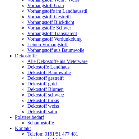
Vorhangstoff Grau
Vorhangstoffe im Landhausstil
Vorhangstoff Gestreift
Vorhangstoff Blickdicht
Vorhangstoffe Schwer
Vorhangstoff Transparent
Vorhangstoff Verdunkelung
Leinen Vorhangstoff
Vorhangstoff aus Baumwolle
Dekostoffe
Alle Dekostoffe als Meterware
Dekostoffe Landhaus
Dekostoff Baumwolle
Dekostoff gestreift
Dekostoff gold
Dekostoff Blumen
Dekostoff schwarz
Dekostoff türkis
Dekostoff weiss
Dekostoff satin
Polstereibedarf
Schaumstoffe
Kontakt
Telefon: 0151/51 477 481