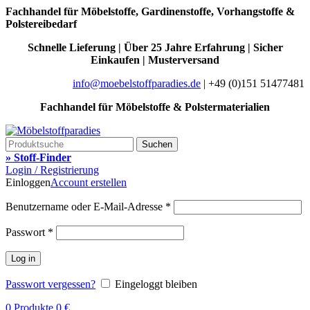
Fachhandel für Möbelstoffe, Gardinenstoffe, Vorhangstoffe &
Polstereibedarf
Schnelle Lieferung | Über 25 Jahre Erfahrung | Sicher
Einkaufen | Musterversand
info@moebelstoffparadies.de
| +49 (0)151 51477481
Fachhandel für Möbelstoffe & Polstermaterialien
Suchen
» Stoff-Finder
Login / Registrierung
Einloggen
Account erstellen
Benutzername oder E-Mail-Adresse
*
Passwort
*
Log in
Passwort vergessen?
Eingeloggt bleiben
0
Produkte
0
€