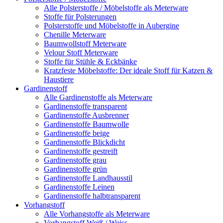
Alle Polsterstoffe / Möbelstoffe als Meterware
Stoffe für Polsterungen
Polsterstoffe und Möbelstoffe in Aubergine
Chenille Meterware
Baumwollstoff Meterware
Velour Stoff Meterware
Stoffe für Stühle & Eckbänke
Kratzfeste Möbelstoffe: Der ideale Stoff für Katzen &
Haustiere
Gardinenstoff
Alle Gardinenstoffe als Meterware
Gardinenstoffe transparent
Gardinenstoffe Ausbrenner
Gardinenstoffe Baumwolle
Gardinenstoffe beige
Gardinenstoffe Blickdicht
Gardinenstoffe gestreift
Gardinenstoffe grau
Gardinenstoffe grün
Gardinenstoffe Landhausstil
Gardinenstoffe Leinen
Gardinenstoffe halbtransparent
Vorhangstoff
Alle Vorhangstoffe als Meterware
Vorhangstoff Weiß / Weiss