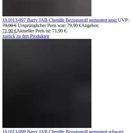
JA1013-097 Barry JAB Chenille Bezugsstoff gemustert grau
UVP:
79,90
€
Ursprünglicher Preis war: 79,90 €
Angebot:
71,90
€
Aktueller Preis ist: 71,90 €.
zurück zu den Produkten
JA1013-099 Barry JAB Chenille Bezugsstoff gemustert schwarz