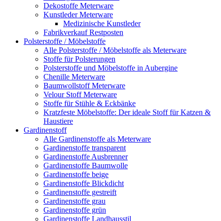
Dekostoffe Meterware
Kunstleder Meterware
Medizinische Kunstleder
Fabrikverkauf Restposten
Polsterstoffe / Möbelstoffe
Alle Polsterstoffe / Möbelstoffe als Meterware
Stoffe für Polsterungen
Polsterstoffe und Möbelstoffe in Aubergine
Chenille Meterware
Baumwollstoff Meterware
Velour Stoff Meterware
Stoffe für Stühle & Eckbänke
Kratzfeste Möbelstoffe: Der ideale Stoff für Katzen &
Haustiere
Gardinenstoff
Alle Gardinenstoffe als Meterware
Gardinenstoffe transparent
Gardinenstoffe Ausbrenner
Gardinenstoffe Baumwolle
Gardinenstoffe beige
Gardinenstoffe Blickdicht
Gardinenstoffe gestreift
Gardinenstoffe grau
Gardinenstoffe grün
Gardinenstoffe Landhausstil