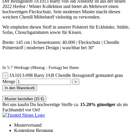
Der Bezugsstoff JA1013 Barry von Jab Anstoetz ist aus der neuen
2022 Herbst / Winter Kollektion und bietet als Mehrwert einen
hochwertigen Fleckschutz. Sein modernes Muster macht diesen
weichen Chenill Möbelstoff vielseitig zu verwenden.
Wir emphelen diesen Stoff in unserer Polsterei für Eckbänke, Stühle,
Sofas, Chouchgarnituren sowie für Kissen.
Breite: 145 cm | Scheuertouren: 40.000 | Fleckschutz | Chenille
Polsterstoff | modernes Design | waschbar bei 30°
In 5-7 Werktage (Montag - Freitag) bei Ihnen
JA1013-098 Barry JAB Chenille Bezugsstoff gemustert grau
Menge
In den Warenkorb
Muster bestellen (
15
€
)
Bei uns kaufst Du hochwertige Stoffe ca.
15-20% günstiger
als im
Fachhandel vor Ort!
Musterversand
Kostenlose Beratung