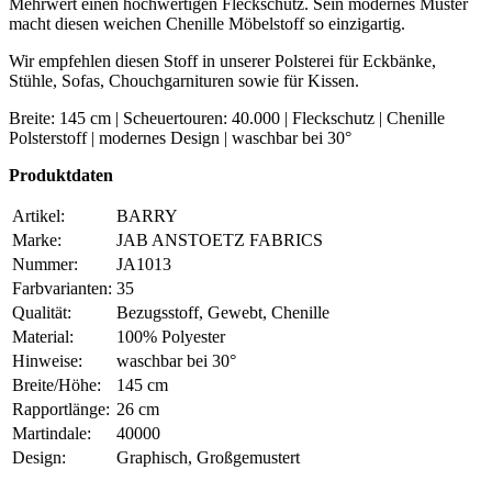
Mehrwert einen hochwertigen Fleckschutz. Sein modernes Muster
macht diesen weichen Chenille Möbelstoff so einzigartig.
Wir empfehlen diesen Stoff in unserer Polsterei für Eckbänke,
Stühle, Sofas, Chouchgarnituren sowie für Kissen.
Breite: 145 cm | Scheuertouren: 40.000 | Fleckschutz | Chenille
Polsterstoff | modernes Design | waschbar bei 30°
Produktdaten
Artikel:
BARRY
Marke:
JAB ANSTOETZ FABRICS
Nummer:
JA1013
Farbvarianten:
35
Qualität:
Bezugsstoff, Gewebt, Chenille
Material:
100% Polyester
Hinweise:
waschbar bei 30°
Breite/Höhe:
145 cm
Rapportlänge:
26 cm
Martindale:
40000
Design:
Graphisch, Großgemustert