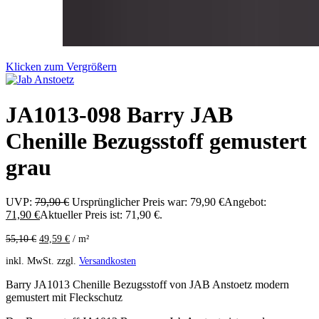
Klicken zum Vergrößern
JA1013-098 Barry JAB
Chenille Bezugsstoff gemustert
grau
UVP:
79,90
€
Ursprünglicher Preis war: 79,90 €
Angebot:
71,90
€
Aktueller Preis ist: 71,90 €.
55,10
€
49,59
€
/
m²
inkl. MwSt.
zzgl.
Versandkosten
Barry JA1013 Chenille Bezugsstoff von JAB Anstoetz modern
gemustert mit Fleckschutz