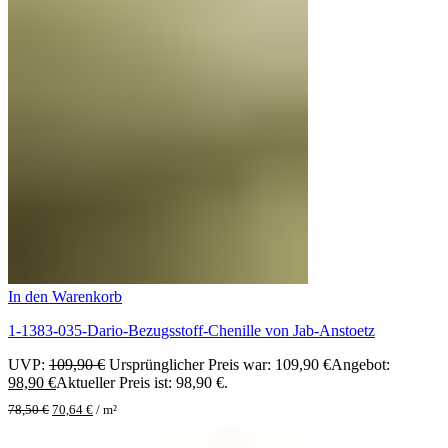
In den Warenkorb
1-1383-035-Dario-Bezugsstoff-Chenille von Jab-Anstoetz
UVP:
109,90
€
Ursprünglicher Preis war: 109,90 €
Angebot:
98,90
€
Aktueller Preis ist: 98,90 €.
78,50
€
70,64
€
/
m²