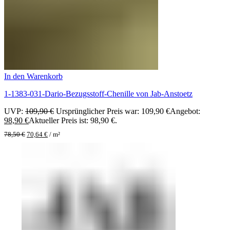
In den Warenkorb
1-1383-031-Dario-Bezugsstoff-Chenille von Jab-Anstoetz
UVP:
109,90
€
Ursprünglicher Preis war: 109,90 €
Angebot:
98,90
€
Aktueller Preis ist: 98,90 €.
78,50
€
70,64
€
/
m²