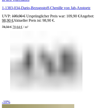
1-1383-034-Dario-Bezugsstoff-Chenille von Jab-Anstoetz
UVP:
109,90
€
Ursprünglicher Preis war: 109,90 €
Angebot:
98,90
€
Aktueller Preis ist: 98,90 €.
78,50
€
70,64
€
/
m²
-10%