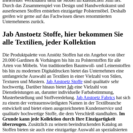
Bielefelder Werkstätten stellt sie Möbel im klassischen Sinn her.
Durch das Zusammenspiel von Design und Handwerkskunst und
auserlesenen Stoffen entstehen einzigartige Polstermöbel. Deshalb
greifen wir gerne auf das Fachwissen dieses renommierten
Unternehmens zurück.
Jab Anstoetz Stoffe, hier bekommen Sie
alle Textilien, jeder Kollektion
Die Produktpalette von Anstötz Stoffen hat ein Angebot von über
20.000 Gardinen & Vorhängen bis hin zu Polsterstoffen für alle
Arten von Möbeln. Von traditionellen Baumwoll- und Leinenstoffen
bis hin zu modernen Digitaldrucken bietet das Unternehmen eine
umfangreiche Auswahl an Textilien in einer Vielzahl von Stilen,
Texturen und Mustern.
Jab Anstoetz Stoffe
sind qualitativ sehr
hochwertig. Darüber hinaus bietet
Jab
eine Vielzahl von
Dienstleistungen an, darunter individuelle Farbabstimmung,
Musterbestellung und Stoffveredelung.
Jab Anstoetz Fabrics
hat sich
zu einem der vertrauenswürdigsten Namen in der Textilbranche
entwickelt und bietet einen ausgezeichneten Kundenservice und
qualitativ hochwertige Stoffe, die dem Verschleiß standhalten.
Im
Grunde kann jede Kollektion durch Ihre Einzigartigkeit
überzeugen.
Zusätzlich zu seinem beeindruckenden Katalog an
Stoffen bieten sie auch eine einzigartige Auswahl an spezialisierten