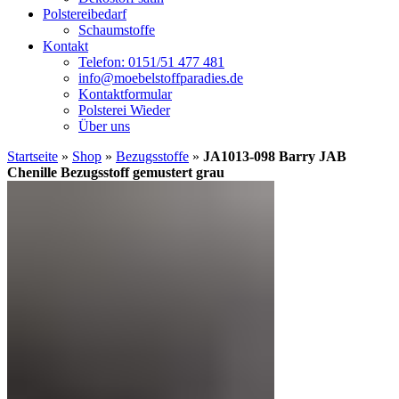
Polstereibedarf
Schaumstoffe
Kontakt
Telefon: 0151/51 477 481
info@moebelstoffparadies.de
Kontaktformular
Polsterei Wieder
Über uns
Startseite
»
Shop
»
Bezugsstoffe
»
JA1013-098 Barry JAB
Chenille Bezugsstoff gemustert grau