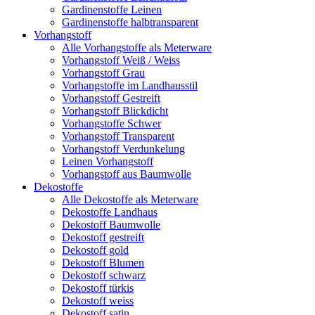
Gardinenstoffe Leinen
Gardinenstoffe halbtransparent
Vorhangstoff
Alle Vorhangstoffe als Meterware
Vorhangstoff Weiß / Weiss
Vorhangstoff Grau
Vorhangstoffe im Landhausstil
Vorhangstoff Gestreift
Vorhangstoff Blickdicht
Vorhangstoffe Schwer
Vorhangstoff Transparent
Vorhangstoff Verdunkelung
Leinen Vorhangstoff
Vorhangstoff aus Baumwolle
Dekostoffe
Alle Dekostoffe als Meterware
Dekostoffe Landhaus
Dekostoff Baumwolle
Dekostoff gestreift
Dekostoff gold
Dekostoff Blumen
Dekostoff schwarz
Dekostoff türkis
Dekostoff weiss
Dekostoff satin