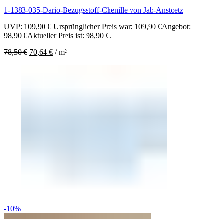
1-1383-035-Dario-Bezugsstoff-Chenille von Jab-Anstoetz
UVP:
109,90
€
Ursprünglicher Preis war: 109,90 €
Angebot:
98,90
€
Aktueller Preis ist: 98,90 €.
78,50
€
70,64
€
/
m²
-10%