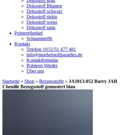
Dekostoff gold
Dekostoff Blumen
Dekostoff schwarz
Dekostoff türkis
Dekostoff weiss
Dekostoff satin
Polstereibedarf
Schaumstoffe
Kontakt
Telefon: 0151/51 477 481
info@moebelstoffparadies.de
Kontaktformular
Polsterei Wieder
Über uns
Startseite
»
Shop
»
Bezugsstoffe
»
JA1013-052 Barry JAB
Chenille Bezugsstoff gemustert blau