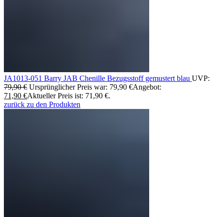
JA1013-051 Barry JAB Chenille Bezugsstoff gemustert blau
UVP:
79,90
€
Ursprünglicher Preis war: 79,90 €
Angebot:
71,90
€
Aktueller Preis ist: 71,90 €.
zurück zu den Produkten