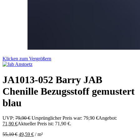
Klicken zum Vergrößern
JA1013-052 Barry JAB
Chenille Bezugsstoff gemustert
blau
UVP:
79,90
€
Ursprünglicher Preis war: 79,90 €
Angebot:
71,90
€
Aktueller Preis ist: 71,90 €.
55,10
€
49,59
€
/
m²