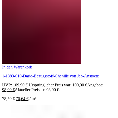
In den Warenkorb
1-1383-010-Dario-Bezugsstoff-Chenille von Jab-Anstoetz
UVP:
109,90
€
Ursprünglicher Preis war: 109,90 €
Angebot:
98,90
€
Aktueller Preis ist: 98,90 €.
78,50
€
70,64
€
/
m²