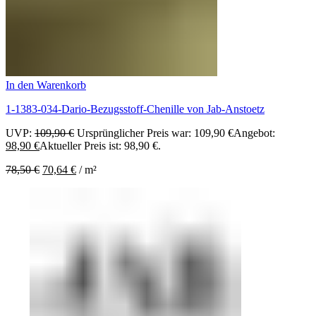
In den Warenkorb
1-1383-034-Dario-Bezugsstoff-Chenille von Jab-Anstoetz
UVP:
109,90
€
Ursprünglicher Preis war: 109,90 €
Angebot:
98,90
€
Aktueller Preis ist: 98,90 €.
78,50
€
70,64
€
/
m²