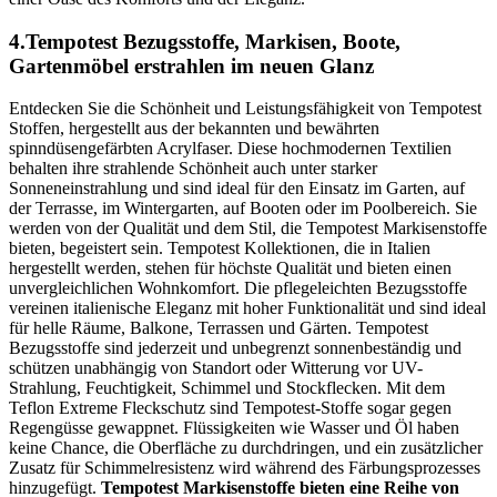
4.Tempotest Bezugsstoffe, Markisen, Boote,
Gartenmöbel erstrahlen im neuen Glanz
Entdecken Sie die Schönheit und Leistungsfähigkeit von Tempotest
Stoffen, hergestellt aus der bekannten und bewährten
spinndüsengefärbten Acrylfaser. Diese hochmodernen Textilien
behalten ihre strahlende Schönheit auch unter starker
Sonneneinstrahlung und sind ideal für den Einsatz im Garten, auf
der Terrasse, im Wintergarten, auf Booten oder im Poolbereich. Sie
werden von der Qualität und dem Stil, die Tempotest Markisenstoffe
bieten, begeistert sein. Tempotest Kollektionen, die in Italien
hergestellt werden, stehen für höchste Qualität und bieten einen
unvergleichlichen Wohnkomfort. Die pflegeleichten Bezugsstoffe
vereinen italienische Eleganz mit hoher Funktionalität und sind ideal
für helle Räume, Balkone, Terrassen und Gärten. Tempotest
Bezugsstoffe sind jederzeit und unbegrenzt sonnenbeständig und
schützen unabhängig von Standort oder Witterung vor UV-
Strahlung, Feuchtigkeit, Schimmel und Stockflecken. Mit dem
Teflon Extreme Fleckschutz sind Tempotest-Stoffe sogar gegen
Regengüsse gewappnet. Flüssigkeiten wie Wasser und Öl haben
keine Chance, die Oberfläche zu durchdringen, und ein zusätzlicher
Zusatz für Schimmelresistenz wird während des Färbungsprozesses
hinzugefügt.
Tempotest Markisenstoffe bieten eine Reihe von