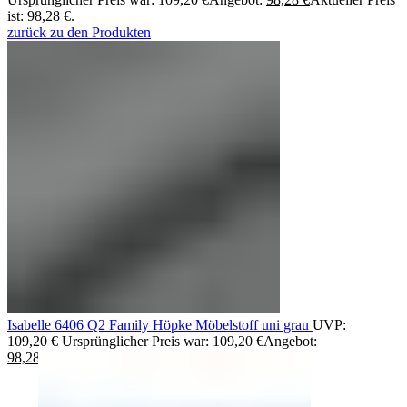
ist: 98,28 €.
zurück zu den Produkten
Isabelle 6406 Q2 Family Höpke Möbelstoff uni grau
UVP:
109,20
€
Ursprünglicher Preis war: 109,20 €
Angebot:
98,28
€
Aktueller Preis ist: 98,28 €.