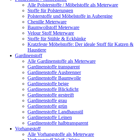
Alle Polsterstoffe / Möbelstoffe als Meterware
Stoffe für Polsterungen
Polsterstoffe und Möbelstoffe in Aubergine
Chenille Meterware
Baumwollstoff Meterware
Velour Stoff Meterware
Stoffe für Stühle & Eckbänke
Kratzfeste Möbelstoffe: Der ideale Stoff für Katzen &
Haustiere
Gardinenstoff
Alle Gardinenstoffe als Meterware
Gardinenstoffe transparent
Gardinenstoffe Ausbrenner
Gardinenstoffe Baumwolle
Gardinenstoffe beige
Gardinenstoffe Blickdicht
Gardinenstoffe gestreift
Gardinenstoffe grau
Gardinenstoffe grün
Gardinenstoffe Landhausstil
Gardinenstoffe Leinen
Gardinenstoffe halbtransparent
Vorhangstoff
Alle Vorhangstoffe als Meterware
Vorhangstoff Weiß / Weiss