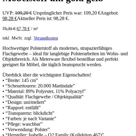
UVP:
109,20
€
Ursprünglicher Preis war: 109,20 €
Angebot:
98,28
€
Aktueller Preis ist: 98,28 €.
75,31
€
67,78
€
/
m²
inkl. MwSt.
zzgl.
Versandkosten
Hochwertiger Polsterstoff als modernes, strapazierfähiges
Flachgewebe – ideal für langlebige Polsterarbeiten im Wohn- und
Objektbereich. Als Meterware flexibel bestellbar und perfekt
geeignet für Möbel, die täglich beansprucht werden.
Überblick über die wichtigsten Eigenschaften!
• “Breite: 145 cm”
• “Scheuertouren: 20.000 Martindale”
• “Material: 89% Polyester, 11% Polyacryl”
• “Qualität: Flachgewebe / Objektqualität”
• “Design: uni/meliert”
• “Rapport: entfällt”
• “Transparenz: blickdicht”
• “Farben: je nach Variante”
• “Pflege: waschbar”
• “Verwendung: Polster”
• “Hersteller: Isabelle – Q2 Family (Kollektion 467)”