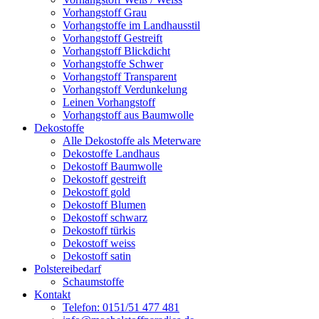
Vorhangstoff Grau
Vorhangstoffe im Landhausstil
Vorhangstoff Gestreift
Vorhangstoff Blickdicht
Vorhangstoffe Schwer
Vorhangstoff Transparent
Vorhangstoff Verdunkelung
Leinen Vorhangstoff
Vorhangstoff aus Baumwolle
Dekostoffe
Alle Dekostoffe als Meterware
Dekostoffe Landhaus
Dekostoff Baumwolle
Dekostoff gestreift
Dekostoff gold
Dekostoff Blumen
Dekostoff schwarz
Dekostoff türkis
Dekostoff weiss
Dekostoff satin
Polstereibedarf
Schaumstoffe
Kontakt
Telefon: 0151/51 477 481