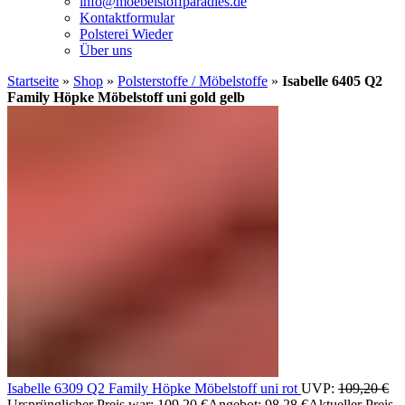
info@moebelstoffparadies.de
Kontaktformular
Polsterei Wieder
Über uns
Startseite
»
Shop
»
Polsterstoffe / Möbelstoffe
»
Isabelle 6405 Q2
Family Höpke Möbelstoff uni gold gelb
Isabelle 6309 Q2 Family Höpke Möbelstoff uni rot
UVP:
109,20
€
Ursprünglicher Preis war: 109,20 €
Angebot:
98,28
€
Aktueller Preis