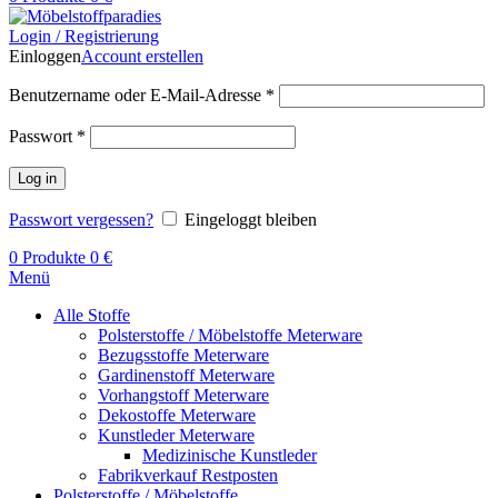
Login / Registrierung
Einloggen
Account erstellen
Benutzername oder E-Mail-Adresse
*
Passwort
*
Log in
Passwort vergessen?
Eingeloggt bleiben
0
Produkte
0
€
Menü
Alle Stoffe
Polsterstoffe / Möbelstoffe Meterware
Bezugsstoffe Meterware
Gardinenstoff Meterware
Vorhangstoff Meterware
Dekostoffe Meterware
Kunstleder Meterware
Medizinische Kunstleder
Fabrikverkauf Restposten
Polsterstoffe / Möbelstoffe