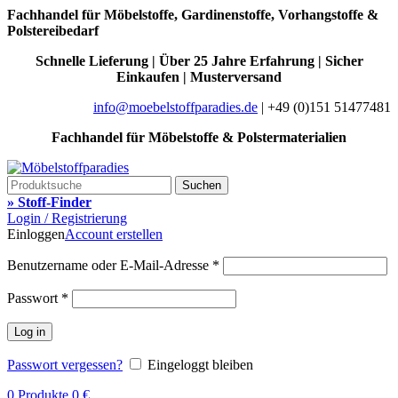
Fachhandel für Möbelstoffe, Gardinenstoffe, Vorhangstoffe &
Polstereibedarf
Schnelle Lieferung | Über 25 Jahre Erfahrung | Sicher
Einkaufen | Musterversand
info@moebelstoffparadies.de
| +49 (0)151 51477481
Fachhandel für Möbelstoffe & Polstermaterialien
Suchen
» Stoff-Finder
Login / Registrierung
Einloggen
Account erstellen
Benutzername oder E-Mail-Adresse
*
Passwort
*
Log in
Passwort vergessen?
Eingeloggt bleiben
0
Produkte
0
€