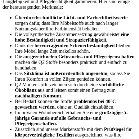
Langlebigkeit und Pflegeleichtigkeit garantieren. Hier sind einige
der herausragenden Merkmale:
Überdurchschnittliche Licht- und Farbechtheitswerte
sorgen dafür, dass Ihre Möbelstoffe auch nach langer
Nutzungsdauer ihre Farbintensität behalten.
Die vollsynthetische Zusammensetzung gewährleistet
eine
hohe Beständigkeit und Strapazierfähigkeit.
Dank der
hervorragenden Scheuerbeständigkeit
bleiben
Ihre Möbel lange Zeit makellos schön.
Die
ausgezeichneten Gebrauchs- und Pflegeeigenschaften
machen die Q2 Stoffe besonders praktisch und einfach zu
handhaben.
Das
Sitzklima ist außerordentlich angenehm
, sodass Sie
Ihren Komfort in vollen Zügen genießen können.
Q2 Markenstoffe zeichnen sich durch eine
vorbildliche
Ökobilanz
aus und leisten somit einen Beitrag zum
nachhaltigen Konsum
.
Bei Bedarf können die Stoffe
problemlos bei 40°C
gewaschen werden
, ohne an Qualität einzubüßen.
Im privaten Wohnbereich erhalten Sie eine
großzügige 5-
jährige Garantie auf alle Gebrauchs- und
Pflegeeigenschaften.
Zusätzlich sind unsere Markenstoffe mit dem
Prüfsiegel
für
körperverträgliche Textilien
ausgezeichnet, was ihre