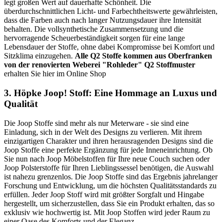
legt großen Wert auf dauerhafte Schönheit. Die
überdurchschnittlichen Licht- und Farbechtheitswerte gewährleisten,
dass die Farben auch nach langer Nutzungsdauer ihre Intensität
behalten. Die vollsynthetische Zusammensetzung und die
hervorragende Scheuerbeständigkeit sorgen für eine lange
Lebensdauer der Stoffe, ohne dabei Kompromisse bei Komfort und
Sitzklima einzugehen.
Alle Q2 Stoffe kommen aus Oberfranken
von der renovierten Weberei "Rohleder"
Q2 Stoffmuster
erhalten Sie hier im Online Shop
3. Höpke Joop! Stoff: Eine Hommage an Luxus und
Qualität
Die Joop Stoffe sind mehr als nur Meterware - sie sind eine
Einladung, sich in der Welt des Designs zu verlieren. Mit ihrem
einzigartigen Charakter und ihren herausragenden Designs sind die
Joop Stoffe eine perfekte Ergänzung für jede Inneneinrichtung. Ob
Sie nun nach Joop Möbelstoffen für Ihre neue Couch suchen oder
Joop Polsterstoffe für Ihren Lieblingssessel benötigen, die Auswahl
ist nahezu grenzenlos. Die Joop Stoffe sind das Ergebnis jahrelanger
Forschung und Entwicklung, um die höchsten Qualitätsstandards zu
erfüllen. Jeder Joop Stoff wird mit größter Sorgfalt und Hingabe
hergestellt, um sicherzustellen, dass Sie ein Produkt erhalten, das so
exklusiv wie hochwertig ist. Mit Joop Stoffen wird jeder Raum zu
einer Oase des Komforts und der Eleganz.