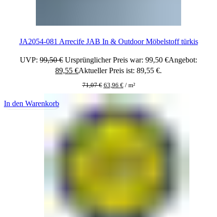
JA2054-081 Arrecife JAB In & Outdoor Möbelstoff türkis
UVP:
99,50
€
Ursprünglicher Preis war: 99,50 €
Angebot:
89,55
€
Aktueller Preis ist: 89,55 €.
71,07
€
63,96
€
/
m²
In den Warenkorb