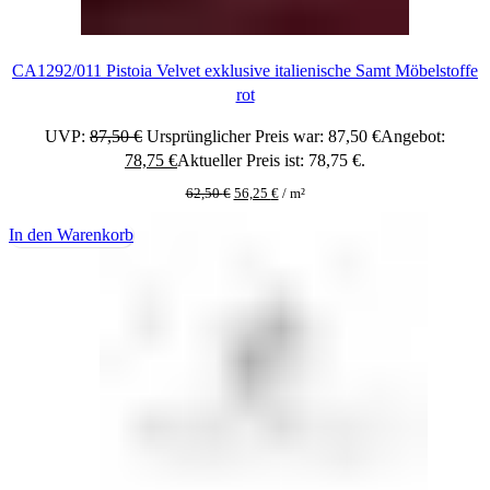
CA1292/011 Pistoia Velvet exklusive italienische Samt Möbelstoffe
rot
UVP:
87,50
€
Ursprünglicher Preis war: 87,50 €
Angebot:
78,75
€
Aktueller Preis ist: 78,75 €.
62,50
€
56,25
€
/
m²
In den Warenkorb