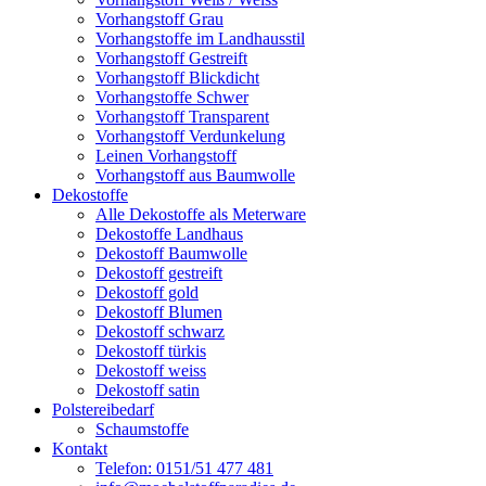
Vorhangstoff Grau
Vorhangstoffe im Landhausstil
Vorhangstoff Gestreift
Vorhangstoff Blickdicht
Vorhangstoffe Schwer
Vorhangstoff Transparent
Vorhangstoff Verdunkelung
Leinen Vorhangstoff
Vorhangstoff aus Baumwolle
Dekostoffe
Alle Dekostoffe als Meterware
Dekostoffe Landhaus
Dekostoff Baumwolle
Dekostoff gestreift
Dekostoff gold
Dekostoff Blumen
Dekostoff schwarz
Dekostoff türkis
Dekostoff weiss
Dekostoff satin
Polstereibedarf
Schaumstoffe
Kontakt
Telefon: 0151/51 477 481