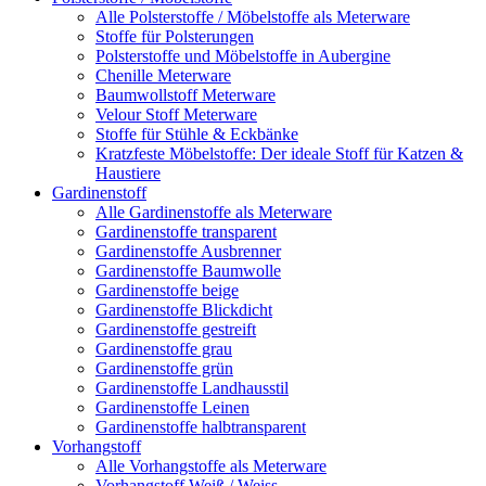
Alle Polsterstoffe / Möbelstoffe als Meterware
Stoffe für Polsterungen
Polsterstoffe und Möbelstoffe in Aubergine
Chenille Meterware
Baumwollstoff Meterware
Velour Stoff Meterware
Stoffe für Stühle & Eckbänke
Kratzfeste Möbelstoffe: Der ideale Stoff für Katzen &
Haustiere
Gardinenstoff
Alle Gardinenstoffe als Meterware
Gardinenstoffe transparent
Gardinenstoffe Ausbrenner
Gardinenstoffe Baumwolle
Gardinenstoffe beige
Gardinenstoffe Blickdicht
Gardinenstoffe gestreift
Gardinenstoffe grau
Gardinenstoffe grün
Gardinenstoffe Landhausstil
Gardinenstoffe Leinen
Gardinenstoffe halbtransparent
Vorhangstoff
Alle Vorhangstoffe als Meterware
Vorhangstoff Weiß / Weiss