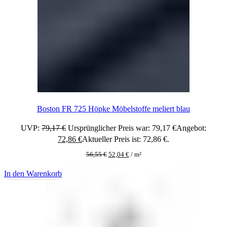
Boston FR 725 Höpke Möbelstoffe meliert blau
UVP:
79,17
€
Ursprünglicher Preis war: 79,17 €
Angebot:
72,86
€
Aktueller Preis ist: 72,86 €.
56,55
€
52,04
€
/
m²
In den Warenkorb