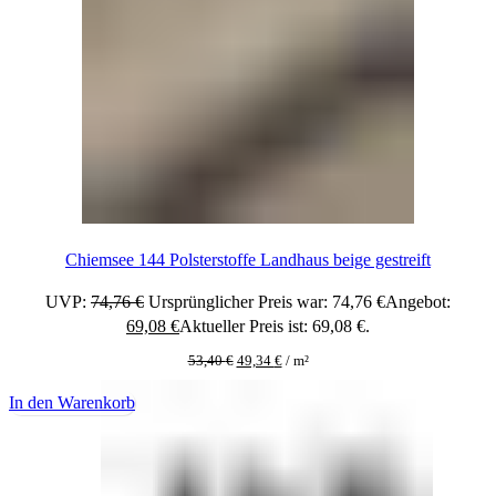
Chiemsee 144 Polsterstoffe Landhaus beige gestreift
UVP:
74,76
€
Ursprünglicher Preis war: 74,76 €
Angebot:
69,08
€
Aktueller Preis ist: 69,08 €.
53,40
€
49,34
€
/
m²
In den Warenkorb