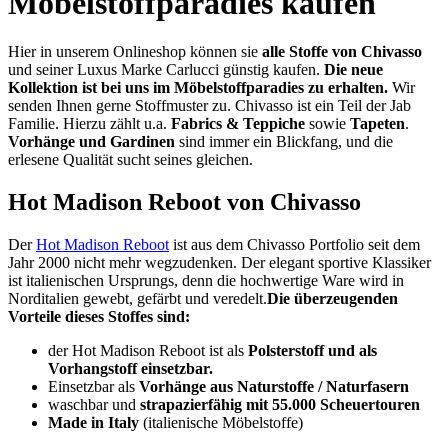
Möbelstoffparadies kaufen
Hier in unserem Onlineshop können sie
alle Stoffe von Chivasso
und seiner Luxus Marke Carlucci günstig kaufen.
Die neue
Kollektion ist bei uns im Möbelstoffparadies zu erhalten.
Wir
senden Ihnen gerne Stoffmuster zu.
Chivasso ist ein Teil der Jab
Familie. Hierzu zählt u.a.
Fabrics & Teppiche
sowie
Tapeten
.
Vorhänge und Gardinen
sind immer ein Blickfang, und die
erlesene Qualität sucht seines gleichen.
Hot Madison Reboot von Chivasso
Der
Hot Madison Reboot
ist aus dem Chivasso Portfolio seit dem
Jahr 2000 nicht mehr wegzudenken. Der elegant sportive Klassiker
ist italienischen Ursprungs, denn die hochwertige Ware wird in
Norditalien gewebt, gefärbt und veredelt.
Die überzeugenden
Vorteile dieses Stoffes sind:
der Hot Madison Reboot ist als
Polsterstoff und als
Vorhangstoff einsetzbar.
Einsetzbar als
Vorhänge aus Naturstoffe / Naturfasern
waschbar und
strapazierfähig mit 55.000 Scheuertouren
Made in Italy
(italienische Möbelstoffe)