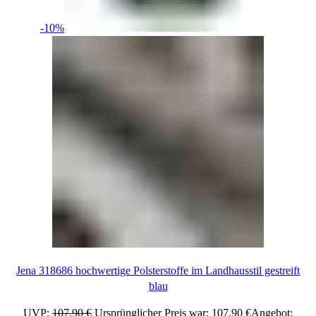
-10%
Jena 318686 hochwertige Polsterstoffe im Landhausstil gestreift
blau
UVP:
107,90
€
Ursprünglicher Preis war: 107,90 €
Angebot: