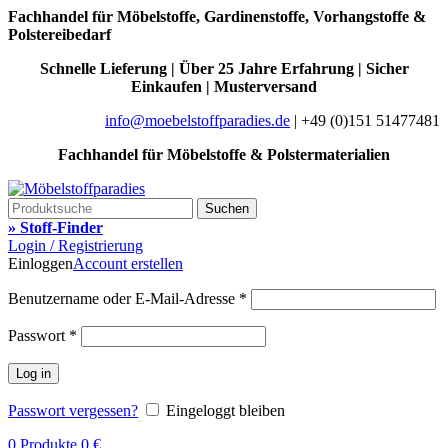
Fachhandel für Möbelstoffe, Gardinenstoffe, Vorhangstoffe &
Polstereibedarf
Schnelle Lieferung | Über 25 Jahre Erfahrung | Sicher
Einkaufen | Musterversand
info@moebelstoffparadies.de
| +49 (0)151 51477481
Fachhandel für Möbelstoffe & Polstermaterialien
Suchen
» Stoff-Finder
Login / Registrierung
Einloggen
Account erstellen
Benutzername oder E-Mail-Adresse
*
Passwort
*
Log in
Passwort vergessen?
Eingeloggt bleiben
0
Produkte
0
€