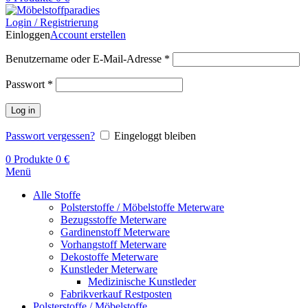
Login / Registrierung
Einloggen
Account erstellen
Benutzername oder E-Mail-Adresse
*
Passwort
*
Log in
Passwort vergessen?
Eingeloggt bleiben
0
Produkte
0
€
Menü
Alle Stoffe
Polsterstoffe / Möbelstoffe Meterware
Bezugsstoffe Meterware
Gardinenstoff Meterware
Vorhangstoff Meterware
Dekostoffe Meterware
Kunstleder Meterware
Medizinische Kunstleder
Fabrikverkauf Restposten
Polsterstoffe / Möbelstoffe