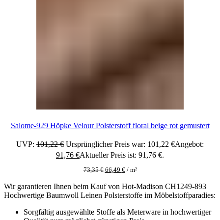
Salome-929 Höpke Velour Polsterstoff floral beige rot gemustert
UVP:
101,22
€
Ursprünglicher Preis war: 101,22 €
Angebot:
91,76
€
Aktueller Preis ist: 91,76 €.
73,35
€
66,49
€
/
m²
Wir garantieren Ihnen beim Kauf von Hot-Madison CH1249-893
Hochwertige Baumwoll Leinen Polsterstoffe im Möbelstoffparadies:
Sorgfältig ausgewählte Stoffe als Meterware in hochwertiger