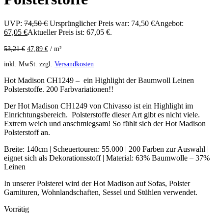
UVP:
74,50
€
Ursprünglicher Preis war: 74,50 €
Angebot:
67,05
€
Aktueller Preis ist: 67,05 €.
53,21
€
47,89
€
/
m²
inkl. MwSt.
zzgl.
Versandkosten
Hot Madison CH1249 – ein Highlight der Baumwoll Leinen
Polsterstoffe. 200 Farbvariationen!!
Der Hot Madison CH1249 von Chivasso ist ein Highlight im
Einrichtungsbereich. Polsterstoffe dieser Art gibt es nicht viele.
Extrem weich und anschmiegsam! So fühlt sich der Hot Madison
Polsterstoff an.
Breite: 140cm | Scheuertouren: 55.000 | 200 Farben zur Auswahl |
eignet sich als Dekorationsstoff | Material: 63% Baumwolle – 37%
Leinen
In unserer Polsterei wird der Hot Madison auf Sofas, Polster
Garnituren, Wohnlandschaften, Sessel und Stühlen verwendet.
Vorrätig