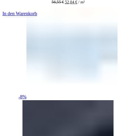
56,55
€
52,04
€
/
m²
In den Warenkorb
-8%