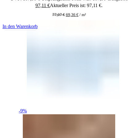
97,11
€
Aktueller Preis ist: 97,11 €.
77,07
€
69,36
€
/
m²
In den Warenkorb
-9%