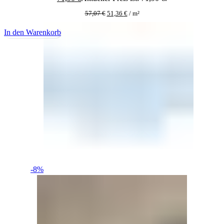
57,07
€
51,36
€
/
m²
In den Warenkorb
-8%