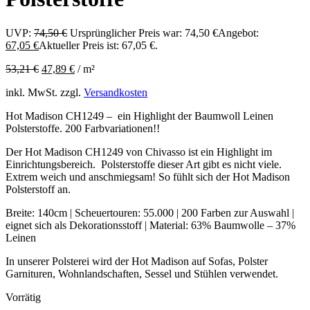
UVP:
74,50
€
Ursprünglicher Preis war: 74,50 €
Angebot:
67,05
€
Aktueller Preis ist: 67,05 €.
53,21
€
47,89
€
/
m²
inkl. MwSt.
zzgl.
Versandkosten
Hot Madison CH1249 – ein Highlight der Baumwoll Leinen
Polsterstoffe. 200 Farbvariationen!!
Der Hot Madison CH1249 von Chivasso ist ein Highlight im
Einrichtungsbereich. Polsterstoffe dieser Art gibt es nicht viele.
Extrem weich und anschmiegsam! So fühlt sich der Hot Madison
Polsterstoff an.
Breite: 140cm | Scheuertouren: 55.000 | 200 Farben zur Auswahl |
eignet sich als Dekorationsstoff | Material: 63% Baumwolle – 37%
Leinen
In unserer Polsterei wird der Hot Madison auf Sofas, Polster
Garnituren, Wohnlandschaften, Sessel und Stühlen verwendet.
Vorrätig