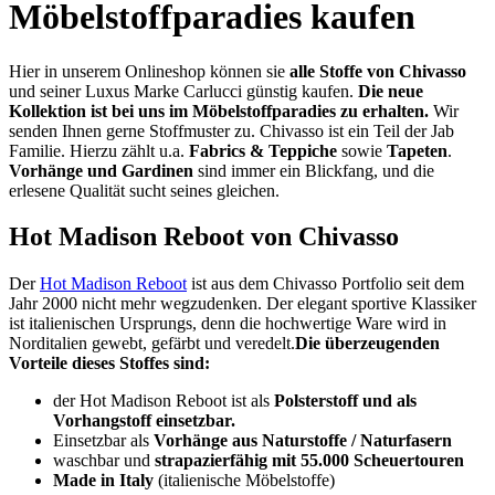
Möbelstoffparadies kaufen
Hier in unserem Onlineshop können sie
alle Stoffe von Chivasso
und seiner Luxus Marke Carlucci günstig kaufen.
Die neue
Kollektion ist bei uns im Möbelstoffparadies zu erhalten.
Wir
senden Ihnen gerne Stoffmuster zu.
Chivasso ist ein Teil der Jab
Familie. Hierzu zählt u.a.
Fabrics & Teppiche
sowie
Tapeten
.
Vorhänge und Gardinen
sind immer ein Blickfang, und die
erlesene Qualität sucht seines gleichen.
Hot Madison Reboot von Chivasso
Der
Hot Madison Reboot
ist aus dem Chivasso Portfolio seit dem
Jahr 2000 nicht mehr wegzudenken. Der elegant sportive Klassiker
ist italienischen Ursprungs, denn die hochwertige Ware wird in
Norditalien gewebt, gefärbt und veredelt.
Die überzeugenden
Vorteile dieses Stoffes sind:
der Hot Madison Reboot ist als
Polsterstoff und als
Vorhangstoff einsetzbar.
Einsetzbar als
Vorhänge aus Naturstoffe / Naturfasern
waschbar und
strapazierfähig mit 55.000 Scheuertouren
Made in Italy
(italienische Möbelstoffe)