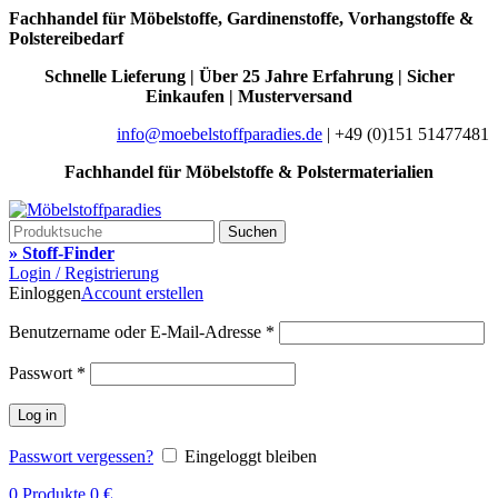
Fachhandel für Möbelstoffe, Gardinenstoffe, Vorhangstoffe &
Polstereibedarf
Schnelle Lieferung | Über 25 Jahre Erfahrung | Sicher
Einkaufen | Musterversand
info@moebelstoffparadies.de
| +49 (0)151 51477481
Fachhandel für Möbelstoffe & Polstermaterialien
Suchen
» Stoff-Finder
Login / Registrierung
Einloggen
Account erstellen
Benutzername oder E-Mail-Adresse
*
Passwort
*
Log in
Passwort vergessen?
Eingeloggt bleiben
0
Produkte
0
€