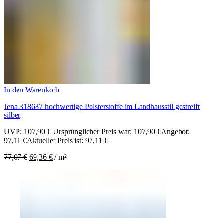
In den Warenkorb
Jena 318687 hochwertige Polsterstoffe im Landhausstil gestreift
silber
UVP:
107,90
€
Ursprünglicher Preis war: 107,90 €
Angebot:
97,11
€
Aktueller Preis ist: 97,11 €.
77,07
€
69,36
€
/
m²