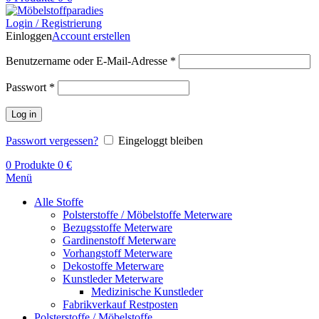
Login / Registrierung
Einloggen
Account erstellen
Benutzername oder E-Mail-Adresse
*
Passwort
*
Log in
Passwort vergessen?
Eingeloggt bleiben
0
Produkte
0
€
Menü
Alle Stoffe
Polsterstoffe / Möbelstoffe Meterware
Bezugsstoffe Meterware
Gardinenstoff Meterware
Vorhangstoff Meterware
Dekostoffe Meterware
Kunstleder Meterware
Medizinische Kunstleder
Fabrikverkauf Restposten
Polsterstoffe / Möbelstoffe