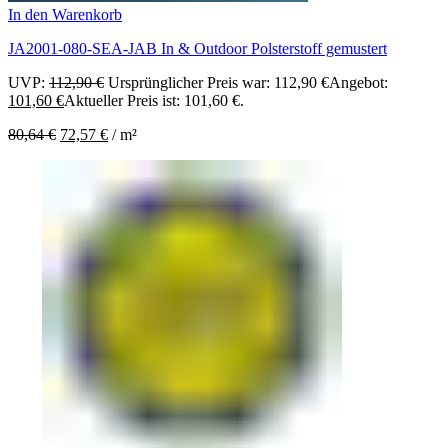
In den Warenkorb
JA2001-080-SEA-JAB In & Outdoor Polsterstoff gemustert
UVP:
112,90
€
Ursprünglicher Preis war: 112,90 €
Angebot:
101,60
€
Aktueller Preis ist: 101,60 €.
80,64
€
72,57
€
/
m²