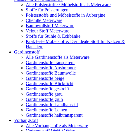
Alle Polsterstoffe / Möbelstoffe als Meterware
Stoffe für Polsterungen
Polsterstoffe und Möbelstoffe in Aubergine
Chenille Meterware
Baumwollstoff Meterware
Velour Stoff Meterware
Stoffe für Stühle & Eckbänke
Kratzfeste Möbelstoffe: Der ideale Stoff für Katzen &
Haustiere
Gardinenstoff
Alle Gardinenstoffe als Meterware
Gardinenstoffe transparent
Gardinenstoffe Ausbrenner
Gardinenstoffe Baumwolle
Gardinenstoffe beige
Gardinenstoffe Blickdicht
Gardinenstoffe gestreift
Gardinenstoffe grau
Gardinenstoffe grün
Gardinenstoffe Landhausstil
Gardinenstoffe Leinen
Gardinenstoffe halbtransparent
Vorhangstoff
Alle Vorhangstoffe als Meterware
Vorhangstoff Weiß / Weiss