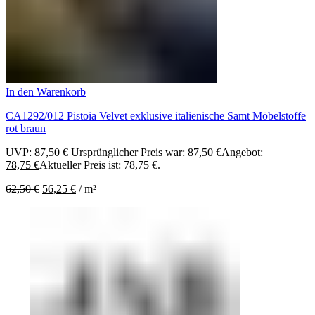
In den Warenkorb
CA1292/012 Pistoia Velvet exklusive italienische Samt Möbelstoffe
rot braun
UVP:
87,50
€
Ursprünglicher Preis war: 87,50 €
Angebot:
78,75
€
Aktueller Preis ist: 78,75 €.
62,50
€
56,25
€
/
m²