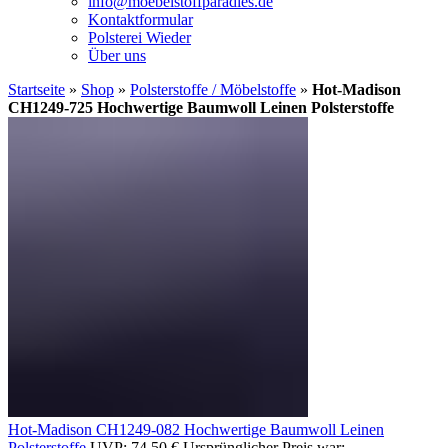
info@moebelstoffparadies.de
Kontaktformular
Polsterei Wieder
Über uns
Startseite
»
Shop
»
Polsterstoffe / Möbelstoffe
»
Hot-Madison
CH1249-725 Hochwertige Baumwoll Leinen Polsterstoffe
Hot-Madison CH1249-082 Hochwertige Baumwoll Leinen
Polsterstoffe
UVP:
74,50
€
Ursprünglicher Preis war: