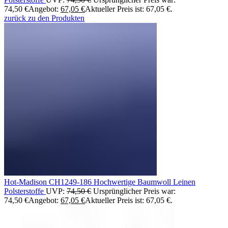
74,50 €
Angebot:
67,05
€
Aktueller Preis ist: 67,05 €.
zurück zu den Produkten
Hot-Madison CH1249-186 Hochwertige Baumwoll Leinen
Polsterstoffe
UVP:
74,50
€
Ursprünglicher Preis war:
74,50 €
Angebot:
67,05
€
Aktueller Preis ist: 67,05 €.