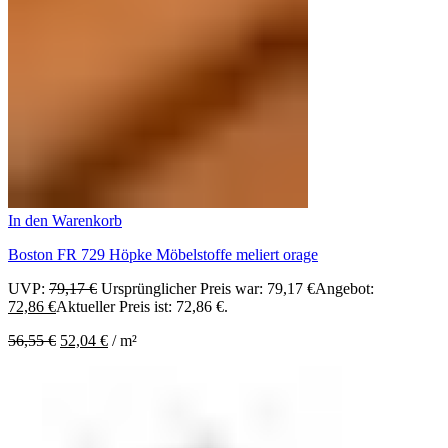
In den Warenkorb
Boston FR 729 Höpke Möbelstoffe meliert orage
UVP:
79,17
€
Ursprünglicher Preis war: 79,17 €
Angebot:
72,86
€
Aktueller Preis ist: 72,86 €.
56,55
€
52,04
€
/
m²