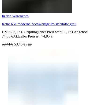
In den Warenkorb
Retro 651 moderne hochwertige Polsterstoffe grau
UVP:
83,17
€
Ursprünglicher Preis war: 83,17 €
Angebot:
74,85
€
Aktueller Preis ist: 74,85 €.
59,41
€
53,46
€
/
m²