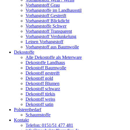
Vorhangstoff Grau
Vorhangstoffe im Landhausstil
Vorhangstoff Gestreift
Vorhangstoff Blickdicht
Vorhangstoffe Schwer
Vorhangstoff Transparent
Vorhangstoff Verdunkelung
Leinen Vorhangstoff
Vorhangstoff aus Baumwolle
Dekostoffe
Alle Dekostoffe als Meterware
Dekostoffe Landhaus
Dekostoff Baumwolle
Dekostoff gestreift
Dekostoff gold
Dekostoff Blumen
Dekostoff schwarz
Dekostoff türkis
Dekostoff weiss
Dekostoff satin
Polstereibedarf
Schaumstoffe
Kontakt
Telefon: 0151/51 477 481