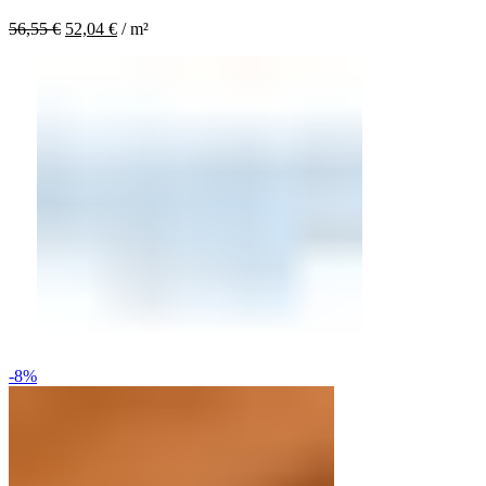
56,55
€
52,04
€
/
m²
-8%