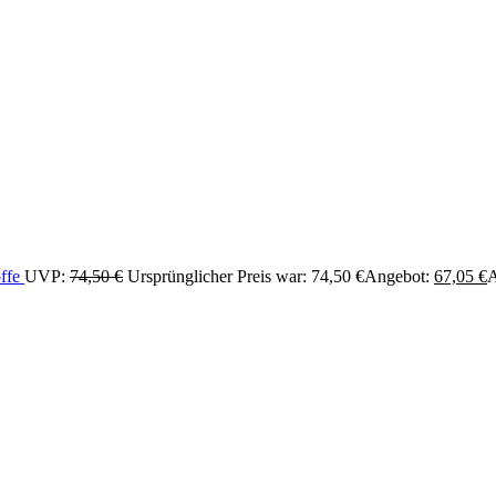
offe
UVP:
74,50
€
Ursprünglicher Preis war: 74,50 €
Angebot:
67,05
€
A