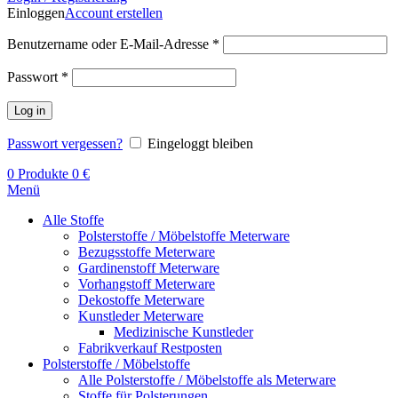
Einloggen
Account erstellen
Benutzername oder E-Mail-Adresse
*
Passwort
*
Log in
Passwort vergessen?
Eingeloggt bleiben
0
Produkte
0
€
Menü
Alle Stoffe
Polsterstoffe / Möbelstoffe Meterware
Bezugsstoffe Meterware
Gardinenstoff Meterware
Vorhangstoff Meterware
Dekostoffe Meterware
Kunstleder Meterware
Medizinische Kunstleder
Fabrikverkauf Restposten
Polsterstoffe / Möbelstoffe
Alle Polsterstoffe / Möbelstoffe als Meterware
Stoffe für Polsterungen