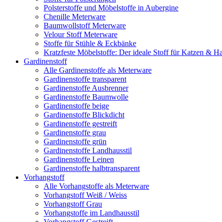
Polsterstoffe und Möbelstoffe in Aubergine
Chenille Meterware
Baumwollstoff Meterware
Velour Stoff Meterware
Stoffe für Stühle & Eckbänke
Kratzfeste Möbelstoffe: Der ideale Stoff für Katzen & Ha
Gardinenstoff
Alle Gardinenstoffe als Meterware
Gardinenstoffe transparent
Gardinenstoffe Ausbrenner
Gardinenstoffe Baumwolle
Gardinenstoffe beige
Gardinenstoffe Blickdicht
Gardinenstoffe gestreift
Gardinenstoffe grau
Gardinenstoffe grün
Gardinenstoffe Landhausstil
Gardinenstoffe Leinen
Gardinenstoffe halbtransparent
Vorhangstoff
Alle Vorhangstoffe als Meterware
Vorhangstoff Weiß / Weiss
Vorhangstoff Grau
Vorhangstoffe im Landhausstil
Vorhangstoff Gestreift