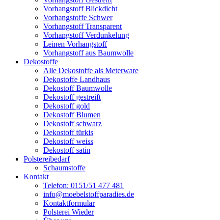
Vorhangstoff Blickdicht
Vorhangstoffe Schwer
Vorhangstoff Transparent
Vorhangstoff Verdunkelung
Leinen Vorhangstoff
Vorhangstoff aus Baumwolle
Dekostoffe
Alle Dekostoffe als Meterware
Dekostoffe Landhaus
Dekostoff Baumwolle
Dekostoff gestreift
Dekostoff gold
Dekostoff Blumen
Dekostoff schwarz
Dekostoff türkis
Dekostoff weiss
Dekostoff satin
Polstereibedarf
Schaumstoffe
Kontakt
Telefon: 0151/51 477 481
info@moebelstoffparadies.de
Kontaktformular
Polsterei Wieder