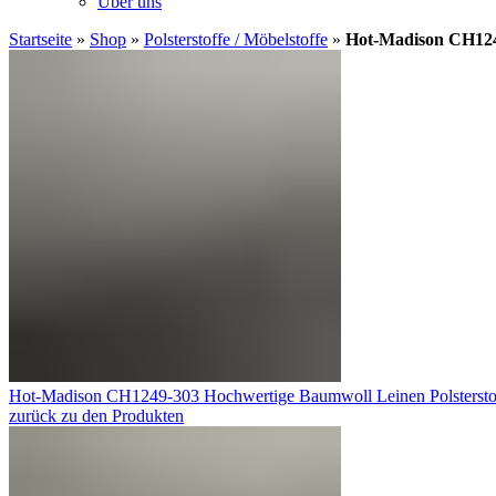
Über uns
Startseite
»
Shop
»
Polsterstoffe / Möbelstoffe
»
Hot-Madison CH1249
Hot-Madison CH1249-303 Hochwertige Baumwoll Leinen Polsterst
zurück zu den Produkten