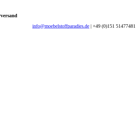
rversand
info@moebelstoffparadies.de
| +49 (0)151 51477481