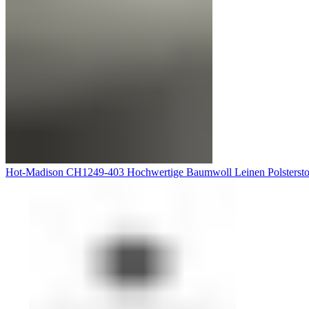
Hot-Madison CH1249-403 Hochwertige Baumwoll Leinen Polsterst