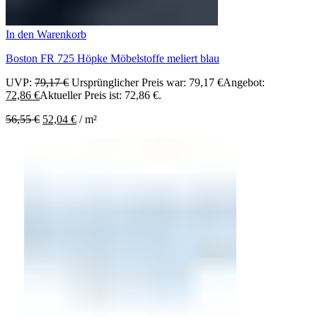
In den Warenkorb
Boston FR 725 Höpke Möbelstoffe meliert blau
UVP:
79,17
€
Ursprünglicher Preis war: 79,17 €
Angebot:
72,86
€
Aktueller Preis ist: 72,86 €.
56,55
€
52,04
€
/
m²