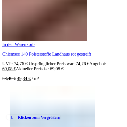
In den Warenkorb
Chiemsee 140 Polsterstoffe Landhaus rot gestreift
UVP:
74,76
€
Ursprünglicher Preis war: 74,76 €
Angebot:
69,08
€
Aktueller Preis ist: 69,08 €.
53,40
€
49,34
€
/
m²
Klicken zum Vergrößern