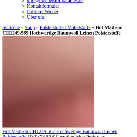
info@moebelstoffparadies.de
Kontaktformular
Polsterei Wieder
Über uns
Startseite
»
Shop
»
Polsterstoffe / Möbelstoffe
»
Hot-Madison
CH1249-569 Hochwertige Baumwoll Leinen Polsterstoffe
Hot-Madison CH1249-567 Hochwertige Baumwoll Leinen
Polsterstoffe
UVP:
74,50
€
Ursprünglicher Preis war: