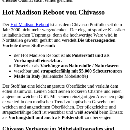
erlesene Qualität sucht seines gleichen.
Hot Madison Reboot von Chivasso
Der
Hot Madison Reboot
ist aus dem Chivasso Portfolio seit dem
Jahr 2000 nicht mehr wegzudenken. Der elegant sportive Klassiker
ist italienischen Ursprungs, denn die hochwertige Ware wird in
Norditalien gewebt, gefärbt und veredelt.
Die überzeugenden
Vorteile dieses Stoffes sind:
der Hot Madison Reboot ist als
Polsterstoff und als
Vorhangstoff einsetzbar.
Einsetzbar als
Vorhänge aus Naturstoffe / Naturfasern
waschbar und
strapazierfähig mit 55.000 Scheuertouren
Made in Italy
(italienische Möbelstoffe)
Der Stoff hat eine leicht angeraute Oberfläche und verleiht dem
edlen Baumwoll-Leinen-Stoff seinen lockeren Charme und einen
angenehm weichen Griff. Mit seinem einzigartigen Aussehen prägt
er weiterhin den modischen Trend zu haptischen Geweben mit
weichen und angenehmen Oberflächen. Der pflegeleichte und
strapazierfähige Stoff ist waschbar und weiß
sowohl
beim Einsatz
als
Vorhangstoff und auch als Polsterstoff
zu überzeugen.
Chivasso Vorhänge im Möbelstoffparadies sind