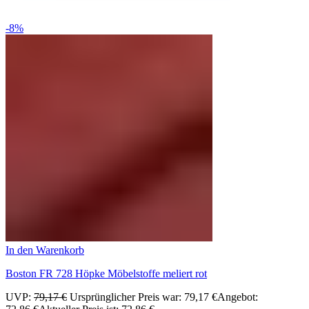
-8%
In den Warenkorb
Boston FR 728 Höpke Möbelstoffe meliert rot
UVP:
79,17
€
Ursprünglicher Preis war: 79,17 €
Angebot: