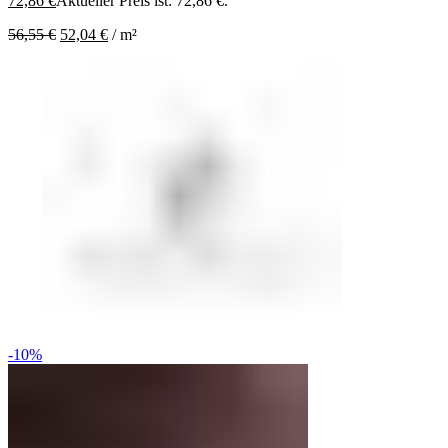
72,86
€
Aktueller Preis ist: 72,86 €.
56,55
€
52,04
€
/
m²
-10%