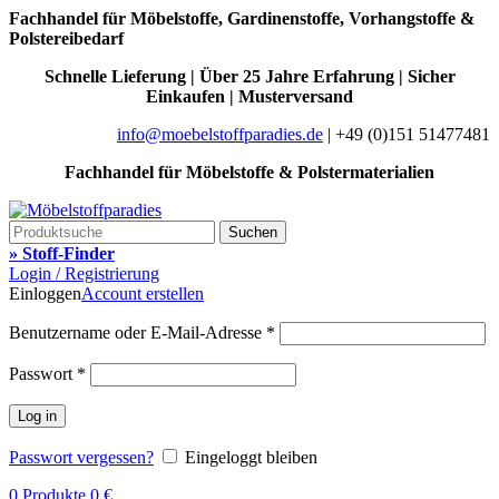
Fachhandel für Möbelstoffe, Gardinenstoffe, Vorhangstoffe &
Polstereibedarf
Schnelle Lieferung | Über 25 Jahre Erfahrung | Sicher
Einkaufen | Musterversand
info@moebelstoffparadies.de
| +49 (0)151 51477481
Fachhandel für Möbelstoffe & Polstermaterialien
Suchen
» Stoff-Finder
Login / Registrierung
Einloggen
Account erstellen
Benutzername oder E-Mail-Adresse
*
Passwort
*
Log in
Passwort vergessen?
Eingeloggt bleiben
0
Produkte
0
€