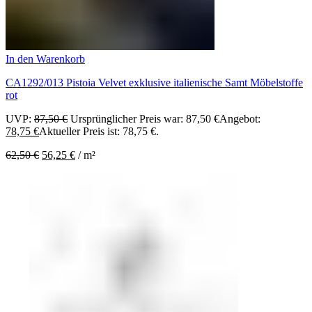
In den Warenkorb
CA1292/013 Pistoia Velvet exklusive italienische Samt Möbelstoffe
rot
UVP:
87,50
€
Ursprünglicher Preis war: 87,50 €
Angebot:
78,75
€
Aktueller Preis ist: 78,75 €.
62,50
€
56,25
€
/
m²