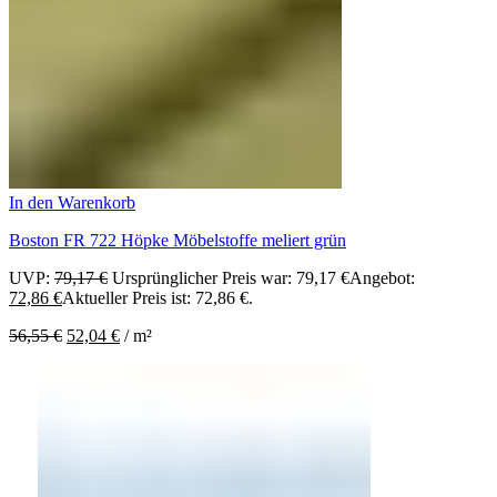
In den Warenkorb
Boston FR 722 Höpke Möbelstoffe meliert grün
UVP:
79,17
€
Ursprünglicher Preis war: 79,17 €
Angebot:
72,86
€
Aktueller Preis ist: 72,86 €.
56,55
€
52,04
€
/
m²