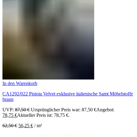
In den Warenkorb
CA1292/022 Pistoia Velvet exklusive italienische Samt Möbelstoffe
braun
UVP:
87,50
€
Ursprünglicher Preis war: 87,50 €
Angebot:
78,75
€
Aktueller Preis ist: 78,75 €.
62,50
€
56,25
€
/
m²