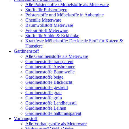
Alle Polsterstoffe / Möbelstoffe als Meterware
Stoffe für Polsterungen
Polsterstoffe und Möbelstoffe in Aubergine
Chenille Meterware
Baumwollstoff Meterware
Velour Stoff Meterware
Stoffe für Stühle & Eckbänke
Kratzfeste Möbelstoffe: Der ideale Stoff für Katzen &
Haustiere
Gardinenstoff
Alle Gardinenstoffe als Meterware
Gardinenstoffe transparent
Gardinenstoffe Ausbrenner
Gardinenstoffe Baumwolle
Gardinenstoffe beige
Gardinenstoffe Blickdicht
Gardinenstoffe gestreift
Gardinenstoffe grau
Gardinenstoffe grün
Gardinenstoffe Landhausstil
Gardinenstoffe Leinen
Gardinenstoffe halbtransparent
Vorhangstoff
Alle Vorhangstoffe als Meterware
Vorhangstoff Weiß / Weiss