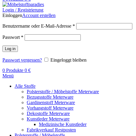
Login / Registrierung
Einloggen
Account erstellen
Benutzername oder E-Mail-Adresse
*
Passwort
*
Log in
Passwort vergessen?
Eingeloggt bleiben
0
Produkte
0
€
Menü
Alle Stoffe
Polsterstoffe / Möbelstoffe Meterware
Bezugsstoffe Meterware
Gardinenstoff Meterware
Vorhangstoff Meterware
Dekostoffe Meterware
Kunstleder Meterware
Medizinische Kunstleder
Fabrikverkauf Restposten
Polsterstoffe / Möbelstoffe