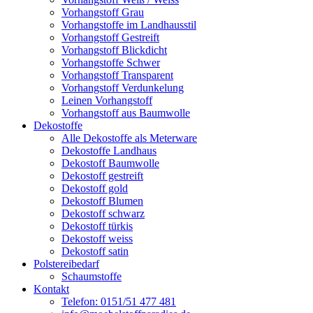
Vorhangstoff Grau
Vorhangstoffe im Landhausstil
Vorhangstoff Gestreift
Vorhangstoff Blickdicht
Vorhangstoffe Schwer
Vorhangstoff Transparent
Vorhangstoff Verdunkelung
Leinen Vorhangstoff
Vorhangstoff aus Baumwolle
Dekostoffe
Alle Dekostoffe als Meterware
Dekostoffe Landhaus
Dekostoff Baumwolle
Dekostoff gestreift
Dekostoff gold
Dekostoff Blumen
Dekostoff schwarz
Dekostoff türkis
Dekostoff weiss
Dekostoff satin
Polstereibedarf
Schaumstoffe
Kontakt
Telefon: 0151/51 477 481