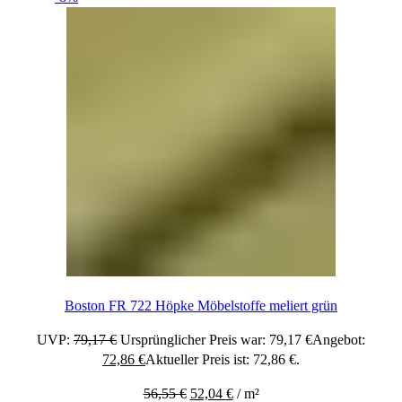
Boston FR 722 Höpke Möbelstoffe meliert grün
UVP:
79,17
€
Ursprünglicher Preis war: 79,17 €
Angebot:
72,86
€
Aktueller Preis ist: 72,86 €.
56,55
€
52,04
€
/
m²