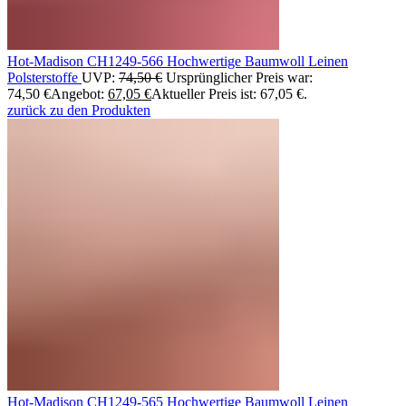
Hot-Madison CH1249-566 Hochwertige Baumwoll Leinen
Polsterstoffe
UVP:
74,50
€
Ursprünglicher Preis war:
74,50 €
Angebot:
67,05
€
Aktueller Preis ist: 67,05 €.
zurück zu den Produkten
Hot-Madison CH1249-565 Hochwertige Baumwoll Leinen