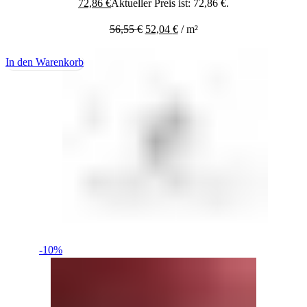
72,86
€
Aktueller Preis ist: 72,86 €.
56,55
€
52,04
€
/
m²
In den Warenkorb
-10%