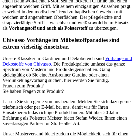
edlen Baumwoll-Leinen-Stoff seinen lockeren Charme und einen
angenehm weichen Griff. Mit seinem einzigartigen Aussehen prägt
er weiterhin den modischen Trend zu haptischen Geweben mit
weichen und angenehmen Oberflächen. Der pflegeleichte und
strapazierfähige Stoff ist waschbar und weiß
sowohl
beim Einsatz
als
Vorhangstoff und auch als Polsterstoff
zu überzeugen.
Chivasso Vorhänge im Möbelstoffparadies sind
extrem vielseitig einsetzbar.
Unsere Klassiker im Gardinen und Dekobereich sind
Vorhänge und
Dekostoffe von Chivasso.
Die Produktpalette umfasst das ganze
Spectrum von Mustern und Produkteigenschaften. Gang
gleichgültig ob Sie eine Ausbrenner Gardine oder einen
Verdunkelungsvorhang suchen, hier werden Sie fündig.
Fragen zum Produkt?
Sie haben Fragen zum Produkt?
Lassen Sie sich gerne von uns beraten. Melden Sie sich dazu gerne
telefonisch oder per E-Mail bei uns, damit wir für Ihren
Einsatzbereich das richtige Produkt finden. Mit über 20 Jahre
Erfahrung als Polsterer Meister, bietet Stefan Wieder, Ihnen einen
zuverlässigen Partner für Stoffe aller Art.
Unser Musterversand bietet zudem die Möglichkeit, sich für einen