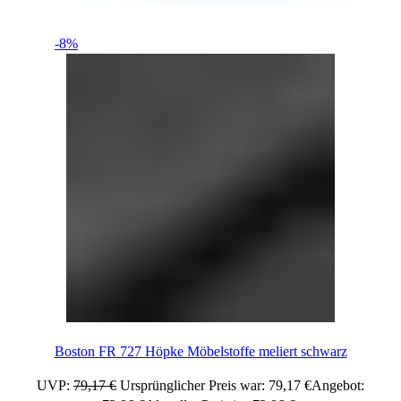
-8%
Boston FR 727 Höpke Möbelstoffe meliert schwarz
UVP:
79,17
€
Ursprünglicher Preis war: 79,17 €
Angebot: