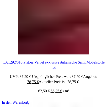
CA1292/010 Pistoia Velvet exklusive italienische Samt Möbelstoffe
rot
UVP:
87,50
€
Ursprünglicher Preis war: 87,50 €
Angebot:
78,75
€
Aktueller Preis ist: 78,75 €.
62,50
€
56,25
€
/
m²
In den Warenkorb