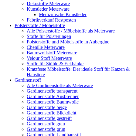
Dekostoffe Meterware
Kunstleder Meterware
Medizinische Kunstleder
Fabrikverkauf Restposten
Polsterstoffe / Möbelstoffe
Alle Polsterstoffe / Möbelstoffe als Meterware
Stoffe für Polsterungen
Polsterstoffe und Möbelstoffe in Aubergine
Chenille Meterware
Baumwollstoff Meterware
Velour Stoff Meterware
Stoffe für Stühle & Eckbänke
Kratzfeste Möbelstoffe: Der ideale Stoff für Katzen &
Haustiere
Gardinenstoff
Alle Gardinenstoffe als Meterware
Gardinenstoffe transparent
Gardinenstoffe Ausbrenner
Gardinenstoffe Baumwolle
Gardinenstoffe beige
Gardinenstoffe Blickdicht
Gardinenstoffe gestreift
Gardinenstoffe grau
Gardinenstoffe grün
Gardinenstoffe Landhausstil