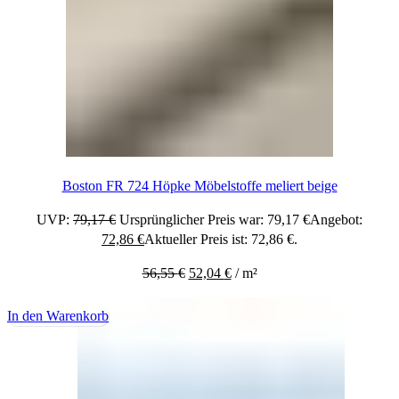
Boston FR 724 Höpke Möbelstoffe meliert beige
UVP:
79,17
€
Ursprünglicher Preis war: 79,17 €
Angebot:
72,86
€
Aktueller Preis ist: 72,86 €.
56,55
€
52,04
€
/
m²
In den Warenkorb