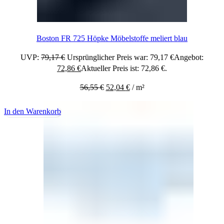
Boston FR 725 Höpke Möbelstoffe meliert blau
UVP:
79,17
€
Ursprünglicher Preis war: 79,17 €
Angebot:
72,86
€
Aktueller Preis ist: 72,86 €.
56,55
€
52,04
€
/
m²
In den Warenkorb