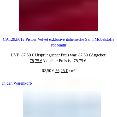
CA1292/012 Pistoia Velvet exklusive italienische Samt Möbelstoffe
rot braun
UVP:
87,50
€
Ursprünglicher Preis war: 87,50 €
Angebot:
78,75
€
Aktueller Preis ist: 78,75 €.
62,50
€
56,25
€
/
m²
In den Warenkorb