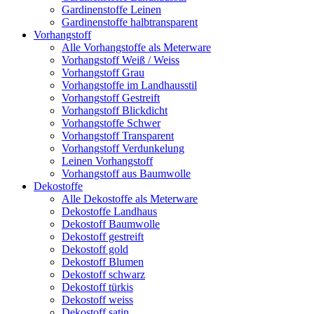
Gardinenstoffe Leinen
Gardinenstoffe halbtransparent
Vorhangstoff
Alle Vorhangstoffe als Meterware
Vorhangstoff Weiß / Weiss
Vorhangstoff Grau
Vorhangstoffe im Landhausstil
Vorhangstoff Gestreift
Vorhangstoff Blickdicht
Vorhangstoffe Schwer
Vorhangstoff Transparent
Vorhangstoff Verdunkelung
Leinen Vorhangstoff
Vorhangstoff aus Baumwolle
Dekostoffe
Alle Dekostoffe als Meterware
Dekostoffe Landhaus
Dekostoff Baumwolle
Dekostoff gestreift
Dekostoff gold
Dekostoff Blumen
Dekostoff schwarz
Dekostoff türkis
Dekostoff weiss
Dekostoff satin