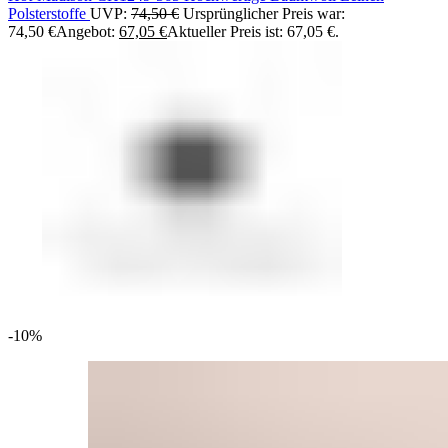
Polsterstoffe
UVP:
74,50
€
Ursprünglicher Preis war:
74,50 €
Angebot:
67,05
€
Aktueller Preis ist: 67,05 €.
-10%