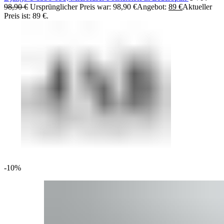
98,90
€
Ursprünglicher Preis war: 98,90 €
Angebot:
89
€
Aktueller
Preis ist: 89 €.
-10%