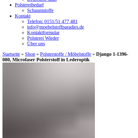
Polstereibedarf
Schaumstoffe
Kontakt
Telefon: 0151/51 477 481
info@moebelstoffparadies.de
Kontaktformular
Polsterei Wieder
Über uns
Startseite
»
Shop
»
Polsterstoffe / Möbelstoffe
»
Django 1-1396-
080, Microfaser Polsterstoff in Lederoptik