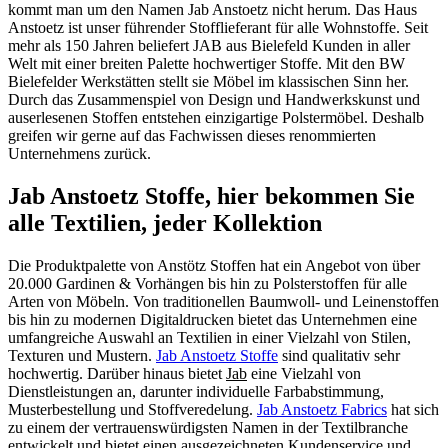
kommt man um den Namen Jab Anstoetz nicht herum. Das Haus
Anstoetz ist unser führender Stofflieferant für alle Wohnstoffe. Seit
mehr als 150 Jahren beliefert JAB aus Bielefeld Kunden in aller
Welt mit einer breiten Palette hochwertiger Stoffe. Mit den BW
Bielefelder Werkstätten stellt sie Möbel im klassischen Sinn her.
Durch das Zusammenspiel von Design und Handwerkskunst und
auserlesenen Stoffen entstehen einzigartige Polstermöbel. Deshalb
greifen wir gerne auf das Fachwissen dieses renommierten
Unternehmens zurück.
Jab Anstoetz Stoffe, hier bekommen Sie
alle Textilien, jeder Kollektion
Die Produktpalette von Anstötz Stoffen hat ein Angebot von über
20.000 Gardinen & Vorhängen bis hin zu Polsterstoffen für alle
Arten von Möbeln. Von traditionellen Baumwoll- und Leinenstoffen
bis hin zu modernen Digitaldrucken bietet das Unternehmen eine
umfangreiche Auswahl an Textilien in einer Vielzahl von Stilen,
Texturen und Mustern.
Jab Anstoetz Stoffe
sind qualitativ sehr
hochwertig. Darüber hinaus bietet
Jab
eine Vielzahl von
Dienstleistungen an, darunter individuelle Farbabstimmung,
Musterbestellung und Stoffveredelung.
Jab Anstoetz Fabrics
hat sich
zu einem der vertrauenswürdigsten Namen in der Textilbranche
entwickelt und bietet einen ausgezeichneten Kundenservice und