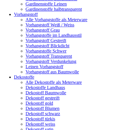
Gardinenstoffe Leinen
Gardinenstoffe halbtransparent
Vorhangstoff
Alle Vorhangstoffe als Meterware
Vorhangstoff Weiß / Weiss
Vorhangstoff Grau
Vorhangstoffe im Landhausstil
Vorhangstoff Gestreift
Vorhangstoff Blickdicht
Vorhangstoffe Schwer
Vorhangstoff Transparent
Vorhangstoff Verdunkelung
Leinen Vorhangstoff
Vorhangstoff aus Baumwolle
Dekostoffe
Alle Dekostoffe als Meterware
Dekostoffe Landhaus
Dekostoff Baumwolle
Dekostoff gestreift
Dekostoff gold
Dekostoff Blumen
Dekostoff schwarz
Dekostoff türkis
Dekostoff weiss
Dekostoff satin