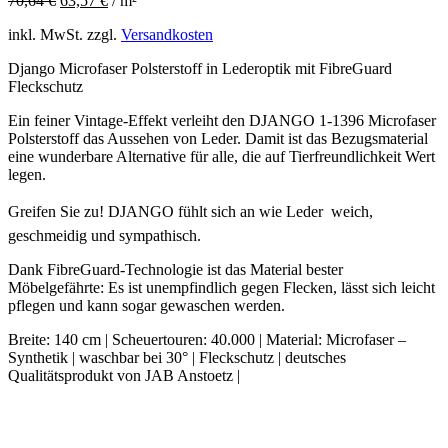
70,64
€
63,57
€
/
m²
inkl. MwSt.
zzgl.
Versandkosten
Django Microfaser Polsterstoff in Lederoptik mit FibreGuard
Fleckschutz
Ein feiner Vintage-Effekt verleiht den DJANGO 1-1396 Microfaser
Polsterstoff das Aussehen von Leder. Damit ist das Bezugsmaterial
eine wunderbare Alternative für alle, die auf Tierfreundlichkeit Wert
legen.
Greifen Sie zu! DJANGO fühlt sich an wie Leder  weich,
geschmeidig und sympathisch.
Dank FibreGuard-Technologie ist das Material bester
Möbelgefährte: Es ist unempfindlich gegen Flecken, lässt sich leicht
pflegen und kann sogar gewaschen werden.
Breite: 140 cm | Scheuertouren: 40.000 | Material: Microfaser –
Synthetik | waschbar bei 30° | Fleckschutz | deutsches
Qualitätsprodukt von JAB Anstoetz |