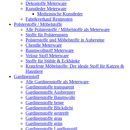
Dekostoffe Meterware
Kunstleder Meterware
Medizinische Kunstleder
Fabrikverkauf Restposten
Polsterstoffe / Möbelstoffe
Alle Polsterstoffe / Möbelstoffe als Meterware
Stoffe für Polsterungen
Polsterstoffe und Möbelstoffe in Aubergine
Chenille Meterware
Baumwollstoff Meterware
Velour Stoff Meterware
Stoffe für Stühle & Eckbänke
Kratzfeste Möbelstoffe: Der ideale Stoff für Katzen &
Haustiere
Gardinenstoff
Alle Gardinenstoffe als Meterware
Gardinenstoffe transparent
Gardinenstoffe Ausbrenner
Gardinenstoffe Baumwolle
Gardinenstoffe beige
Gardinenstoffe Blickdicht
Gardinenstoffe gestreift
Gardinenstoffe grau
Gardinenstoffe grün
Gardinenstoffe Landhausstil