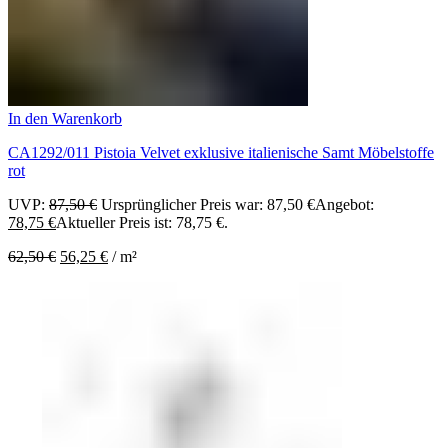
In den Warenkorb
CA1292/011 Pistoia Velvet exklusive italienische Samt Möbelstoffe
rot
UVP:
87,50
€
Ursprünglicher Preis war: 87,50 €
Angebot:
78,75
€
Aktueller Preis ist: 78,75 €.
62,50
€
56,25
€
/
m²