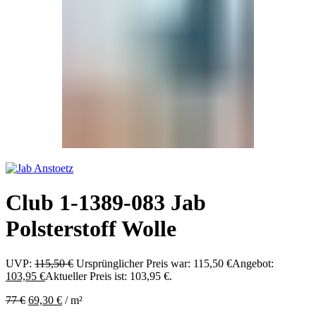
Club 1-1389-083 Jab
Polsterstoff Wolle
UVP:
115,50
€
Ursprünglicher Preis war: 115,50 €
Angebot:
103,95
€
Aktueller Preis ist: 103,95 €.
77
€
69,30
€
/
m²