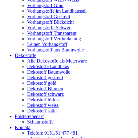
Vorhangstoff Grau
Vorhangstoffe im Landhausstil
Vorhangstoff Gestreift
Vorhangstoff Blickdicht
Vorhangstoffe Schwer
Vorhangstoff Transparent
Vorhangstoff Verdunkelung
Leinen Vorhangstoff
Vorhangstoff aus Baumwolle
Dekostoffe
Alle Dekostoffe als Meterware
Dekostoffe Landhaus
Dekostoff Baumwolle
Dekostoff gestreift
Dekostoff gold
Dekostoff Blumen
Dekostoff schwarz
Dekostoff türkis
Dekostoff weiss
Dekostoff satin
Polstereibedarf
Schaumstoffe
Kontakt
Telefon: 0151/51 477 481