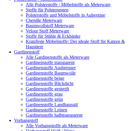
Alle Polsterstoffe / Möbelstoffe als Meterware
Stoffe für Polsterungen
Polsterstoffe und Möbelstoffe in Aubergine
Chenille Meterware
Baumwollstoff Meterware
Velour Stoff Meterware
Stoffe für Stühle & Eckbänke
Kratzfeste Möbelstoffe: Der ideale Stoff für Katzen &
Haustiere
Gardinenstoff
Alle Gardinenstoffe als Meterware
Gardinenstoffe transparent
Gardinenstoffe Ausbrenner
Gardinenstoffe Baumwolle
Gardinenstoffe beige
Gardinenstoffe Blickdicht
Gardinenstoffe gestreift
Gardinenstoffe grau
Gardinenstoffe grün
Gardinenstoffe Landhausstil
Gardinenstoffe Leinen
Gardinenstoffe halbtransparent
Vorhangstoff
Alle Vorhangstoffe als Meterware
Vorhangstoff Weiß / Weiss