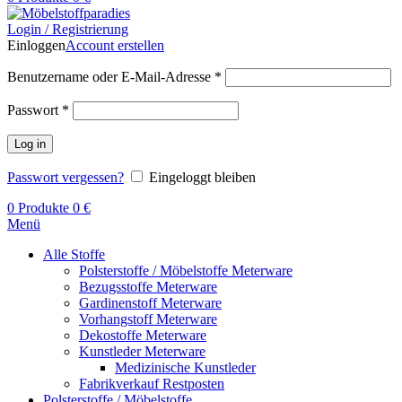
Login / Registrierung
Einloggen
Account erstellen
Benutzername oder E-Mail-Adresse
*
Passwort
*
Log in
Passwort vergessen?
Eingeloggt bleiben
0
Produkte
0
€
Menü
Alle Stoffe
Polsterstoffe / Möbelstoffe Meterware
Bezugsstoffe Meterware
Gardinenstoff Meterware
Vorhangstoff Meterware
Dekostoffe Meterware
Kunstleder Meterware
Medizinische Kunstleder
Fabrikverkauf Restposten
Polsterstoffe / Möbelstoffe