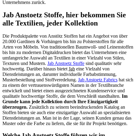
Unternehmens zurück.
Jab Anstoetz Stoffe, hier bekommen Sie
alle Textilien, jeder Kollektion
Die Produktpalette von Anstötz Stoffen hat ein Angebot von über
20.000 Gardinen & Vorhängen bis hin zu Polsterstoffen für alle
Arten von Möbeln. Von traditionellen Baumwoll- und Leinenstoffen
bis hin zu modernen Digitaldrucken bietet das Unternehmen eine
umfangreiche Auswahl an Textilien in einer Vielzahl von Stilen,
Texturen und Mustern.
Jab Anstoetz Stoffe
sind qualitativ sehr
hochwertig. Darüber hinaus bietet
Jab
eine Vielzahl von
Dienstleistungen an, darunter individuelle Farbabstimmung,
Musterbestellung und Stoffveredelung.
Jab Anstoetz Fabrics
hat sich
zu einem der vertrauenswürdigsten Namen in der Textilbranche
entwickelt und bietet einen ausgezeichneten Kundenservice und
qualitativ hochwertige Stoffe, die dem Verschleiß standhalten.
Im
Grunde kann jede Kollektion durch Ihre Einzigartigkeit
überzeugen.
Zusätzlich zu seinem beeindruckenden Katalog an
Stoffen bieten sie auch eine einzigartige Auswahl an spezialisierten
Dienstleistungen an. Man ist in der Lage, seinen Kunden genau das
Muster oder die Farbe zu liefern, die sie für ihr Projekt benötigen.
Welche Jab Anstoetz Stoffe führen wir im