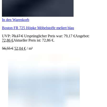
In den Warenkorb
Boston FR 725 Höpke Möbelstoffe meliert blau
UVP:
79,17
€
Ursprünglicher Preis war: 79,17 €
Angebot:
72,86
€
Aktueller Preis ist: 72,86 €.
56,55
€
52,04
€
/
m²