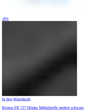
-8%
In den Warenkorb
Boston FR 727 Höpke Möbelstoffe meliert schwarz