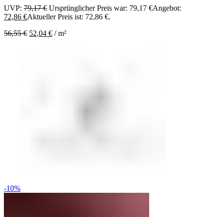
UVP:
79,17
€
Ursprünglicher Preis war: 79,17 €
Angebot:
72,86
€
Aktueller Preis ist: 72,86 €.
56,55
€
52,04
€
/
m²
-10%