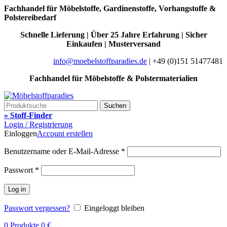
Fachhandel für Möbelstoffe, Gardinenstoffe, Vorhangstoffe &
Polstereibedarf
Schnelle Lieferung | Über 25 Jahre Erfahrung | Sicher
Einkaufen | Musterversand
info@moebelstoffparadies.de
| +49 (0)151 51477481
Fachhandel für Möbelstoffe & Polstermaterialien
Suchen
» Stoff-Finder
Login / Registrierung
Einloggen
Account erstellen
Benutzername oder E-Mail-Adresse
*
Passwort
*
Log in
Passwort vergessen?
Eingeloggt bleiben
0
Produkte
0
€