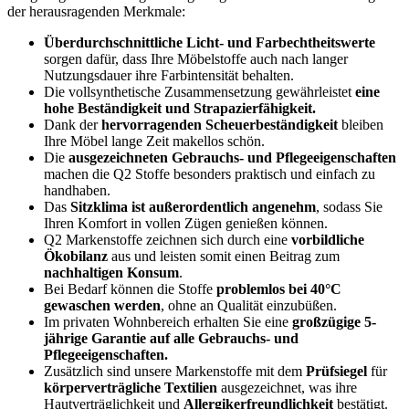
der herausragenden Merkmale:
Überdurchschnittliche Licht- und Farbechtheitswerte
sorgen dafür, dass Ihre Möbelstoffe auch nach langer
Nutzungsdauer ihre Farbintensität behalten.
Die vollsynthetische Zusammensetzung gewährleistet
eine
hohe Beständigkeit und Strapazierfähigkeit.
Dank der
hervorragenden Scheuerbeständigkeit
bleiben
Ihre Möbel lange Zeit makellos schön.
Die
ausgezeichneten Gebrauchs- und Pflegeeigenschaften
machen die Q2 Stoffe besonders praktisch und einfach zu
handhaben.
Das
Sitzklima ist außerordentlich angenehm
, sodass Sie
Ihren Komfort in vollen Zügen genießen können.
Q2 Markenstoffe zeichnen sich durch eine
vorbildliche
Ökobilanz
aus und leisten somit einen Beitrag zum
nachhaltigen Konsum
.
Bei Bedarf können die Stoffe
problemlos bei 40°C
gewaschen werden
, ohne an Qualität einzubüßen.
Im privaten Wohnbereich erhalten Sie eine
großzügige 5-
jährige Garantie auf alle Gebrauchs- und
Pflegeeigenschaften.
Zusätzlich sind unsere Markenstoffe mit dem
Prüfsiegel
für
körperverträgliche Textilien
ausgezeichnet, was ihre
Hautverträglichkeit und
Allergikerfreundlichkeit
bestätigt.