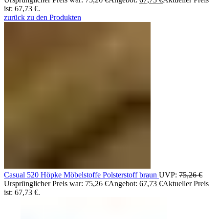
ist: 67,73 €.
zurück zu den Produkten
Casual 520 Höpke Möbelstoffe Polsterstoff braun
UVP:
75,26
€
Ursprünglicher Preis war: 75,26 €
Angebot:
67,73
€
Aktueller Preis
ist: 67,73 €.