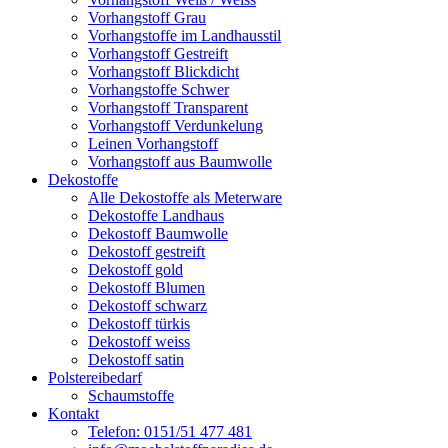
Vorhangstoff Grau
Vorhangstoffe im Landhausstil
Vorhangstoff Gestreift
Vorhangstoff Blickdicht
Vorhangstoffe Schwer
Vorhangstoff Transparent
Vorhangstoff Verdunkelung
Leinen Vorhangstoff
Vorhangstoff aus Baumwolle
Dekostoffe
Alle Dekostoffe als Meterware
Dekostoffe Landhaus
Dekostoff Baumwolle
Dekostoff gestreift
Dekostoff gold
Dekostoff Blumen
Dekostoff schwarz
Dekostoff türkis
Dekostoff weiss
Dekostoff satin
Polstereibedarf
Schaumstoffe
Kontakt
Telefon: 0151/51 477 481