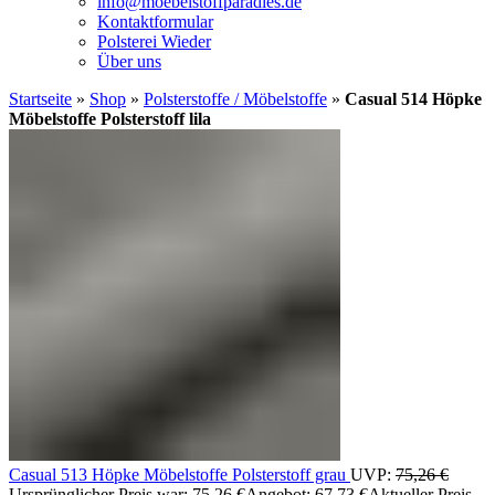
info@moebelstoffparadies.de
Kontaktformular
Polsterei Wieder
Über uns
Startseite
»
Shop
»
Polsterstoffe / Möbelstoffe
»
Casual 514 Höpke
Möbelstoffe Polsterstoff lila
Casual 513 Höpke Möbelstoffe Polsterstoff grau
UVP:
75,26
€
Ursprünglicher Preis war: 75,26 €
Angebot:
67,73
€
Aktueller Preis