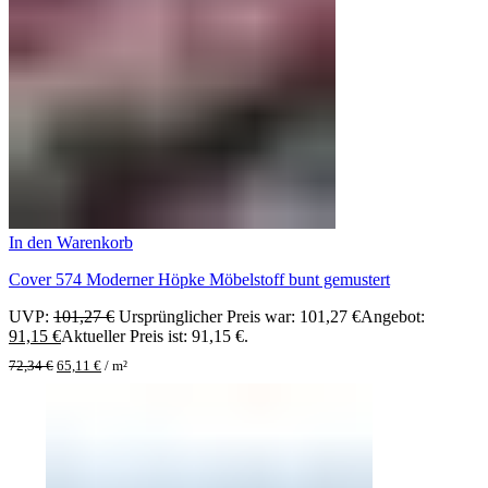
In den Warenkorb
Cover 574 Moderner Höpke Möbelstoff bunt gemustert
UVP:
101,27
€
Ursprünglicher Preis war: 101,27 €
Angebot:
91,15
€
Aktueller Preis ist: 91,15 €.
72,34
€
65,11
€
/
m²