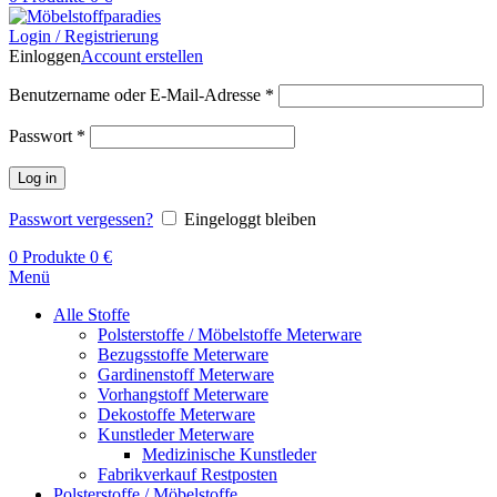
Login / Registrierung
Einloggen
Account erstellen
Benutzername oder E-Mail-Adresse
*
Passwort
*
Log in
Passwort vergessen?
Eingeloggt bleiben
0
Produkte
0
€
Menü
Alle Stoffe
Polsterstoffe / Möbelstoffe Meterware
Bezugsstoffe Meterware
Gardinenstoff Meterware
Vorhangstoff Meterware
Dekostoffe Meterware
Kunstleder Meterware
Medizinische Kunstleder
Fabrikverkauf Restposten
Polsterstoffe / Möbelstoffe