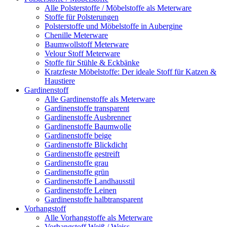
Alle Polsterstoffe / Möbelstoffe als Meterware
Stoffe für Polsterungen
Polsterstoffe und Möbelstoffe in Aubergine
Chenille Meterware
Baumwollstoff Meterware
Velour Stoff Meterware
Stoffe für Stühle & Eckbänke
Kratzfeste Möbelstoffe: Der ideale Stoff für Katzen &
Haustiere
Gardinenstoff
Alle Gardinenstoffe als Meterware
Gardinenstoffe transparent
Gardinenstoffe Ausbrenner
Gardinenstoffe Baumwolle
Gardinenstoffe beige
Gardinenstoffe Blickdicht
Gardinenstoffe gestreift
Gardinenstoffe grau
Gardinenstoffe grün
Gardinenstoffe Landhausstil
Gardinenstoffe Leinen
Gardinenstoffe halbtransparent
Vorhangstoff
Alle Vorhangstoffe als Meterware
Vorhangstoff Weiß / Weiss