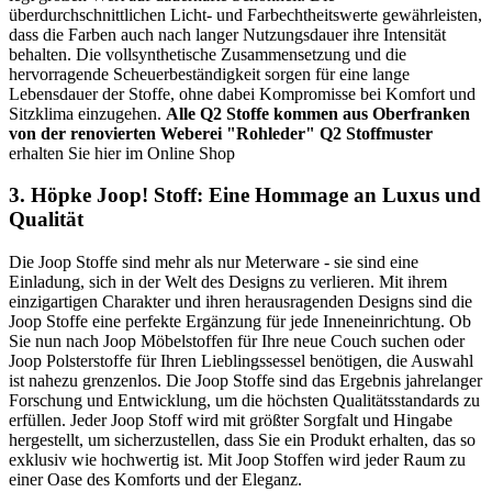
überdurchschnittlichen Licht- und Farbechtheitswerte gewährleisten,
dass die Farben auch nach langer Nutzungsdauer ihre Intensität
behalten. Die vollsynthetische Zusammensetzung und die
hervorragende Scheuerbeständigkeit sorgen für eine lange
Lebensdauer der Stoffe, ohne dabei Kompromisse bei Komfort und
Sitzklima einzugehen.
Alle Q2 Stoffe kommen aus Oberfranken
von der renovierten Weberei "Rohleder"
Q2 Stoffmuster
erhalten Sie hier im Online Shop
3. Höpke Joop! Stoff: Eine Hommage an Luxus und
Qualität
Die Joop Stoffe sind mehr als nur Meterware - sie sind eine
Einladung, sich in der Welt des Designs zu verlieren. Mit ihrem
einzigartigen Charakter und ihren herausragenden Designs sind die
Joop Stoffe eine perfekte Ergänzung für jede Inneneinrichtung. Ob
Sie nun nach Joop Möbelstoffen für Ihre neue Couch suchen oder
Joop Polsterstoffe für Ihren Lieblingssessel benötigen, die Auswahl
ist nahezu grenzenlos. Die Joop Stoffe sind das Ergebnis jahrelanger
Forschung und Entwicklung, um die höchsten Qualitätsstandards zu
erfüllen. Jeder Joop Stoff wird mit größter Sorgfalt und Hingabe
hergestellt, um sicherzustellen, dass Sie ein Produkt erhalten, das so
exklusiv wie hochwertig ist. Mit Joop Stoffen wird jeder Raum zu
einer Oase des Komforts und der Eleganz.