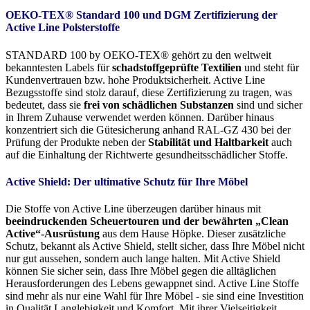
OEKO-TEX® Standard 100 und DGM Zertifizierung der
Active Line Polsterstoffe
STANDARD 100 by OEKO-TEX® gehört zu den weltweit
bekanntesten Labels für
schadstoffgeprüfte Textilien
und steht für
Kundenvertrauen bzw. hohe Produktsicherheit. Active Line
Bezugsstoffe sind stolz darauf, diese Zertifizierung zu tragen, was
bedeutet, dass sie
frei von schädlichen Substanzen
sind und sicher
in Ihrem Zuhause verwendet werden können. Darüber hinaus
konzentriert sich die Gütesicherung anhand RAL-GZ 430 bei der
Prüfung der Produkte neben der
Stabilität und Haltbarkeit
auch
auf die Einhaltung der Richtwerte gesundheitsschädlicher Stoffe.
Active Shield: Der ultimative Schutz für Ihre Möbel
Die Stoffe von Active Line überzeugen darüber hinaus mit
beeindruckenden Scheuertouren und der bewährten „Clean
Active“-Ausrüstung
aus dem Hause Höpke. Dieser zusätzliche
Schutz, bekannt als Active Shield, stellt sicher, dass Ihre Möbel nicht
nur gut aussehen, sondern auch lange halten. Mit Active Shield
können Sie sicher sein, dass Ihre Möbel gegen die alltäglichen
Herausforderungen des Lebens gewappnet sind. Active Line Stoffe
sind mehr als nur eine Wahl für Ihre Möbel - sie sind eine Investition
in Qualität,Langlebigkeit und Komfort. Mit ihrer Vielseitigkeit,