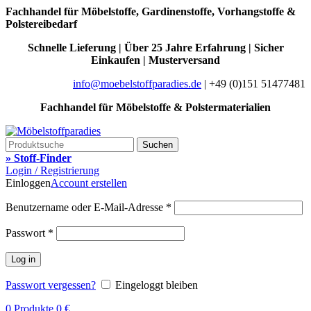
Fachhandel für Möbelstoffe, Gardinenstoffe, Vorhangstoffe &
Polstereibedarf
Schnelle Lieferung | Über 25 Jahre Erfahrung | Sicher
Einkaufen | Musterversand
info@moebelstoffparadies.de
| +49 (0)151 51477481
Fachhandel für Möbelstoffe & Polstermaterialien
Suchen
» Stoff-Finder
Login / Registrierung
Einloggen
Account erstellen
Benutzername oder E-Mail-Adresse
*
Passwort
*
Log in
Passwort vergessen?
Eingeloggt bleiben
0
Produkte
0
€