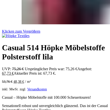
Klicken zum Vergrößern
Casual 514 Höpke Möbelstoffe
Polsterstoff lila
UVP:
75,26
€
Ursprünglicher Preis war: 75,26 €
Angebot:
67,73
€
Aktueller Preis ist: 67,73 €.
53,76
€
48,38
€
/
m²
inkl. MwSt.
zzgl.
Versandkosten
Casual – Höpke Möbelstoffe mit 100.000 Scheuertouren!
Sensationell robust und unvergleichlich glänzend. Das ist der Casual