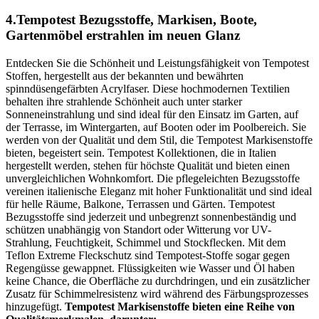
4.Tempotest Bezugsstoffe, Markisen, Boote,
Gartenmöbel erstrahlen im neuen Glanz
Entdecken Sie die Schönheit und Leistungsfähigkeit von Tempotest
Stoffen, hergestellt aus der bekannten und bewährten
spinndüsengefärbten Acrylfaser. Diese hochmodernen Textilien
behalten ihre strahlende Schönheit auch unter starker
Sonneneinstrahlung und sind ideal für den Einsatz im Garten, auf
der Terrasse, im Wintergarten, auf Booten oder im Poolbereich. Sie
werden von der Qualität und dem Stil, die Tempotest Markisenstoffe
bieten, begeistert sein. Tempotest Kollektionen, die in Italien
hergestellt werden, stehen für höchste Qualität und bieten einen
unvergleichlichen Wohnkomfort. Die pflegeleichten Bezugsstoffe
vereinen italienische Eleganz mit hoher Funktionalität und sind ideal
für helle Räume, Balkone, Terrassen und Gärten. Tempotest
Bezugsstoffe sind jederzeit und unbegrenzt sonnenbeständig und
schützen unabhängig von Standort oder Witterung vor UV-
Strahlung, Feuchtigkeit, Schimmel und Stockflecken. Mit dem
Teflon Extreme Fleckschutz sind Tempotest-Stoffe sogar gegen
Regengüsse gewappnet. Flüssigkeiten wie Wasser und Öl haben
keine Chance, die Oberfläche zu durchdringen, und ein zusätzlicher
Zusatz für Schimmelresistenz wird während des Färbungsprozesses
hinzugefügt.
Tempotest Markisenstoffe bieten eine Reihe von