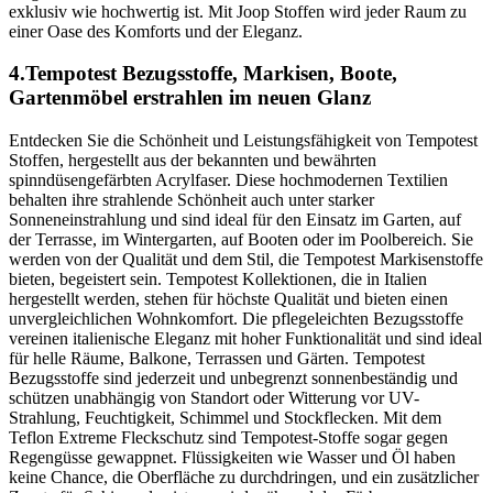
exklusiv wie hochwertig ist. Mit Joop Stoffen wird jeder Raum zu
einer Oase des Komforts und der Eleganz.
4.Tempotest Bezugsstoffe, Markisen, Boote,
Gartenmöbel erstrahlen im neuen Glanz
Entdecken Sie die Schönheit und Leistungsfähigkeit von Tempotest
Stoffen, hergestellt aus der bekannten und bewährten
spinndüsengefärbten Acrylfaser. Diese hochmodernen Textilien
behalten ihre strahlende Schönheit auch unter starker
Sonneneinstrahlung und sind ideal für den Einsatz im Garten, auf
der Terrasse, im Wintergarten, auf Booten oder im Poolbereich. Sie
werden von der Qualität und dem Stil, die Tempotest Markisenstoffe
bieten, begeistert sein. Tempotest Kollektionen, die in Italien
hergestellt werden, stehen für höchste Qualität und bieten einen
unvergleichlichen Wohnkomfort. Die pflegeleichten Bezugsstoffe
vereinen italienische Eleganz mit hoher Funktionalität und sind ideal
für helle Räume, Balkone, Terrassen und Gärten. Tempotest
Bezugsstoffe sind jederzeit und unbegrenzt sonnenbeständig und
schützen unabhängig von Standort oder Witterung vor UV-
Strahlung, Feuchtigkeit, Schimmel und Stockflecken. Mit dem
Teflon Extreme Fleckschutz sind Tempotest-Stoffe sogar gegen
Regengüsse gewappnet. Flüssigkeiten wie Wasser und Öl haben
keine Chance, die Oberfläche zu durchdringen, und ein zusätzlicher