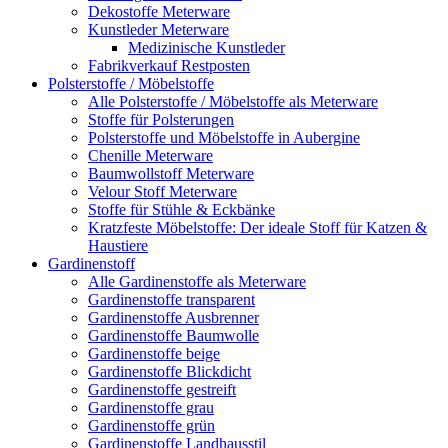
Dekostoffe Meterware
Kunstleder Meterware
Medizinische Kunstleder
Fabrikverkauf Restposten
Polsterstoffe / Möbelstoffe
Alle Polsterstoffe / Möbelstoffe als Meterware
Stoffe für Polsterungen
Polsterstoffe und Möbelstoffe in Aubergine
Chenille Meterware
Baumwollstoff Meterware
Velour Stoff Meterware
Stoffe für Stühle & Eckbänke
Kratzfeste Möbelstoffe: Der ideale Stoff für Katzen &
Haustiere
Gardinenstoff
Alle Gardinenstoffe als Meterware
Gardinenstoffe transparent
Gardinenstoffe Ausbrenner
Gardinenstoffe Baumwolle
Gardinenstoffe beige
Gardinenstoffe Blickdicht
Gardinenstoffe gestreift
Gardinenstoffe grau
Gardinenstoffe grün
Gardinenstoffe Landhausstil