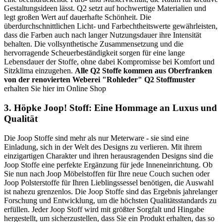
Gestaltungsideen lässt. Q2 setzt auf hochwertige Materialien und
legt großen Wert auf dauerhafte Schönheit. Die
überdurchschnittlichen Licht- und Farbechtheitswerte gewährleisten,
dass die Farben auch nach langer Nutzungsdauer ihre Intensität
behalten. Die vollsynthetische Zusammensetzung und die
hervorragende Scheuerbeständigkeit sorgen für eine lange
Lebensdauer der Stoffe, ohne dabei Kompromisse bei Komfort und
Sitzklima einzugehen.
Alle Q2 Stoffe kommen aus Oberfranken
von der renovierten Weberei "Rohleder"
Q2 Stoffmuster
erhalten Sie hier im Online Shop
3. Höpke Joop! Stoff: Eine Hommage an Luxus und
Qualität
Die Joop Stoffe sind mehr als nur Meterware - sie sind eine
Einladung, sich in der Welt des Designs zu verlieren. Mit ihrem
einzigartigen Charakter und ihren herausragenden Designs sind die
Joop Stoffe eine perfekte Ergänzung für jede Inneneinrichtung. Ob
Sie nun nach Joop Möbelstoffen für Ihre neue Couch suchen oder
Joop Polsterstoffe für Ihren Lieblingssessel benötigen, die Auswahl
ist nahezu grenzenlos. Die Joop Stoffe sind das Ergebnis jahrelanger
Forschung und Entwicklung, um die höchsten Qualitätsstandards zu
erfüllen. Jeder Joop Stoff wird mit größter Sorgfalt und Hingabe
hergestellt, um sicherzustellen, dass Sie ein Produkt erhalten, das so