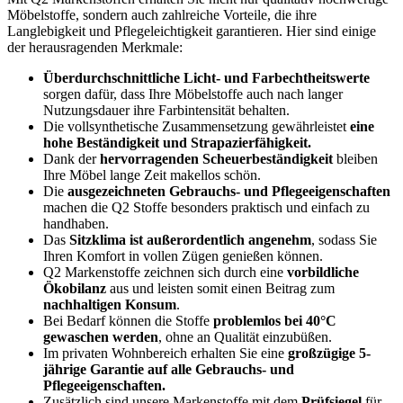
Möbelstoffe, sondern auch zahlreiche Vorteile, die ihre
Langlebigkeit und Pflegeleichtigkeit garantieren. Hier sind einige
der herausragenden Merkmale:
Überdurchschnittliche Licht- und Farbechtheitswerte
sorgen dafür, dass Ihre Möbelstoffe auch nach langer
Nutzungsdauer ihre Farbintensität behalten.
Die vollsynthetische Zusammensetzung gewährleistet
eine
hohe Beständigkeit und Strapazierfähigkeit.
Dank der
hervorragenden Scheuerbeständigkeit
bleiben
Ihre Möbel lange Zeit makellos schön.
Die
ausgezeichneten Gebrauchs- und Pflegeeigenschaften
machen die Q2 Stoffe besonders praktisch und einfach zu
handhaben.
Das
Sitzklima ist außerordentlich angenehm
, sodass Sie
Ihren Komfort in vollen Zügen genießen können.
Q2 Markenstoffe zeichnen sich durch eine
vorbildliche
Ökobilanz
aus und leisten somit einen Beitrag zum
nachhaltigen Konsum
.
Bei Bedarf können die Stoffe
problemlos bei 40°C
gewaschen werden
, ohne an Qualität einzubüßen.
Im privaten Wohnbereich erhalten Sie eine
großzügige 5-
jährige Garantie auf alle Gebrauchs- und
Pflegeeigenschaften.
Zusätzlich sind unsere Markenstoffe mit dem
Prüfsiegel
für