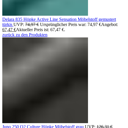
Delara 835 Höpke Active Line Sensation Möbelstoff gemustert
türkis
UVP:
74,97
€
Ursprünglicher Preis war: 74,97 €
Angebot:
67,47
€
Aktueller Preis ist: 67,47 €.
zurück zu den Produkten
Juno 250 Q2 Culture Höpke Möbelstoff grau
UVP:
126,31
€