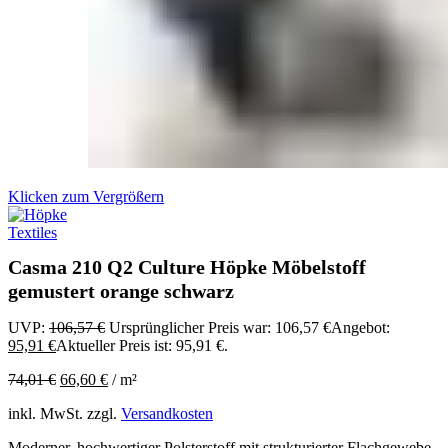
Klicken zum Vergrößern
Casma 210 Q2 Culture Höpke Möbelstoff
gemustert orange schwarz
UVP:
106,57
€
Ursprünglicher Preis war: 106,57 €
Angebot:
95,91
€
Aktueller Preis ist: 95,91 €.
74,01
€
66,60
€
/
m²
inkl. MwSt.
zzgl.
Versandkosten
Moderner, hochwertiger Polsterstoff mit strukturierter Flachgewebe-