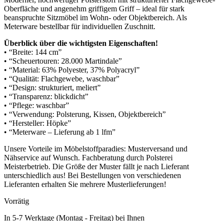
Oberfläche und angenehm griffigem Griff – ideal für stark
beanspruchte Sitzmöbel im Wohn- oder Objektbereich. Als
Meterware bestellbar für individuellen Zuschnitt.
Überblick über die wichtigsten Eigenschaften!
• “Breite: 144 cm”
• “Scheuertouren: 28.000 Martindale”
• “Material: 63% Polyester, 37% Polyacryl”
• “Qualität: Flachgewebe, waschbar”
• “Design: strukturiert, meliert”
• “Transparenz: blickdicht”
• “Pflege: waschbar”
• “Verwendung: Polsterung, Kissen, Objektbereich”
• “Hersteller: Höpke”
• “Meterware – Lieferung ab 1 lfm”
Unsere Vorteile im Möbelstoffparadies: Musterversand und
Nähservice auf Wunsch. Fachberatung durch Polsterei
Meisterbetrieb. Die Größe der Muster fällt je nach Lieferant
unterschiedlich aus! Bei Bestellungen von verschiedenen
Lieferanten erhalten Sie mehrere Musterlieferungen!
Vorrätig
In 5-7 Werktage (Montag - Freitag) bei Ihnen