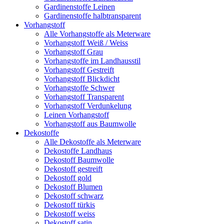
Gardinenstoffe Leinen
Gardinenstoffe halbtransparent
Vorhangstoff
Alle Vorhangstoffe als Meterware
Vorhangstoff Weiß / Weiss
Vorhangstoff Grau
Vorhangstoffe im Landhausstil
Vorhangstoff Gestreift
Vorhangstoff Blickdicht
Vorhangstoffe Schwer
Vorhangstoff Transparent
Vorhangstoff Verdunkelung
Leinen Vorhangstoff
Vorhangstoff aus Baumwolle
Dekostoffe
Alle Dekostoffe als Meterware
Dekostoffe Landhaus
Dekostoff Baumwolle
Dekostoff gestreift
Dekostoff gold
Dekostoff Blumen
Dekostoff schwarz
Dekostoff türkis
Dekostoff weiss
Dekostoff satin