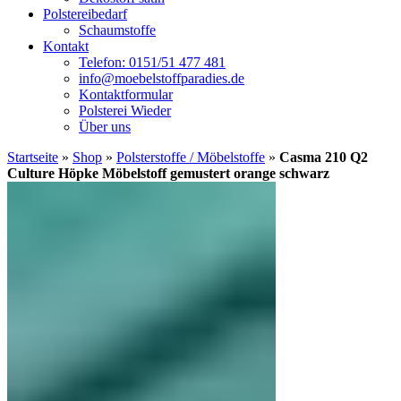
Polstereibedarf
Schaumstoffe
Kontakt
Telefon: 0151/51 477 481
info@moebelstoffparadies.de
Kontaktformular
Polsterei Wieder
Über uns
Startseite
»
Shop
»
Polsterstoffe / Möbelstoffe
»
Casma 210 Q2
Culture Höpke Möbelstoff gemustert orange schwarz