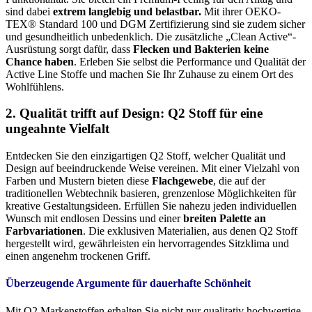
sind dabei
extrem langlebig und belastbar.
Mit ihrer OEKO-
TEX® Standard 100 und DGM Zertifizierung sind sie zudem sicher
und gesundheitlich unbedenklich. Die zusätzliche „Clean Active“-
Ausrüstung sorgt dafür, dass
Flecken und Bakterien keine
Chance haben
. Erleben Sie selbst die Performance und Qualität der
Active Line Stoffe und machen Sie Ihr Zuhause zu einem Ort des
Wohlfühlens.
2. Qualität trifft auf Design: Q2 Stoff für eine
ungeahnte Vielfalt
Entdecken Sie den einzigartigen Q2 Stoff, welcher Qualität und
Design auf beeindruckende Weise vereinen. Mit einer Vielzahl von
Farben und Mustern bieten diese
Flachgewebe
, die auf der
traditionellen Webtechnik basieren, grenzenlose Möglichkeiten für
kreative Gestaltungsideen. Erfüllen Sie nahezu jeden individuellen
Wunsch mit endlosen Dessins und einer
breiten Palette an
Farbvariationen
. Die exklusiven Materialien, aus denen Q2 Stoff
hergestellt wird, gewährleisten ein hervorragendes Sitzklima und
einen angenehm trockenen Griff.
Überzeugende Argumente für dauerhafte Schönheit
Mit Q2 Markenstoffen erhalten Sie nicht nur qualitativ hochwertige