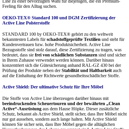
Line zu einer bevorzugten Wahl für diejenigen, die ein Premium-
Feeling für den Alltag suchen.
OEKO-TEX® Standard 100 und DGM Zertifizierung der
Active Line Polsterstoffe
STANDARD 100 by OEKO-TEX® gehört zu den weltweit
bekanntesten Labels für
schadstoffgeprüfte Textilien
und steht für
Kundenvertrauen bzw. hohe Produktsicherheit. Active Line
Bezugsstoffe sind stolz darauf, diese Zertifizierung zu tragen, was
bedeutet, dass sie
frei von schädlichen Substanzen
sind und sicher
in Ihrem Zuhause verwendet werden können. Darüber hinaus
konzentriert sich die Gütesicherung anhand RAL-GZ 430 bei der
Prüfung der Produkte neben der
Stabilität und Haltbarkeit
auch
auf die Einhaltung der Richtwerte gesundheitsschädlicher Stoffe.
Active Shield: Der ultimative Schutz für Ihre Möbel
Die Stoffe von Active Line überzeugen darüber hinaus mit
beeindruckenden Scheuertouren und der bewährten „Clean
Active“-Ausrüstung
aus dem Hause Höpke. Dieser zusätzliche
Schutz, bekannt als Active Shield, stellt sicher, dass Ihre Möbel nicht
nur gut aussehen, sondern auch lange halten. Mit Active Shield
können Sie sicher sein, dass Ihre Möbel gegen die alltäglichen