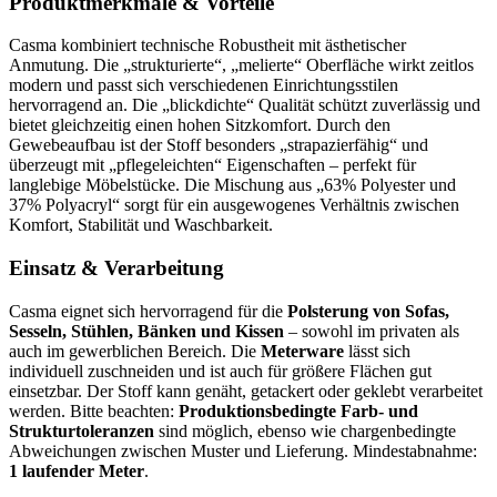
Produktmerkmale & Vorteile
Casma kombiniert technische Robustheit mit ästhetischer
Anmutung. Die „strukturierte“, „melierte“ Oberfläche wirkt zeitlos
modern und passt sich verschiedenen Einrichtungsstilen
hervorragend an. Die „blickdichte“ Qualität schützt zuverlässig und
bietet gleichzeitig einen hohen Sitzkomfort. Durch den
Gewebeaufbau ist der Stoff besonders „strapazierfähig“ und
überzeugt mit „pflegeleichten“ Eigenschaften – perfekt für
langlebige Möbelstücke. Die Mischung aus „63% Polyester und
37% Polyacryl“ sorgt für ein ausgewogenes Verhältnis zwischen
Komfort, Stabilität und Waschbarkeit.
Einsatz & Verarbeitung
Casma eignet sich hervorragend für die
Polsterung von Sofas,
Sesseln, Stühlen, Bänken und Kissen
– sowohl im privaten als
auch im gewerblichen Bereich. Die
Meterware
lässt sich
individuell zuschneiden und ist auch für größere Flächen gut
einsetzbar. Der Stoff kann genäht, getackert oder geklebt verarbeitet
werden. Bitte beachten:
Produktionsbedingte Farb- und
Strukturtoleranzen
sind möglich, ebenso wie chargenbedingte
Abweichungen zwischen Muster und Lieferung. Mindestabnahme:
1 laufender Meter
.