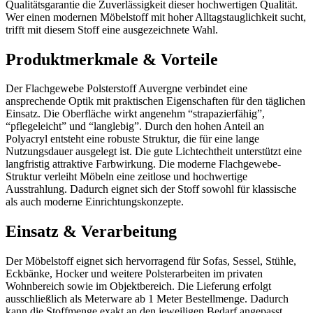
Qualitätsgarantie die Zuverlässigkeit dieser hochwertigen Qualität.
Wer einen modernen Möbelstoff mit hoher Alltagstauglichkeit sucht,
trifft mit diesem Stoff eine ausgezeichnete Wahl.
Produktmerkmale & Vorteile
Der Flachgewebe Polsterstoff Auvergne verbindet eine
ansprechende Optik mit praktischen Eigenschaften für den täglichen
Einsatz. Die Oberfläche wirkt angenehm “strapazierfähig”,
“pflegeleicht” und “langlebig”. Durch den hohen Anteil an
Polyacryl entsteht eine robuste Struktur, die für eine lange
Nutzungsdauer ausgelegt ist. Die gute Lichtechtheit unterstützt eine
langfristig attraktive Farbwirkung. Die moderne Flachgewebe-
Struktur verleiht Möbeln eine zeitlose und hochwertige
Ausstrahlung. Dadurch eignet sich der Stoff sowohl für klassische
als auch moderne Einrichtungskonzepte.
Einsatz & Verarbeitung
Der Möbelstoff eignet sich hervorragend für Sofas, Sessel, Stühle,
Eckbänke, Hocker und weitere Polsterarbeiten im privaten
Wohnbereich sowie im Objektbereich. Die Lieferung erfolgt
ausschließlich als Meterware ab 1 Meter Bestellmenge. Dadurch
kann die Stoffmenge exakt an den jeweiligen Bedarf angepasst