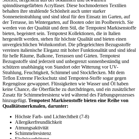
spinndüsengefärbten Acrylfaser. Diese hochmodernen Textilien
behalten ihre strahlende Schönheit auch unter starker
Sonneneinstrahlung und sind ideal für den Einsatz im Garten, auf
der Terrasse, im Wintergarten, auf Booten oder im Poolbereich. Sie
werden von der Qualität und dem Stil, die Tempotest Markisenstoffe
bieten, begeistert sein. Tempotest Kollektionen, die in Italien
hergestellt werden, stehen für höchste Qualität und bieten einen
unvergleichlichen Wohnkomfort. Die pflegeleichten Bezugsstoffe
vereinen italienische Eleganz mit hoher Funktionalität und sind ideal
für helle Räume, Balkone, Terrassen und Gärten. Tempotest
Bezugsstoffe sind jederzeit und unbegrenzt sonnenbeständig und
schützen unabhängig von Standort oder Witterung vor UV-
Strahlung, Feuchtigkeit, Schimmel und Stockflecken. Mit dem
Teflon Extreme Fleckschutz sind Tempotest-Stoffe sogar gegen
Regengüsse gewappnet. Flüssigkeiten wie Wasser und Öl haben
keine Chance, die Oberfläche zu durchdringen, und ein zusätzlicher
Zusatz für Schimmelresistenz wird während des Färbungsprozesses
hinzugefügt.
Tempotest Markisenstoffe bieten eine Reihe von
Qualitätsmerkmalen, darunter:
Höchste Farb- und Lichtechtheit (7-8)
Allergikerfreundlichkeit
Atmungsaktivität
Schimmelresistenz
Fäulnisverhütung