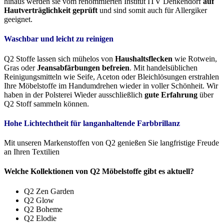
hinaus werden sie vom renommierten Institut ITV Denkendorf
auf
Hautverträglichkeit geprüft
und sind somit auch für Allergiker
geeignet.
Waschbar und leicht zu reinigen
Q2 Stoffe lassen sich mühelos von
Haushaltsflecken
wie Rotwein,
Gras oder
Jeansabfärbungen befreien
. Mit handelsüblichen
Reinigungsmitteln wie Seife, Aceton oder Bleichlösungen erstrahlen
Ihre Möbelstoffe im Handumdrehen wieder in voller Schönheit. Wir
haben in der Polsterei Wieder ausschließlich
gute Erfahrung
über
Q2 Stoff sammeln können.
Hohe Lichtechtheit für langanhaltende Farbbrillanz
Mit unseren Markenstoffen von Q2 genießen Sie langfristige Freude
an Ihren Textilien
Welche Kollektionen von Q2 Möbelstoffe gibt es aktuell?
Q2 Zen Garden
Q2 Glow
Q2 Boheme
Q2 Elodie