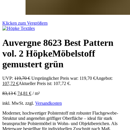
Klicken zum Vergrößern
Auvergne 8623 Best Pattern
vol. 2 HöpkeMöbelstoff
gemustert grün
UVP:
119,70
€
Ursprünglicher Preis war: 119,70 €
Angebot:
107,72
€
Aktueller Preis ist: 107,72 €.
83,13
€
74,81
€
/
m²
inkl. MwSt.
zzgl.
Versandkosten
Moderner, hochwertiger Polsterstoff mit robuster Flachgewebe-
Struktur und angenehm griffiger Oberfläche – ideal für stark
beanspruchte Polstermöbel in Wohn- und Objektbereichen. Als
Meterware bestellbar für individuellen Zuschnitt nach Maß.