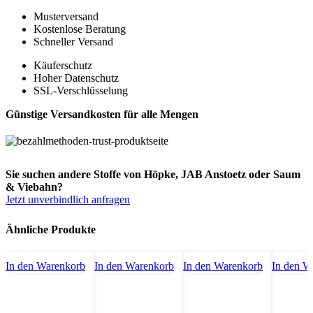
Musterversand
Kostenlose Beratung
Schneller Versand
Käuferschutz
Hoher Datenschutz
SSL-Verschlüsselung
Günstige Versandkosten für alle Mengen
Sie suchen andere Stoffe von Höpke, JAB Anstoetz oder Saum
& Viebahn?
Jetzt unverbindlich anfragen
Ähnliche Produkte
In den Warenkorb
In den Warenkorb
In den Warenkorb
In den W
-8%
-8%
-8%
-8%