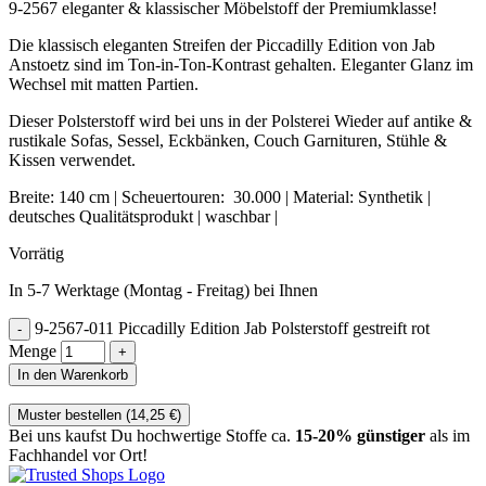
9-2567 eleganter & klassischer Möbelstoff der Premiumklasse!
Die klassisch eleganten Streifen der Piccadilly Edition von Jab
Anstoetz sind im Ton-in-Ton-Kontrast gehalten. Eleganter Glanz im
Wechsel mit matten Partien.
Dieser Polsterstoff wird bei uns in der Polsterei Wieder auf antike &
rustikale Sofas, Sessel, Eckbänken, Couch Garnituren, Stühle &
Kissen verwendet.
Breite: 140 cm | Scheuertouren: 30.000 | Material: Synthetik |
deutsches Qualitätsprodukt | waschbar |
Vorrätig
In 5-7 Werktage (Montag - Freitag) bei Ihnen
9-2567-011 Piccadilly Edition Jab Polsterstoff gestreift rot
Menge
In den Warenkorb
Muster bestellen (
14,25
€
)
Bei uns kaufst Du hochwertige Stoffe ca.
15-20% günstiger
als im
Fachhandel vor Ort!