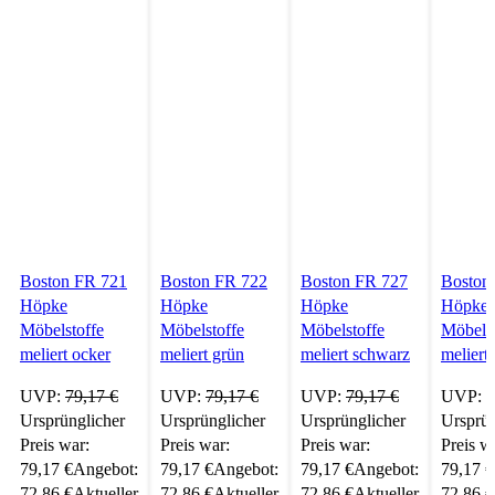
Boston FR 721
Boston FR 722
Boston FR 727
Boston
Höpke
Höpke
Höpke
Höpke
Möbelstoffe
Möbelstoffe
Möbelstoffe
Möbelst
meliert ocker
meliert grün
meliert schwarz
meliert
UVP:
79,17
€
UVP:
79,17
€
UVP:
79,17
€
UVP:
7
Ursprünglicher
Ursprünglicher
Ursprünglicher
Ursprün
Preis war:
Preis war:
Preis war:
Preis w
79,17 €
Angebot:
79,17 €
Angebot:
79,17 €
Angebot:
79,17 €
72,86
€
Aktueller
72,86
€
Aktueller
72,86
€
Aktueller
72,86
€