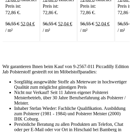
Preis ist:
Preis ist:
Preis ist:
Preis ist
72,86 €.
72,86 €.
72,86 €.
72,86 €
56,55
€
52,04
€
56,55
€
52,04
€
56,55
€
52,04
€
56,55
€
/
m²
/
m²
/
m²
/
m²
Wir garantieren Ihnen beim Kauf von 9-2567-011 Piccadilly Edition
Jab Polsterstoff gestreift rot im Möbelstoffparadies:
Sorgfältig ausgewählte Stoffe als Meterware in hochwertiger
Qualität zum möglichst günstigen Preis
Nicht nur Verkauf! Seit 11 Jahren eigener Polsterei
Meisterbetrieb, über 30 Jahre Berufserfahrung als Polsterer /
Meister.
Inhaber Stefan Wieder: Fachliche Qualifikation. Ausbildung
zum Polsterer (1981 - 1984) und Polsterer Meister (2000)
IHK Coburg.
Persönliche Beratung zu allen Produkten am Telefon, Chat
oder per E-Mail oder vor Ort in Hirschaid bei Bamberg in