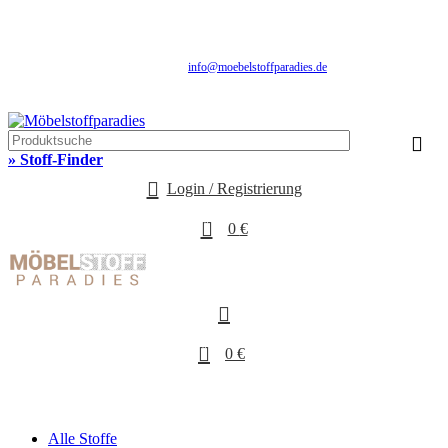
Fachhandel für Möbelstoffe, Gardinenstoffe, Vorhangstoffe & Polstereibedarf
SALE: Aktuelle Stoff-Angebote mit Rabatten
Schnelle Lieferung | Über 25 Jahre Erfahrung | Sicher Einkaufen | Musterversand
info@moebelstoffparadies.de
| +49 (0)151 51477481
Fachhandel für Möbelstoffe & Polstermaterialien
» Stoff-Finder
Login / Registrierung
0
0
€
0
0
€
Alle Stoffe