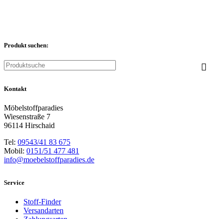
Produkt suchen:
Kontakt
Möbelstoffparadies
Wiesenstraße 7
96114 Hirschaid
Tel:
09543/41 83 675
Mobil:
0151/51 477 481
info@moebelstoffparadies.de
Service
Stoff-Finder
Versandarten