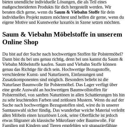
bieten unendliche individuelle Lösungen, die als Teil eines
maßgeschneiderten Produkts für dich hergestellt werden. Wir
beraten dich gerne, wenn du
Saum & Viebahn Stoffe
für dein
individuelles Projekt nutzen möchtest und helfen dir gerne, wenn du
eigene Motive und Kunstwerke luxuriös in Szene setzen möchten.
Saum & Viebahn Möbelstoffe in unserem
Online Shop
Du bist auf der Suche nach hochwertigen Stoffen für Polstermöbel?
Dann bist du bei uns genau richtig, denn bei uns kannst du Saum &
Viebahn Möbelstoffe kaufen. Saum und Viebahn Stoffe können
genau das Richtige für dich sein. Hochwertige Bezugsstoffe,
verschiedene Kunst- und Naturfasern, Einfassungen und
Zusatzkomponenten sind möglich. Besonders beliebt ist die
Naturfaser Baumwolle für Polstermöbel. Das Lager verfügt über
eine große Auswahl an hochwertigen Baumwollstoffen für
Polstermöbel, von sanften Naturtönen in allen Schattierungen bis hin
zu sehr leuchtenden Farben und zeitlosen Mustern. Wenn du auf der
Suche nach hochwertigen Bezugsstoffen sind, wirst du in unserer
Samtauswahl sicher fündig. Das wunderbar weiche Material verleiht
allen Möbeln einen luxuriösen Look, seine Oberfläche ist jedoch
etwas filigraner als klassische Mikrofaser oder Baumwolle. Für
Familien mit Kindern und Tieren empfehlen wir strapazierfähige