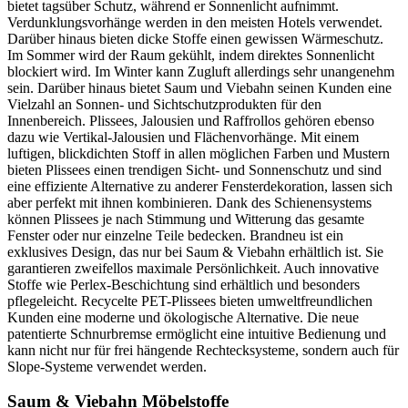
bietet tagsüber Schutz, während er Sonnenlicht aufnimmt.
Verdunklungsvorhänge werden in den meisten Hotels verwendet.
Darüber hinaus bieten dicke Stoffe einen gewissen Wärmeschutz.
Im Sommer wird der Raum gekühlt, indem direktes Sonnenlicht
blockiert wird. Im Winter kann Zugluft allerdings sehr unangenehm
sein. Darüber hinaus bietet Saum und Viebahn seinen Kunden eine
Vielzahl an Sonnen- und Sichtschutzprodukten für den
Innenbereich. Plissees, Jalousien und Raffrollos gehören ebenso
dazu wie Vertikal-Jalousien und Flächenvorhänge. Mit einem
luftigen, blickdichten Stoff in allen möglichen Farben und Mustern
bieten Plissees einen trendigen Sicht- und Sonnenschutz und sind
eine effiziente Alternative zu anderer Fensterdekoration, lassen sich
aber perfekt mit ihnen kombinieren. Dank des Schienensystems
können Plissees je nach Stimmung und Witterung das gesamte
Fenster oder nur einzelne Teile bedecken. Brandneu ist ein
exklusives Design, das nur bei Saum & Viebahn erhältlich ist. Sie
garantieren zweifellos maximale Persönlichkeit. Auch innovative
Stoffe wie Perlex-Beschichtung sind erhältlich und besonders
pflegeleicht. Recycelte PET-Plissees bieten umweltfreundlichen
Kunden eine moderne und ökologische Alternative. Die neue
patentierte Schnurbremse ermöglicht eine intuitive Bedienung und
kann nicht nur für frei hängende Rechtecksysteme, sondern auch für
Slope-Systeme verwendet werden.
Saum & Viebahn Möbelstoffe