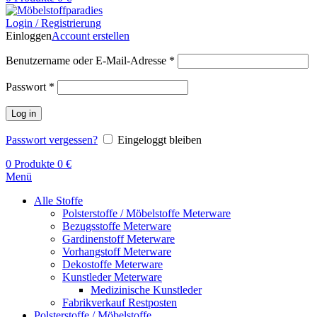
Login / Registrierung
Einloggen
Account erstellen
Benutzername oder E-Mail-Adresse
*
Passwort
*
Log in
Passwort vergessen?
Eingeloggt bleiben
0
Produkte
0
€
Menü
Alle Stoffe
Polsterstoffe / Möbelstoffe Meterware
Bezugsstoffe Meterware
Gardinenstoff Meterware
Vorhangstoff Meterware
Dekostoffe Meterware
Kunstleder Meterware
Medizinische Kunstleder
Fabrikverkauf Restposten
Polsterstoffe / Möbelstoffe