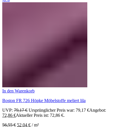
In den Warenkorb
Boston FR 726 Höpke Möbelstoffe meliert lila
UVP:
79,17
€
Ursprünglicher Preis war: 79,17 €
Angebot:
72,86
€
Aktueller Preis ist: 72,86 €.
56,55
€
52,04
€
/
m²