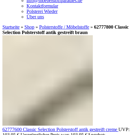
info@moebelstoffparadies.de
Kontaktformular
Polsterei Wieder
Über uns
Startseite
»
Shop
»
Polsterstoffe / Möbelstoffe
»
62777800 Classic
Selection Polsterstoff antik gestreift braun
62777600 Classic Selection Polsterstoff antik gestreift creme
UVP:
103,95
€
Ursprünglicher Preis war: 103,95 €
Angebot: