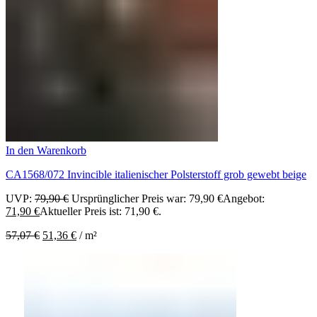
In den Warenkorb
CA1568/072 Invincible italienischer Polsterstoff grob gewebt beige
UVP:
79,90
€
Ursprünglicher Preis war: 79,90 €
Angebot:
71,90
€
Aktueller Preis ist: 71,90 €.
57,07
€
51,36
€
/
m²