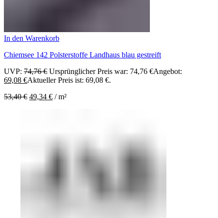
In den Warenkorb
Chiemsee 142 Polsterstoffe Landhaus blau gestreift
UVP:
74,76
€
Ursprünglicher Preis war: 74,76 €
Angebot:
69,08
€
Aktueller Preis ist: 69,08 €.
53,40
€
49,34
€
/
m²