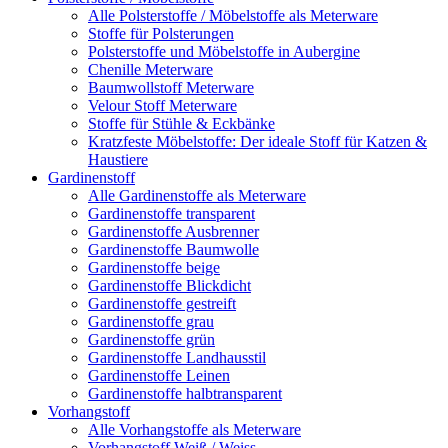
Alle Polsterstoffe / Möbelstoffe als Meterware
Stoffe für Polsterungen
Polsterstoffe und Möbelstoffe in Aubergine
Chenille Meterware
Baumwollstoff Meterware
Velour Stoff Meterware
Stoffe für Stühle & Eckbänke
Kratzfeste Möbelstoffe: Der ideale Stoff für Katzen &
Haustiere
Gardinenstoff
Alle Gardinenstoffe als Meterware
Gardinenstoffe transparent
Gardinenstoffe Ausbrenner
Gardinenstoffe Baumwolle
Gardinenstoffe beige
Gardinenstoffe Blickdicht
Gardinenstoffe gestreift
Gardinenstoffe grau
Gardinenstoffe grün
Gardinenstoffe Landhausstil
Gardinenstoffe Leinen
Gardinenstoffe halbtransparent
Vorhangstoff
Alle Vorhangstoffe als Meterware
Vorhangstoff Weiß / Weiss