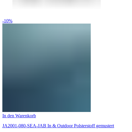
-10%
In den Warenkorb
JA2001-080-SEA-JAB In & Outdoor Polsterstoff gemustert