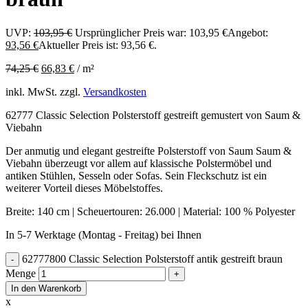
UVP:
103,95
€
Ursprünglicher Preis war: 103,95 €
Angebot:
93,56
€
Aktueller Preis ist: 93,56 €.
74,25
€
66,83
€
/
m²
inkl. MwSt.
zzgl.
Versandkosten
62777 Classic Selection Polsterstoff gestreift gemustert von Saum &
Viebahn
Der anmutig und elegant gestreifte Polsterstoff von Saum Saum &
Viebahn überzeugt vor allem auf klassische Polstermöbel und
antiken Stühlen, Sesseln oder Sofas. Sein Fleckschutz ist ein
weiterer Vorteil dieses Möbelstoffes.
Breite: 140 cm | Scheuertouren: 26.000 | Material: 100 % Polyester
In 5-7 Werktage (Montag - Freitag) bei Ihnen
62777800 Classic Selection Polsterstoff antik gestreift braun
Menge
In den Warenkorb
x