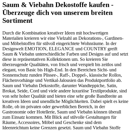
Saum & Viebahn Dekostoffe kaufen -
Überzeuge dich von unserem breiten
Sortiment
Durch die Kombination kreativer Ideen mit hochwertigen
Materialien kreieren wir eine Vielzahl an Dekorations-, Gardinen-
und Möbelstoffen für stilvoll eingerichtete Wohnräume. In der
Designwelt EMOTION, ELEGANCE und COUNTRY greift
Saum & Viebahn unterschiedliche Farben und Designs auf und setzt
diese in repräsentativen Kollektionen um. So kreieren Sie
überzeugende Qualitäten, von frisch und verspielt bis zeitlos und
elegant, von Basic bis High-End. In den Bereichen Sicht- und
Sonnenschutz runden Plissee-, Raff-, Doppel-, klassische Rollos,
Flächenvorhänge und Vertikal-Jalousien das Produktportfolio ab.
Saum und Viebahn Dekostoffe, darunter Wandteppiche, Satin,
Brokat, Seide, Cord und viele andere luxuriöse Textilprodukte, sind
von sehr hoher Qualität und bieten eine sehr große Bandbreite an
kreativen Ideen und unendliche Möglichkeiten. Dabei spielt es keine
Rolle, ob im privaten oder gewerblichen Bereich, in der
Gastronomie oder Hotellerie, Saum und Viebahn können überall
zum Einsatz kommen. Mit Blick auf stilvolle Gestaltungen für
Räume, Accessoires, Möbel und Geschenke sind dem
Ideenreichtum keine Grenzen gesetzt. Saum und Viebahn Stoffe