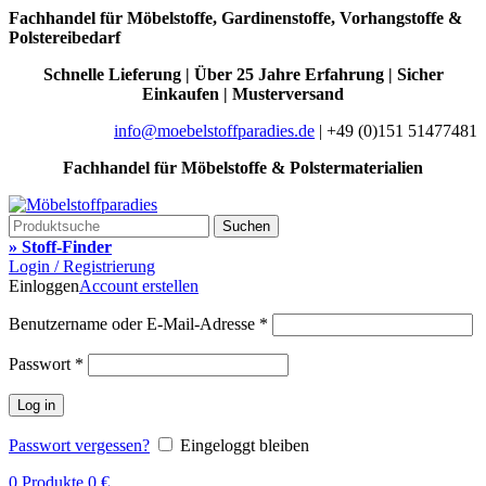
Fachhandel für Möbelstoffe, Gardinenstoffe, Vorhangstoffe &
Polstereibedarf
Schnelle Lieferung | Über 25 Jahre Erfahrung | Sicher
Einkaufen | Musterversand
info@moebelstoffparadies.de
| +49 (0)151 51477481
Fachhandel für Möbelstoffe & Polstermaterialien
Suchen
» Stoff-Finder
Login / Registrierung
Einloggen
Account erstellen
Benutzername oder E-Mail-Adresse
*
Passwort
*
Log in
Passwort vergessen?
Eingeloggt bleiben
0
Produkte
0
€