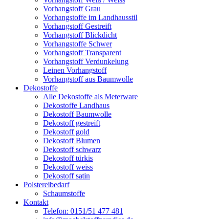
Vorhangstoff Grau
Vorhangstoffe im Landhausstil
Vorhangstoff Gestreift
Vorhangstoff Blickdicht
Vorhangstoffe Schwer
Vorhangstoff Transparent
Vorhangstoff Verdunkelung
Leinen Vorhangstoff
Vorhangstoff aus Baumwolle
Dekostoffe
Alle Dekostoffe als Meterware
Dekostoffe Landhaus
Dekostoff Baumwolle
Dekostoff gestreift
Dekostoff gold
Dekostoff Blumen
Dekostoff schwarz
Dekostoff türkis
Dekostoff weiss
Dekostoff satin
Polstereibedarf
Schaumstoffe
Kontakt
Telefon: 0151/51 477 481