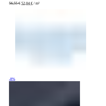
56,55
€
52,04
€
/
m²
-8%