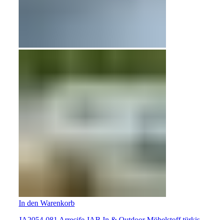
In den Warenkorb
JA2054-081 Arrecife JAB In & Outdoor Möbelstoff türkis