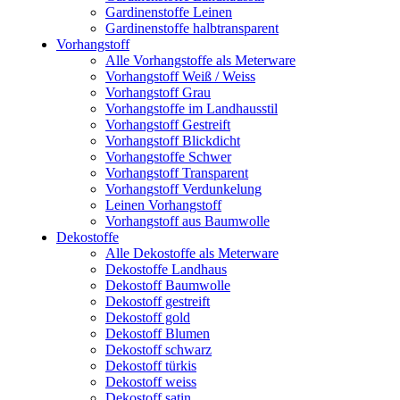
Gardinenstoffe Leinen
Gardinenstoffe halbtransparent
Vorhangstoff
Alle Vorhangstoffe als Meterware
Vorhangstoff Weiß / Weiss
Vorhangstoff Grau
Vorhangstoffe im Landhausstil
Vorhangstoff Gestreift
Vorhangstoff Blickdicht
Vorhangstoffe Schwer
Vorhangstoff Transparent
Vorhangstoff Verdunkelung
Leinen Vorhangstoff
Vorhangstoff aus Baumwolle
Dekostoffe
Alle Dekostoffe als Meterware
Dekostoffe Landhaus
Dekostoff Baumwolle
Dekostoff gestreift
Dekostoff gold
Dekostoff Blumen
Dekostoff schwarz
Dekostoff türkis
Dekostoff weiss
Dekostoff satin