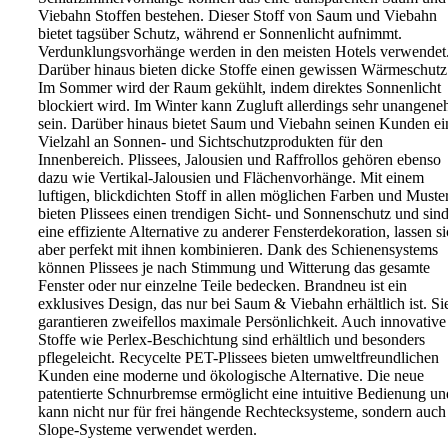
Viebahn Stoffen bestehen. Dieser Stoff von Saum und Viebahn
bietet tagsüber Schutz, während er Sonnenlicht aufnimmt.
Verdunklungsvorhänge werden in den meisten Hotels verwendet
Darüber hinaus bieten dicke Stoffe einen gewissen Wärmeschutz
Im Sommer wird der Raum gekühlt, indem direktes Sonnenlicht
blockiert wird. Im Winter kann Zugluft allerdings sehr unangen
sein. Darüber hinaus bietet Saum und Viebahn seinen Kunden ei
Vielzahl an Sonnen- und Sichtschutzprodukten für den
Innenbereich. Plissees, Jalousien und Raffrollos gehören ebenso
dazu wie Vertikal-Jalousien und Flächenvorhänge. Mit einem
luftigen, blickdichten Stoff in allen möglichen Farben und Muste
bieten Plissees einen trendigen Sicht- und Sonnenschutz und sin
eine effiziente Alternative zu anderer Fensterdekoration, lassen s
aber perfekt mit ihnen kombinieren. Dank des Schienensystems
können Plissees je nach Stimmung und Witterung das gesamte
Fenster oder nur einzelne Teile bedecken. Brandneu ist ein
exklusives Design, das nur bei Saum & Viebahn erhältlich ist. Si
garantieren zweifellos maximale Persönlichkeit. Auch innovative
Stoffe wie Perlex-Beschichtung sind erhältlich und besonders
pflegeleicht. Recycelte PET-Plissees bieten umweltfreundlichen
Kunden eine moderne und ökologische Alternative. Die neue
patentierte Schnurbremse ermöglicht eine intuitive Bedienung un
kann nicht nur für frei hängende Rechtecksysteme, sondern auch
Slope-Systeme verwendet werden.