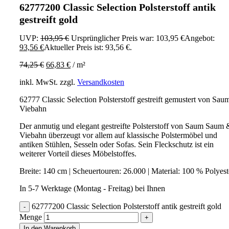
62777200 Classic Selection Polsterstoff antik
gestreift gold
UVP:
103,95
€
Ursprünglicher Preis war: 103,95 €
Angebot:
93,56
€
Aktueller Preis ist: 93,56 €.
74,25
€
66,83
€
/
m²
inkl. MwSt.
zzgl.
Versandkosten
62777 Classic Selection Polsterstoff gestreift gemustert von Sau
Viebahn
Der anmutig und elegant gestreifte Polsterstoff von Saum Saum 
Viebahn überzeugt vor allem auf klassische Polstermöbel und
antiken Stühlen, Sesseln oder Sofas. Sein Fleckschutz ist ein
weiterer Vorteil dieses Möbelstoffes.
Breite: 140 cm | Scheuertouren: 26.000 | Material: 100 % Polyes
In 5-7 Werktage (Montag - Freitag) bei Ihnen
62777200 Classic Selection Polsterstoff antik gestreift gold
Menge
In den Warenkorb