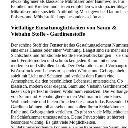
etwas filigraner als klassische Mikrofaser oder Baumwolle. Für
Familien mit Kindern und Tieren empfehlen wir strapazierfähige
Mikrofaser oder spezielle Antifouling-Mischgewebe. Dadurch s
Polster- und Möbelstoffe lange besonders schön aus.
Vielfältige Einsatzmöglichkeiten von Saum &
Viebahn Stoffe - Gardinenstoffe
Der schöne Stoff der Fenster ist das Gestaltungselement Numme
eins eines Hauses oder einer Wohnung. Längst sind sie mehr als 
Sichtschutz und funktionale textile Fensterabdeckungen – sie sin
auch Fenstermoden und schmücken jeden Raum mit einem
modernen und stilvollen Look. Der Dekorations- und Vorhangsto
ist Ausdruck von Lebensart, spendet Wärme und Geborgenheit,
spielt mit Licht und Schatten und verleiht dem Raum eine
Atmosphäre, die den persönlichen Lebensstil unterstreicht. Ob
klassisch, modern oder elegant, Samt und Viebahn Gardinenstoff
lassen sich perfekt in deinen Wohnraum einsetzen. Die Vorhänge
von Saum und Viebahn gliedern den Wohnraum in ein klares
Wohnambiente und bieten für jeden Geschmack das Passende. D
Gardinen können toll aussehen und sollen Ihrem Schlafzimmer
Ruhe und Geborgenheit verleihen. Es gibt so viele Möglichkeite
Ihr Schlafzimmer umzugestalten. Deine Privatsphäre ist hierbei
besonders wichtig. Es gibt viele Möglichkeiten.
Schlafzimmervorhänge können aus eine transparenten Saum und