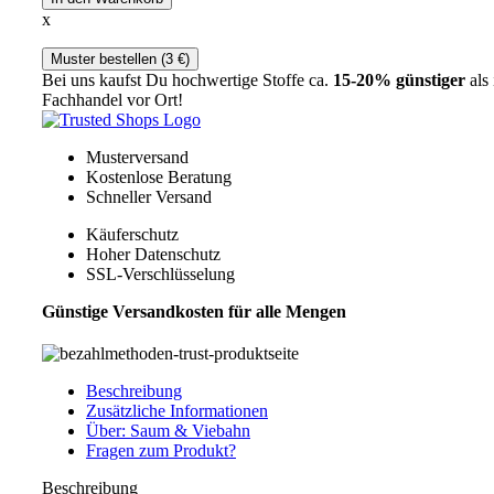
x
Muster bestellen (
3
€
)
Bei uns kaufst Du hochwertige Stoffe ca.
15-20% günstiger
als
Fachhandel vor Ort!
Musterversand
Kostenlose Beratung
Schneller Versand
Käuferschutz
Hoher Datenschutz
SSL-Verschlüsselung
Günstige Versandkosten für alle Mengen
Beschreibung
Zusätzliche Informationen
Über: Saum & Viebahn
Fragen zum Produkt?
Beschreibung