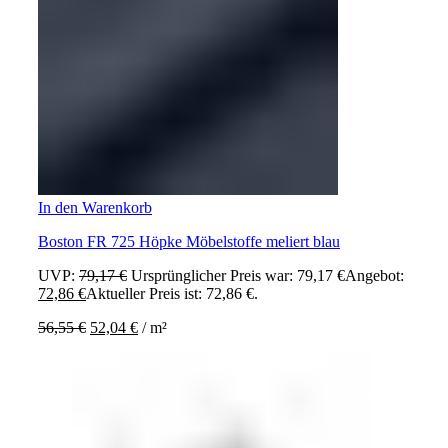
In den Warenkorb
Boston FR 725 Höpke Möbelstoffe meliert blau
UVP:
79,17
€
Ursprünglicher Preis war: 79,17 €
Angebot:
72,86
€
Aktueller Preis ist: 72,86 €.
56,55
€
52,04
€
/
m²