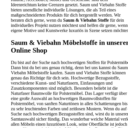
Ideenreichtum keine Grenzen gesetzt. Saum und Viebahn Stoffe
bieten unendliche individuelle Lösungen, die als Teil eines
maßgeschneiderten Produkts für dich hergestellt werden. Wir
beraten dich gerne, wenn du
Saum & Viebahn Stoffe
für dein
individuelles Projekt nutzen möchtest und helfen dir gerne, wenn
eigene Motive und Kunstwerke luxuriös in Szene setzen möchte
Saum & Viebahn Möbelstoffe in unser
Online Shop
Du bist auf der Suche nach hochwertigen Stoffen für Polstermöb
Dann bist du bei uns genau richtig, denn bei uns kannst du Sau
Viebahn Möbelstoffe kaufen. Saum und Viebahn Stoffe können
genau das Richtige für dich sein. Hochwertige Bezugsstoffe,
verschiedene Kunst- und Naturfasern, Einfassungen und
Zusatzkomponenten sind möglich. Besonders beliebt ist die
Naturfaser Baumwolle für Polstermöbel. Das Lager verfügt über
eine große Auswahl an hochwertigen Baumwollstoffen für
Polstermöbel, von sanften Naturtönen in allen Schattierungen bis
zu sehr leuchtenden Farben und zeitlosen Mustern. Wenn du auf 
Suche nach hochwertigen Bezugsstoffen sind, wirst du in unsere
Samtauswahl sicher fündig. Das wunderbar weiche Material verl
allen Möbeln einen luxuriösen Look, seine Oberfläche ist jedoch