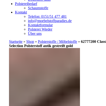
Polstereibedarf
Schaumstoffe
Kontakt
Telefon: 0151/51 477 481
info@moebelstoffparadies.de
Kontaktformular
Polsterei Wieder
Über uns
Startseite
»
Shop
»
Polsterstoffe / Möbelstoffe
»
62777200 Class
Selection Polsterstoff antik gestreift gold