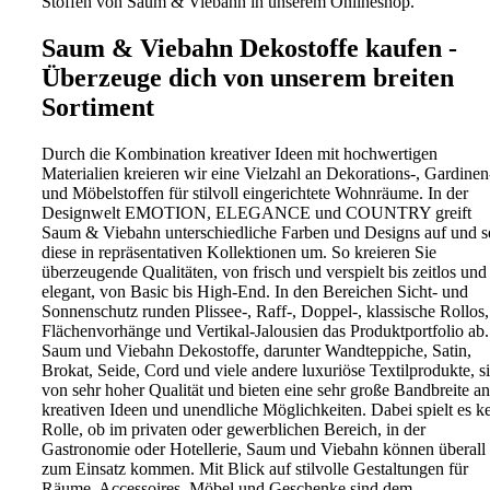
Stoffen von Saum & Viebahn in unserem Onlineshop.
Saum & Viebahn Dekostoffe kaufen -
Überzeuge dich von unserem breiten
Sortiment
Durch die Kombination kreativer Ideen mit hochwertigen
Materialien kreieren wir eine Vielzahl an Dekorations-, Gardinen
und Möbelstoffen für stilvoll eingerichtete Wohnräume. In der
Designwelt EMOTION, ELEGANCE und COUNTRY greift
Saum & Viebahn unterschiedliche Farben und Designs auf und se
diese in repräsentativen Kollektionen um. So kreieren Sie
überzeugende Qualitäten, von frisch und verspielt bis zeitlos und
elegant, von Basic bis High-End. In den Bereichen Sicht- und
Sonnenschutz runden Plissee-, Raff-, Doppel-, klassische Rollos,
Flächenvorhänge und Vertikal-Jalousien das Produktportfolio ab.
Saum und Viebahn Dekostoffe, darunter Wandteppiche, Satin,
Brokat, Seide, Cord und viele andere luxuriöse Textilprodukte, s
von sehr hoher Qualität und bieten eine sehr große Bandbreite an
kreativen Ideen und unendliche Möglichkeiten. Dabei spielt es k
Rolle, ob im privaten oder gewerblichen Bereich, in der
Gastronomie oder Hotellerie, Saum und Viebahn können überall
zum Einsatz kommen. Mit Blick auf stilvolle Gestaltungen für
Räume, Accessoires, Möbel und Geschenke sind dem