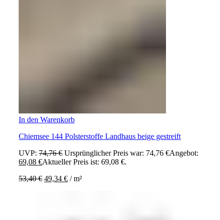
In den Warenkorb
Chiemsee 144 Polsterstoffe Landhaus beige gestreift
UVP:
74,76
€
Ursprünglicher Preis war: 74,76 €
Angebot:
69,08
€
Aktueller Preis ist: 69,08 €.
53,40
€
49,34
€
/
m²