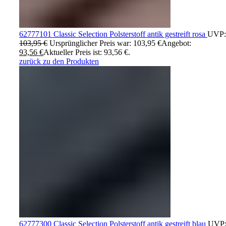
62777101 Classic Selection Polsterstoff antik gestreift rosa
UVP:
103,95
€
Ursprünglicher Preis war: 103,95 €
Angebot:
93,56
€
Aktueller Preis ist: 93,56 €.
zurück zu den Produkten
62777300 Classic Selection Polsterstoff antik gestreift blau
UVP