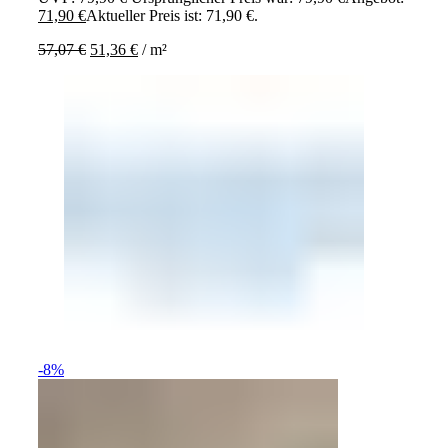
71,90
€
Aktueller Preis ist: 71,90 €.
57,07
€
51,36
€
/
m²
-8%