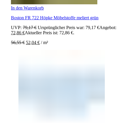
In den Warenkorb
Boston FR 722 Höpke Möbelstoffe meliert grün
UVP:
79,17
€
Ursprünglicher Preis war: 79,17 €
Angebot:
72,86
€
Aktueller Preis ist: 72,86 €.
56,55
€
52,04
€
/
m²