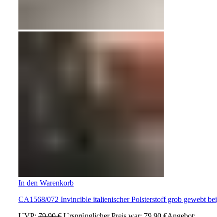
In den Warenkorb
CA1568/072 Invincible italienischer Polsterstoff grob gewebt be
UVP:
79,90
€
Ursprünglicher Preis war: 79,90 €
Angebot: