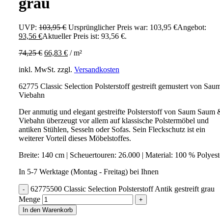
grau
UVP:
103,95
€
Ursprünglicher Preis war: 103,95 €
Angebot:
93,56
€
Aktueller Preis ist: 93,56 €.
74,25
€
66,83
€
/
m²
inkl. MwSt.
zzgl.
Versandkosten
62775 Classic Selection Polsterstoff gestreift gemustert von Sau
Viebahn
Der anmutig und elegant gestreifte Polsterstoff von Saum Saum 
Viebahn überzeugt vor allem auf klassische Polstermöbel und
antiken Stühlen, Sesseln oder Sofas. Sein Fleckschutz ist ein
weiterer Vorteil dieses Möbelstoffes.
Breite: 140 cm | Scheuertouren: 26.000 | Material: 100 % Polyes
In 5-7 Werktage (Montag - Freitag) bei Ihnen
62775500 Classic Selection Polsterstoff Antik gestreift grau
Menge
In den Warenkorb