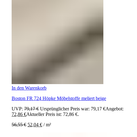
In den Warenkorb
Boston FR 724 Höpke Möbelstoffe meliert beige
UVP:
79,17
€
Ursprünglicher Preis war: 79,17 €
Angebot:
72,86
€
Aktueller Preis ist: 72,86 €.
56,55
€
52,04
€
/
m²