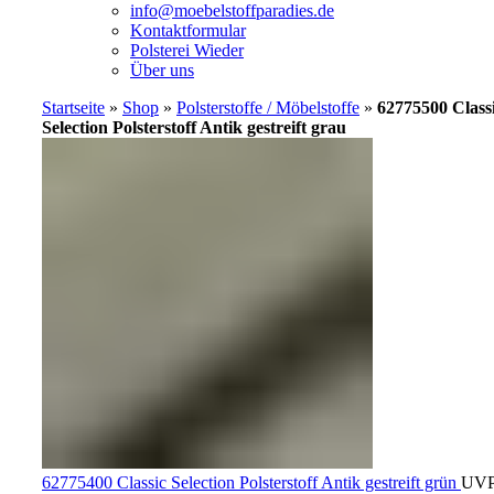
info@moebelstoffparadies.de
Kontaktformular
Polsterei Wieder
Über uns
Startseite
»
Shop
»
Polsterstoffe / Möbelstoffe
»
62775500 Class
Selection Polsterstoff Antik gestreift grau
62775400 Classic Selection Polsterstoff Antik gestreift grün
UVP