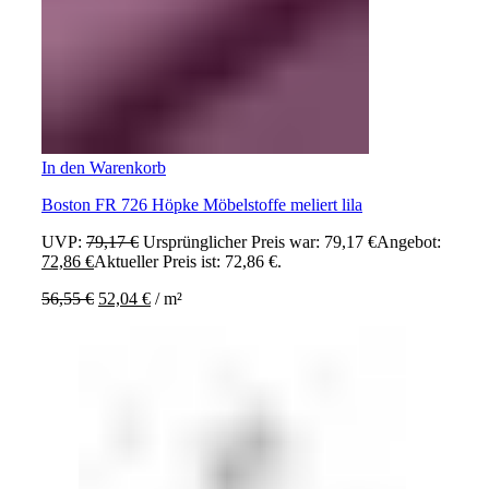
In den Warenkorb
Boston FR 726 Höpke Möbelstoffe meliert lila
UVP:
79,17
€
Ursprünglicher Preis war: 79,17 €
Angebot:
72,86
€
Aktueller Preis ist: 72,86 €.
56,55
€
52,04
€
/
m²