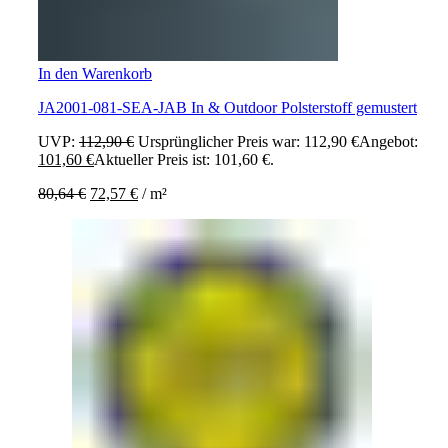
In den Warenkorb
JA2001-081-SEA-JAB In & Outdoor Polsterstoff gemustert
UVP:
112,90
€
Ursprünglicher Preis war: 112,90 €
Angebot:
101,60
€
Aktueller Preis ist: 101,60 €.
80,64
€
72,57
€
/
m²