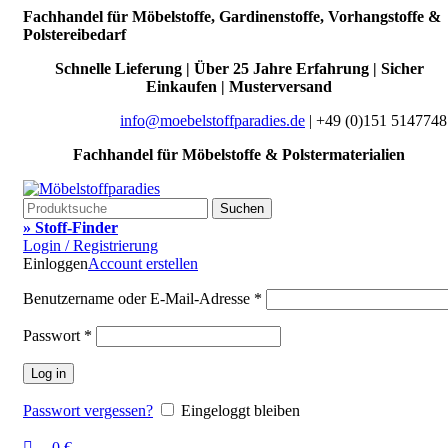
0
0
Fachhandel für Möbelstoffe, Gardinenstoffe, Vorhangstoffe &
Polstereibedarf
Schnelle Lieferung | Über 25 Jahre Erfahrung | Sicher
Einkaufen | Musterversand
info@moebelstoffparadies.de
| +49 (0)151 5147748
Fachhandel für Möbelstoffe & Polstermaterialien
Suchen
» Stoff-Finder
Login / Registrierung
Einloggen
Account erstellen
Benutzername oder E-Mail-Adresse
*
Passwort
*
Log in
Passwort vergessen?
Eingeloggt bleiben
0
€