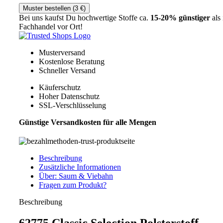
Muster bestellen (
3
€
)
Bei uns kaufst Du hochwertige Stoffe ca.
15-20% günstiger
als
Fachhandel vor Ort!
Musterversand
Kostenlose Beratung
Schneller Versand
Käuferschutz
Hoher Datenschutz
SSL-Verschlüsselung
Günstige Versandkosten für alle Mengen
Beschreibung
Zusätzliche Informationen
Über: Saum & Viebahn
Fragen zum Produkt?
Beschreibung
62775 Classic Selection Polsterstoff