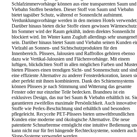
Schlafzimmervorhänge können aus eine transparenten Saum und
Viebahn Stoffen bestehen. Dieser Stoff von Saum und Viebahn
bietet tagsüber Schutz, während er Sonnenlicht aufnimmt.
Verdunklungsvorhänge werden in den meisten Hotels verwendet
Darüber hinaus bieten dicke Stoffe einen gewissen Wärmeschutz
Im Sommer wird der Raum gekühlt, indem direktes Sonnenlicht
blockiert wird. Im Winter kann Zugluft allerdings sehr unangen
sein. Darüber hinaus bietet Saum und Viebahn seinen Kunden ei
Vielzahl an Sonnen- und Sichtschutzprodukten für den
Innenbereich. Plissees, Jalousien und Raffrollos gehören ebenso
dazu wie Vertikal-Jalousien und Flächenvorhänge. Mit einem
luftigen, blickdichten Stoff in allen möglichen Farben und Muste
bieten Plissees einen trendigen Sicht- und Sonnenschutz und sin
eine effiziente Alternative zu anderer Fensterdekoration, lassen s
aber perfekt mit ihnen kombinieren. Dank des Schienensystems
können Plissees je nach Stimmung und Witterung das gesamte
Fenster oder nur einzelne Teile bedecken. Brandneu ist ein
exklusives Design, das nur bei Saum & Viebahn erhältlich ist. Si
garantieren zweifellos maximale Persönlichkeit. Auch innovative
Stoffe wie Perlex-Beschichtung sind erhältlich und besonders
pflegeleicht. Recycelte PET-Plissees bieten umweltfreundlichen
Kunden eine moderne und ökologische Alternative. Die neue
patentierte Schnurbremse ermöglicht eine intuitive Bedienung un
kann nicht nur für frei hängende Rechtecksysteme, sondern auch
Slope-Systeme verwendet werden.