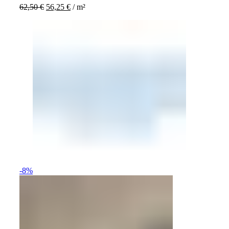
62,50
€
56,25
€
/
m²
-8%