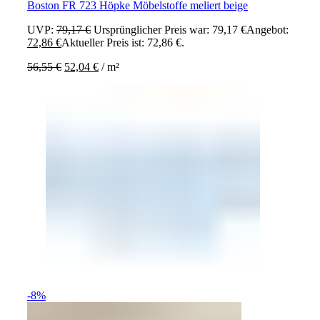
Boston FR 723 Höpke Möbelstoffe meliert beige
UVP:
79,17
€
Ursprünglicher Preis war: 79,17 €
Angebot:
72,86
€
Aktueller Preis ist: 72,86 €.
56,55
€
52,04
€
/
m²
-8%