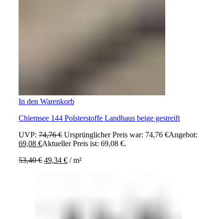
In den Warenkorb
Chiemsee 144 Polsterstoffe Landhaus beige gestreift
UVP:
74,76
€
Ursprünglicher Preis war: 74,76 €
Angebot:
69,08
€
Aktueller Preis ist: 69,08 €.
53,40
€
49,34
€
/
m²