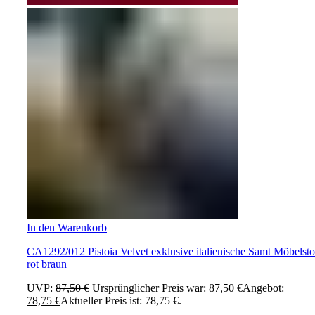
In den Warenkorb
CA1292/012 Pistoia Velvet exklusive italienische Samt Möbelsto
rot braun
UVP:
87,50
€
Ursprünglicher Preis war: 87,50 €
Angebot:
78,75
€
Aktueller Preis ist: 78,75 €.