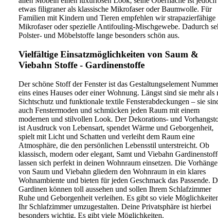
allen Möbeln einen luxuriösen Look, seine Oberfläche ist jedoch
etwas filigraner als klassische Mikrofaser oder Baumwolle. Für
Familien mit Kindern und Tieren empfehlen wir strapazierfähige
Mikrofaser oder spezielle Antifouling-Mischgewebe. Dadurch s
Polster- und Möbelstoffe lange besonders schön aus.
Vielfältige Einsatzmöglichkeiten von Saum &
Viebahn Stoffe - Gardinenstoffe
Der schöne Stoff der Fenster ist das Gestaltungselement Numme
eins eines Hauses oder einer Wohnung. Längst sind sie mehr als 
Sichtschutz und funktionale textile Fensterabdeckungen – sie sin
auch Fenstermoden und schmücken jeden Raum mit einem
modernen und stilvollen Look. Der Dekorations- und Vorhangsto
ist Ausdruck von Lebensart, spendet Wärme und Geborgenheit,
spielt mit Licht und Schatten und verleiht dem Raum eine
Atmosphäre, die den persönlichen Lebensstil unterstreicht. Ob
klassisch, modern oder elegant, Samt und Viebahn Gardinenstoff
lassen sich perfekt in deinen Wohnraum einsetzen. Die Vorhänge
von Saum und Viebahn gliedern den Wohnraum in ein klares
Wohnambiente und bieten für jeden Geschmack das Passende. D
Gardinen können toll aussehen und sollen Ihrem Schlafzimmer
Ruhe und Geborgenheit verleihen. Es gibt so viele Möglichkeite
Ihr Schlafzimmer umzugestalten. Deine Privatsphäre ist hierbei
besonders wichtig. Es gibt viele Möglichkeiten.