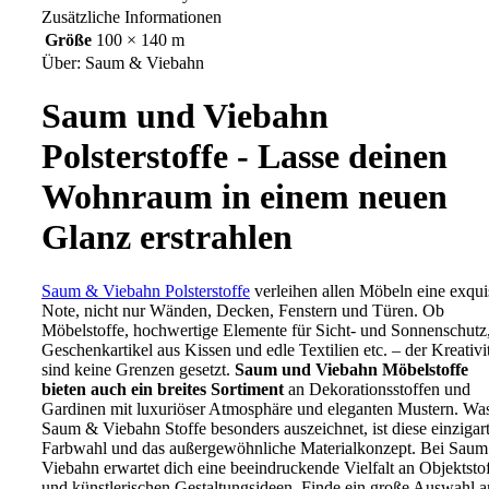
Zusätzliche Informationen
Größe
100 × 140 m
Über: Saum & Viebahn
Saum und Viebahn
Polsterstoffe - Lasse deinen
Wohnraum in einem neuen
Glanz erstrahlen
Saum & Viebahn Polsterstoffe
verleihen allen Möbeln eine exqui
Note, nicht nur Wänden, Decken, Fenstern und Türen. Ob
Möbelstoffe, hochwertige Elemente für Sicht- und Sonnenschutz
Geschenkartikel aus Kissen und edle Textilien etc. – der Kreativi
sind keine Grenzen gesetzt.
Saum und Viebahn Möbelstoffe
bieten auch ein breites Sortiment
an Dekorationsstoffen und
Gardinen mit luxuriöser Atmosphäre und eleganten Mustern. Wa
Saum & Viebahn Stoffe besonders auszeichnet, ist diese einzigar
Farbwahl und das außergewöhnliche Materialkonzept. Bei Sau
Viebahn erwartet dich eine beeindruckende Vielfalt an Objektsto
und künstlerischen Gestaltungsideen. Finde ein große Auswahl a