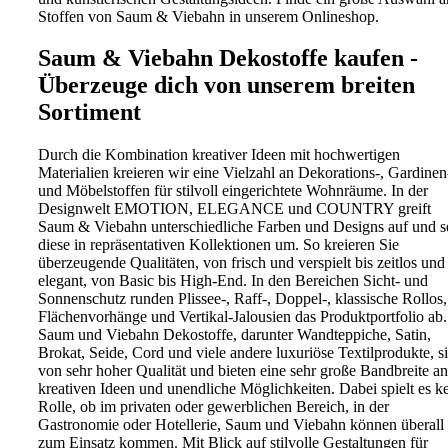
Stoffen von Saum & Viebahn in unserem Onlineshop.
Saum & Viebahn Dekostoffe kaufen -
Überzeuge dich von unserem breiten
Sortiment
Durch die Kombination kreativer Ideen mit hochwertigen
Materialien kreieren wir eine Vielzahl an Dekorations-, Gardinen
und Möbelstoffen für stilvoll eingerichtete Wohnräume. In der
Designwelt EMOTION, ELEGANCE und COUNTRY greift
Saum & Viebahn unterschiedliche Farben und Designs auf und se
diese in repräsentativen Kollektionen um. So kreieren Sie
überzeugende Qualitäten, von frisch und verspielt bis zeitlos und
elegant, von Basic bis High-End. In den Bereichen Sicht- und
Sonnenschutz runden Plissee-, Raff-, Doppel-, klassische Rollos,
Flächenvorhänge und Vertikal-Jalousien das Produktportfolio ab.
Saum und Viebahn Dekostoffe, darunter Wandteppiche, Satin,
Brokat, Seide, Cord und viele andere luxuriöse Textilprodukte, s
von sehr hoher Qualität und bieten eine sehr große Bandbreite an
kreativen Ideen und unendliche Möglichkeiten. Dabei spielt es k
Rolle, ob im privaten oder gewerblichen Bereich, in der
Gastronomie oder Hotellerie, Saum und Viebahn können überall
zum Einsatz kommen. Mit Blick auf stilvolle Gestaltungen für