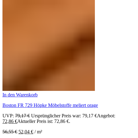
In den Warenkorb
Boston FR 729 Höpke Möbelstoffe meliert orage
UVP:
79,17
€
Ursprünglicher Preis war: 79,17 €
Angebot:
72,86
€
Aktueller Preis ist: 72,86 €.
56,55
€
52,04
€
/
m²