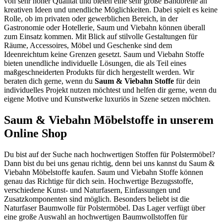
von sehr hoher Qualität und bieten eine sehr große Bandbreite an
kreativen Ideen und unendliche Möglichkeiten. Dabei spielt es keine
Rolle, ob im privaten oder gewerblichen Bereich, in der
Gastronomie oder Hotellerie, Saum und Viebahn können überall
zum Einsatz kommen. Mit Blick auf stilvolle Gestaltungen für
Räume, Accessoires, Möbel und Geschenke sind dem
Ideenreichtum keine Grenzen gesetzt. Saum und Viebahn Stoffe
bieten unendliche individuelle Lösungen, die als Teil eines
maßgeschneiderten Produkts für dich hergestellt werden. Wir
beraten dich gerne, wenn du
Saum & Viebahn Stoffe
für dein
individuelles Projekt nutzen möchtest und helfen dir gerne, wenn du
eigene Motive und Kunstwerke luxuriös in Szene setzen möchten.
Saum & Viebahn Möbelstoffe in unserem
Online Shop
Du bist auf der Suche nach hochwertigen Stoffen für Polstermöbel?
Dann bist du bei uns genau richtig, denn bei uns kannst du Saum &
Viebahn Möbelstoffe kaufen. Saum und Viebahn Stoffe können
genau das Richtige für dich sein. Hochwertige Bezugsstoffe,
verschiedene Kunst- und Naturfasern, Einfassungen und
Zusatzkomponenten sind möglich. Besonders beliebt ist die
Naturfaser Baumwolle für Polstermöbel. Das Lager verfügt über
eine große Auswahl an hochwertigen Baumwollstoffen für