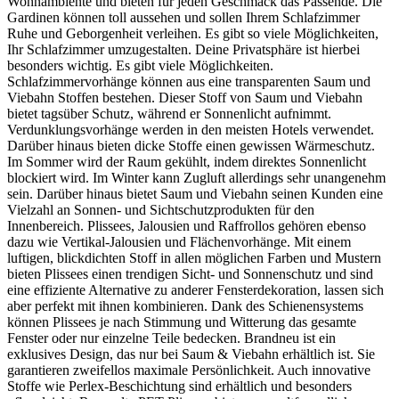
Wohnambiente und bieten für jeden Geschmack das Passende. Die
Gardinen können toll aussehen und sollen Ihrem Schlafzimmer
Ruhe und Geborgenheit verleihen. Es gibt so viele Möglichkeiten,
Ihr Schlafzimmer umzugestalten. Deine Privatsphäre ist hierbei
besonders wichtig. Es gibt viele Möglichkeiten.
Schlafzimmervorhänge können aus eine transparenten Saum und
Viebahn Stoffen bestehen. Dieser Stoff von Saum und Viebahn
bietet tagsüber Schutz, während er Sonnenlicht aufnimmt.
Verdunklungsvorhänge werden in den meisten Hotels verwendet.
Darüber hinaus bieten dicke Stoffe einen gewissen Wärmeschutz.
Im Sommer wird der Raum gekühlt, indem direktes Sonnenlicht
blockiert wird. Im Winter kann Zugluft allerdings sehr unangenehm
sein. Darüber hinaus bietet Saum und Viebahn seinen Kunden eine
Vielzahl an Sonnen- und Sichtschutzprodukten für den
Innenbereich. Plissees, Jalousien und Raffrollos gehören ebenso
dazu wie Vertikal-Jalousien und Flächenvorhänge. Mit einem
luftigen, blickdichten Stoff in allen möglichen Farben und Mustern
bieten Plissees einen trendigen Sicht- und Sonnenschutz und sind
eine effiziente Alternative zu anderer Fensterdekoration, lassen sich
aber perfekt mit ihnen kombinieren. Dank des Schienensystems
können Plissees je nach Stimmung und Witterung das gesamte
Fenster oder nur einzelne Teile bedecken. Brandneu ist ein
exklusives Design, das nur bei Saum & Viebahn erhältlich ist. Sie
garantieren zweifellos maximale Persönlichkeit. Auch innovative
Stoffe wie Perlex-Beschichtung sind erhältlich und besonders