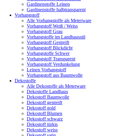
Gardinenstoffe Leinen
Gardinenstoffe halbtransparent
Vorhangstoff
Alle Vorhangstoffe als Meterware
Vorhangstoff Weiß / Weiss
Vorhangstoff Grau
Vorhangstoffe im Landhausstil
Vorhangstoff Gestreift
Vorhangstoff Blickdicht
Vorhangstoffe Schwer
Vorhangstoff Transparent
Vorhangstoff Verdunkelung
Leinen Vorhangstoff
Vorhangstoff aus Baumwolle
Dekostoffe
Alle Dekostoffe als Meterware
Dekostoffe Landhaus
Dekostoff Baumwolle
Dekostoff gestreift
Dekostoff gold
Dekostoff Blumen
Dekostoff schwarz
Dekostoff türkis
Dekostoff weiss
Dekostoff satin