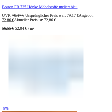
Boston FR 725 Höpke Möbelstoffe meliert blau
UVP:
79,17
€
Ursprünglicher Preis war: 79,17 €
Angebot:
72,86
€
Aktueller Preis ist: 72,86 €.
56,55
€
52,04
€
/
m²
-8%