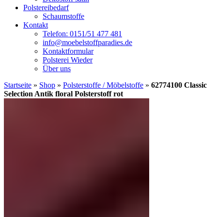
Polstereibedarf
Schaumstoffe
Kontakt
Telefon: 0151/51 477 481
info@moebelstoffparadies.de
Kontaktformular
Polsterei Wieder
Über uns
Startseite
»
Shop
»
Polsterstoffe / Möbelstoffe
»
62774100 Classic
Selection Antik floral Polsterstoff rot