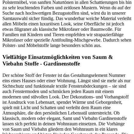
Polstermöbel, von sanften Naturtönen in allen Schattierungen bis hin
zu sehr leuchtenden Farben und zeitlosen Mustern. Wenn du auf der
Suche nach hochwertigen Bezugsstoffen sind, wirst du in unserer
Samtauswahl sicher fündig. Das wunderbar weiche Material verleiht
allen Möbeln einen luxuriösen Look, seine Oberfläche ist jedoch
etwas filigraner als klassische Mikrofaser oder Baumwolle. Für
Familien mit Kindern und Tieren empfehlen wir strapazierfähige
Mikrofaser oder spezielle Antifouling-Mischgewebe. Dadurch sehen
Polster- und Möbelstoffe lange besonders schön aus.
Vielfältige Einsatzmöglichkeiten von Saum &
Viebahn Stoffe - Gardinenstoffe
Der schöne Stoff der Fenster ist das Gestaltungselement Nummer
eins eines Hauses oder einer Wohnung. Längst sind sie mehr als nur
Sichtschutz und funktionale textile Fensterabdeckungen – sie sind
auch Fenstermoden und schmücken jeden Raum mit einem
modernen und stilvollen Look. Der Dekorations- und Vorhangstoff
ist Ausdruck von Lebensart, spendet Wärme und Geborgenheit,
spielt mit Licht und Schatten und verleiht dem Raum eine
Atmosphäre, die den persönlichen Lebensstil unterstreicht. Ob
klassisch, modern oder elegant, Samt und Viebahn Gardinenstoffe
lassen sich perfekt in deinen Wohnraum einsetzen. Die Vorhänge
von Saum und Viebahn gliedern den Wohnraum in ein klares