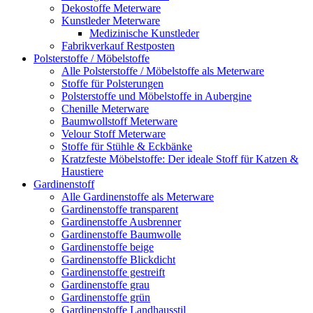
Dekostoffe Meterware
Kunstleder Meterware
Medizinische Kunstleder
Fabrikverkauf Restposten
Polsterstoffe / Möbelstoffe
Alle Polsterstoffe / Möbelstoffe als Meterware
Stoffe für Polsterungen
Polsterstoffe und Möbelstoffe in Aubergine
Chenille Meterware
Baumwollstoff Meterware
Velour Stoff Meterware
Stoffe für Stühle & Eckbänke
Kratzfeste Möbelstoffe: Der ideale Stoff für Katzen &
Haustiere
Gardinenstoff
Alle Gardinenstoffe als Meterware
Gardinenstoffe transparent
Gardinenstoffe Ausbrenner
Gardinenstoffe Baumwolle
Gardinenstoffe beige
Gardinenstoffe Blickdicht
Gardinenstoffe gestreift
Gardinenstoffe grau
Gardinenstoffe grün
Gardinenstoffe Landhausstil