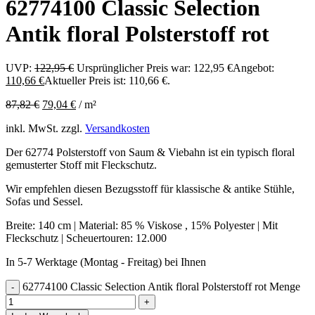
62774100 Classic Selection
Antik floral Polsterstoff rot
UVP:
122,95
€
Ursprünglicher Preis war: 122,95 €
Angebot:
110,66
€
Aktueller Preis ist: 110,66 €.
87,82
€
79,04
€
/
m²
inkl. MwSt.
zzgl.
Versandkosten
Der 62774 Polsterstoff von Saum & Viebahn ist ein typisch floral
gemusterter Stoff mit Fleckschutz.
Wir empfehlen diesen Bezugsstoff für klassische & antike Stühle,
Sofas und Sessel.
Breite: 140 cm | Material: 85 % Viskose , 15% Polyester | Mit
Fleckschutz | Scheuertouren: 12.000
In 5-7 Werktage (Montag - Freitag) bei Ihnen
62774100 Classic Selection Antik floral Polsterstoff rot Menge