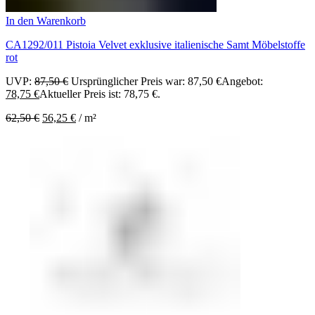
In den Warenkorb
CA1292/011 Pistoia Velvet exklusive italienische Samt Möbelstoffe
rot
UVP:
87,50
€
Ursprünglicher Preis war: 87,50 €
Angebot:
78,75
€
Aktueller Preis ist: 78,75 €.
62,50
€
56,25
€
/
m²