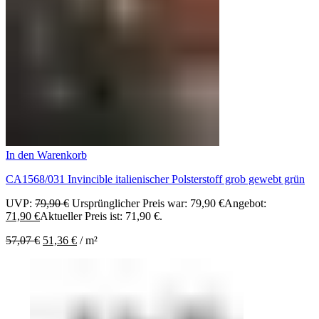
In den Warenkorb
CA1568/031 Invincible italienischer Polsterstoff grob gewebt grün
UVP:
79,90
€
Ursprünglicher Preis war: 79,90 €
Angebot:
71,90
€
Aktueller Preis ist: 71,90 €.
57,07
€
51,36
€
/
m²