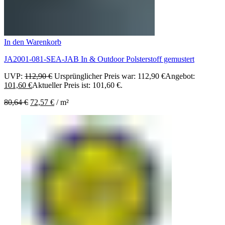
In den Warenkorb
JA2001-081-SEA-JAB In & Outdoor Polsterstoff gemustert
UVP:
112,90
€
Ursprünglicher Preis war: 112,90 €
Angebot:
101,60
€
Aktueller Preis ist: 101,60 €.
80,64
€
72,57
€
/
m²