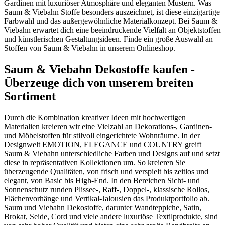
Gardinen mit luxuriöser Atmosphäre und eleganten Mustern. Was
Saum & Viebahn Stoffe besonders auszeichnet, ist diese einzigartige
Farbwahl und das außergewöhnliche Materialkonzept. Bei Saum &
Viebahn erwartet dich eine beeindruckende Vielfalt an Objektstoffen
und künstlerischen Gestaltungsideen. Finde ein große Auswahl an
Stoffen von Saum & Viebahn in unserem Onlineshop.
Saum & Viebahn Dekostoffe kaufen -
Überzeuge dich von unserem breiten
Sortiment
Durch die Kombination kreativer Ideen mit hochwertigen
Materialien kreieren wir eine Vielzahl an Dekorations-, Gardinen-
und Möbelstoffen für stilvoll eingerichtete Wohnräume. In der
Designwelt EMOTION, ELEGANCE und COUNTRY greift
Saum & Viebahn unterschiedliche Farben und Designs auf und setzt
diese in repräsentativen Kollektionen um. So kreieren Sie
überzeugende Qualitäten, von frisch und verspielt bis zeitlos und
elegant, von Basic bis High-End. In den Bereichen Sicht- und
Sonnenschutz runden Plissee-, Raff-, Doppel-, klassische Rollos,
Flächenvorhänge und Vertikal-Jalousien das Produktportfolio ab.
Saum und Viebahn Dekostoffe, darunter Wandteppiche, Satin,
Brokat, Seide, Cord und viele andere luxuriöse Textilprodukte, sind