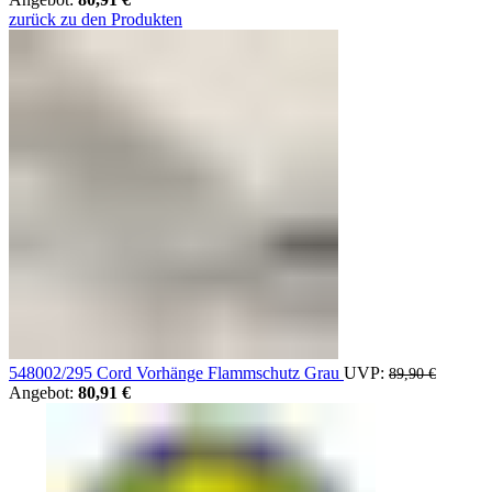
zurück zu den Produkten
89,90
548002/295 Cord Vorhänge Flammschutz Grau
UVP:
Ursprün
89,90
€
Angebot:
80,91
€
Aktueller Preis ist: 80,91 €.
Preis wa
89,90 €