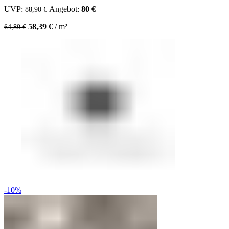
UVP:
Ursprünglicher Preis war: 88,90 €
Angebot:
80
€
Aktueller Preis ist: 80 €.
88,90
€
58,39
€
/
m²
64,89
€
-10%