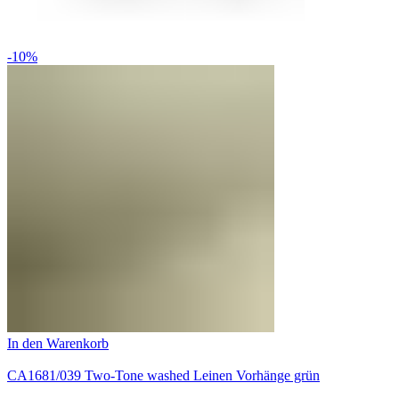
-10%
In den Warenkorb
CA1681/039 Two-Tone washed Leinen Vorhänge grün