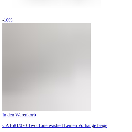
-10%
In den Warenkorb
CA1681/070 Two-Tone washed Leinen Vorhänge beige