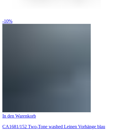
-10%
In den Warenkorb
CA1681/152 Two-Tone washed Leinen Vorhänge blau