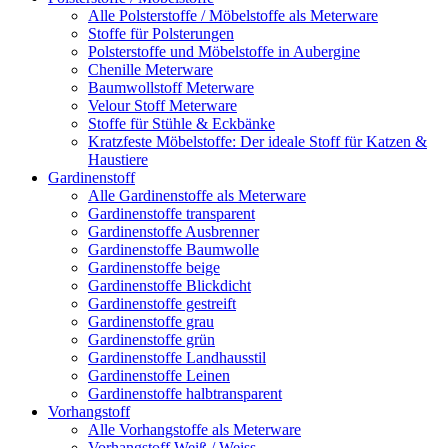
Alle Polsterstoffe / Möbelstoffe als Meterware
Stoffe für Polsterungen
Polsterstoffe und Möbelstoffe in Aubergine
Chenille Meterware
Baumwollstoff Meterware
Velour Stoff Meterware
Stoffe für Stühle & Eckbänke
Kratzfeste Möbelstoffe: Der ideale Stoff für Katzen &
Haustiere
Gardinenstoff
Alle Gardinenstoffe als Meterware
Gardinenstoffe transparent
Gardinenstoffe Ausbrenner
Gardinenstoffe Baumwolle
Gardinenstoffe beige
Gardinenstoffe Blickdicht
Gardinenstoffe gestreift
Gardinenstoffe grau
Gardinenstoffe grün
Gardinenstoffe Landhausstil
Gardinenstoffe Leinen
Gardinenstoffe halbtransparent
Vorhangstoff
Alle Vorhangstoffe als Meterware
Vorhangstoff Weiß / Weiss