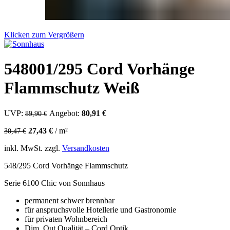
Klicken zum Vergrößern
548001/295 Cord Vorhänge
Flammschutz Weiß
UVP:
Ursprünglicher Preis war: 89,90 €
Angebot:
80,91
€
Aktueller Preis ist: 80,91 €.
89,90
€
27,43
€
/
m²
30,47
€
inkl. MwSt.
zzgl.
Versandkosten
548/295 Cord Vorhänge Flammschutz
Serie 6100 Chic von Sonnhaus
permanent schwer brennbar
für anspruchsvolle Hotellerie und Gastronomie
für privaten Wohnbereich
Dim. Out Qualität – Cord Optik