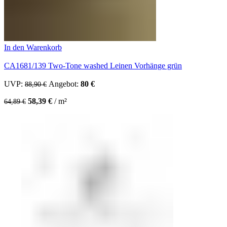
In den Warenkorb
CA1681/139 Two-Tone washed Leinen Vorhänge grün
UVP:
Ursprünglicher Preis war: 88,90 €
Angebot:
80
€
Aktueller Preis ist: 80 €.
88,90
€
58,39
€
/
m²
64,89
€