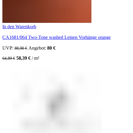
In den Warenkorb
CA1681/064 Two-Tone washed Leinen Vorhänge orange
UVP:
Ursprünglicher Preis war: 88,90 €
Angebot:
80
€
Aktueller Preis ist: 80 €.
88,90
€
58,39
€
/
m²
64,89
€