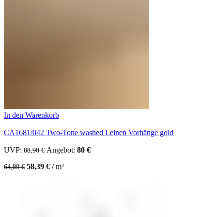
In den Warenkorb
CA1681/042 Two-Tone washed Leinen Vorhänge gold
UVP:
Ursprünglicher Preis war: 88,90 €
Angebot:
80
€
Aktueller Preis ist: 80 €.
88,90
€
58,39
€
/
m²
64,89
€