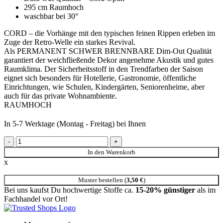
295 cm Raumhoch
waschbar bei 30°
CORD – die Vorhänge mit den typischen feinen Rippen erleben im
Zuge der Retro-Welle ein starkes Revival.
Als PERMANENT SCHWER BRENNBARE Dim-Out Qualität
garantiert der weichfließende Dekor angenehme Akustik und gutes
Raumklima. Der Sicherheitsstoff in den Trendfarben der Saison
eignet sich besonders für Hotellerie, Gastronomie, öffentliche
Einrichtungen, wie Schulen, Kindergärten, Seniorenheime, aber
auch für das private Wohnambiente.
RAUMHOCH
In 5-7 Werktage (Montag - Freitag) bei Ihnen
548001/295 Cord Vorhänge Flammschutz Weiß Menge
In den Warenkorb
x
Muster bestellen (
3,50
€
)
Bei uns kaufst Du hochwertige Stoffe ca.
15-20% günstiger
als im
Fachhandel vor Ort!