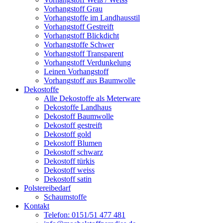
Vorhangstoff Grau
Vorhangstoffe im Landhausstil
Vorhangstoff Gestreift
Vorhangstoff Blickdicht
Vorhangstoffe Schwer
Vorhangstoff Transparent
Vorhangstoff Verdunkelung
Leinen Vorhangstoff
Vorhangstoff aus Baumwolle
Dekostoffe
Alle Dekostoffe als Meterware
Dekostoffe Landhaus
Dekostoff Baumwolle
Dekostoff gestreift
Dekostoff gold
Dekostoff Blumen
Dekostoff schwarz
Dekostoff türkis
Dekostoff weiss
Dekostoff satin
Polstereibedarf
Schaumstoffe
Kontakt
Telefon: 0151/51 477 481