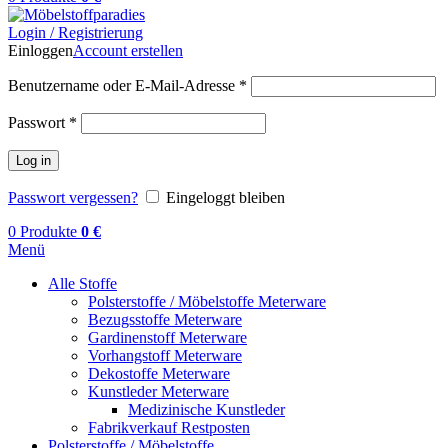
Login / Registrierung
Einloggen
Account erstellen
Benutzername oder E-Mail-Adresse
*
Passwort
*
Log in
Passwort vergessen?
Eingeloggt bleiben
0
Produkte
0
€
Menü
Alle Stoffe
Polsterstoffe / Möbelstoffe Meterware
Bezugsstoffe Meterware
Gardinenstoff Meterware
Vorhangstoff Meterware
Dekostoffe Meterware
Kunstleder Meterware
Medizinische Kunstleder
Fabrikverkauf Restposten
Polsterstoffe / Möbelstoffe