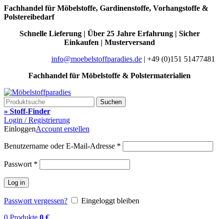
Fachhandel für Möbelstoffe, Gardinenstoffe, Vorhangstoffe &
Polstereibedarf
Schnelle Lieferung | Über 25 Jahre Erfahrung | Sicher
Einkaufen | Musterversand
info@moebelstoffparadies.de
| +49 (0)151 51477481
Fachhandel für Möbelstoffe & Polstermaterialien
Suchen
» Stoff-Finder
Login / Registrierung
Einloggen
Account erstellen
Benutzername oder E-Mail-Adresse
*
Passwort
*
Log in
Passwort vergessen?
Eingeloggt bleiben
0
Produkte
0
€