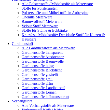
Alle Polsterstoffe / Möbelstoffe als Meterware
Stoffe für Polsterungen
Polsterstoffe und Möbelstoffe in Aubergine
Chenille Meterware
Baumwollstoff Meterware
Velour Stoff Meterware
Stoffe für Stühle & Eckbänke
Kratzfeste Möbelstoffe: Der ideale Stoff für Katzen &
Haustiere
Gardinenstoff
Alle Gardinenstoffe als Meterware
Gardinenstoffe transparent
Gardinenstoffe Ausbrenner
Gardinenstoffe Baumwolle
Gardinenstoffe beige
Gardinenstoffe Blickdicht
Gardinenstoffe gestreift
Gardinenstoffe grau
Gardinenstoffe grün
Gardinenstoffe Landhausstil
Gardinenstoffe Leinen
Gardinenstoffe halbtransparent
Vorhangstoff
Alle Vorhangstoffe als Meterware
Vorhangstoff Weiß / Weiss