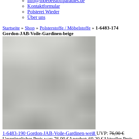
info@moebelstoffparadies.de
Kontaktformular
Polsterei Wieder
Über uns
Startseite
»
Shop
»
Polsterstoffe / Möbelstoffe
»
1-6483-174
Gordon-JAB-Voile-Gardinen-beige
1-6483-190 Gordon-JAB-Voile-Gardinen-weiß
UVP:
76,90
€
Ursprünglicher Preis war: 76,90 €
Angebot:
69,20
€
Aktueller Preis