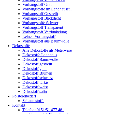
Vorhangstoff Grau
Vorhangstoffe im Landhausstil
Vorhangstoff Gestreift
Vorhangstoff Blickdicht
Vorhangstoffe Schwer
Vorhangstoff Transparent
Vorhangstoff Verdunkelung
Leinen Vorhangstoff
Vorhangstoff aus Baumwolle
Dekostoffe
Alle Dekostoffe als Meterware
Dekostoffe Landhaus
Dekostoff Baumwolle
Dekostoff gestreift
Dekostoff gold
Dekostoff Blumen
Dekostoff schwarz
Dekostoff türkis
Dekostoff weiss
Dekostoff satin
Polstereibedarf
Schaumstoffe
Kontakt
Telefon: 0151/51 477 481