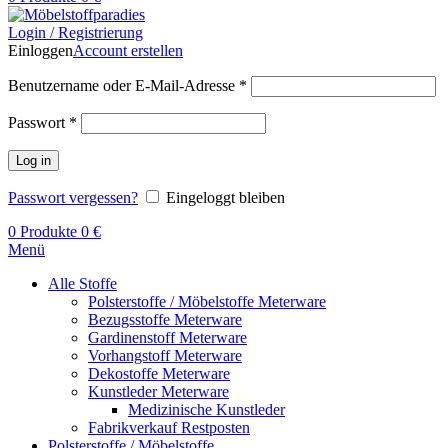
Login / Registrierung
Einloggen
Account erstellen
Benutzername oder E-Mail-Adresse
*
Passwort
*
Log in
Passwort vergessen?
Eingeloggt bleiben
0
Produkte
0
€
Menü
Alle Stoffe
Polsterstoffe / Möbelstoffe Meterware
Bezugsstoffe Meterware
Gardinenstoff Meterware
Vorhangstoff Meterware
Dekostoffe Meterware
Kunstleder Meterware
Medizinische Kunstleder
Fabrikverkauf Restposten
Polsterstoffe / Möbelstoffe