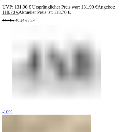
UVP:
131,90
€
Ursprünglicher Preis war: 131,90 €
Angebot:
118,70
€
Aktueller Preis ist: 118,70 €.
44,71
€
40,24
€
/
m²
-10%