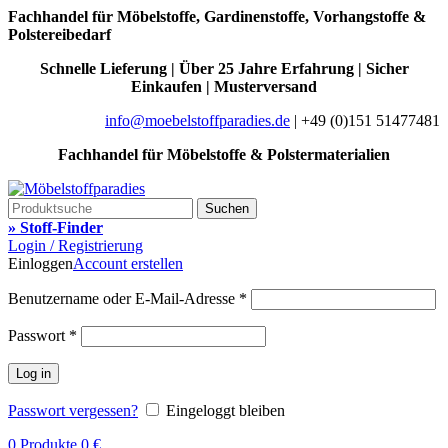
Fachhandel für Möbelstoffe, Gardinenstoffe, Vorhangstoffe &
Polstereibedarf
Schnelle Lieferung | Über 25 Jahre Erfahrung | Sicher
Einkaufen | Musterversand
info@moebelstoffparadies.de
| +49 (0)151 51477481
Fachhandel für Möbelstoffe & Polstermaterialien
Suchen
» Stoff-Finder
Login / Registrierung
Einloggen
Account erstellen
Benutzername oder E-Mail-Adresse
*
Passwort
*
Log in
Passwort vergessen?
Eingeloggt bleiben
0
Produkte
0
€