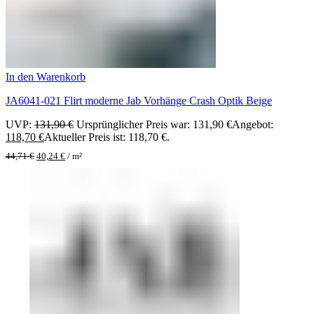
In den Warenkorb
JA6041-021 Flirt moderne Jab Vorhänge Crash Optik Beige
UVP:
131,90
€
Ursprünglicher Preis war: 131,90 €
Angebot:
118,70
€
Aktueller Preis ist: 118,70 €.
44,71
€
40,24
€
/
m²