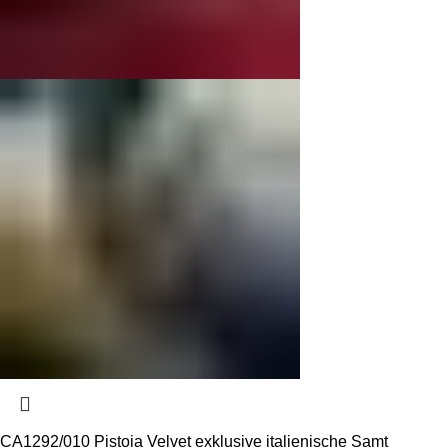
CA1292/010 Pistoia Velvet exklusive italienische Samt