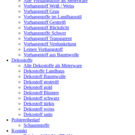
Alle Vorhangstoffe als Meterware
Vorhangstoff Weiß / Weiss
Vorhangstoff Grau
Vorhangstoffe im Landhausstil
Vorhangstoff Gestreift
Vorhangstoff Blickdicht
Vorhangstoffe Schwer
Vorhangstoff Transparent
Vorhangstoff Verdunkelung
Leinen Vorhangstoff
Vorhangstoff aus Baumwolle
Dekostoffe
Alle Dekostoffe als Meterware
Dekostoffe Landhaus
Dekostoff Baumwolle
Dekostoff gestreift
Dekostoff gold
Dekostoff Blumen
Dekostoff schwarz
Dekostoff türkis
Dekostoff weiss
Dekostoff satin
Polstereibedarf
Schaumstoffe
Kontakt