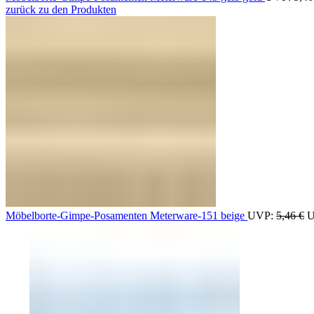
zurück zu den Produkten
Möbelborte-Gimpe-Posamenten Meterware-151 beige
UVP:
5,46
€
U