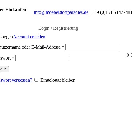
er Einkaufen |
info@moebelstoffparadies.de
| +49 (0)151 5147748
Login / Registrierung
nloggen
Account erstellen
nutzername oder E-Mail-Adresse
*
0
sswort
*
g in
swort vergessen?
Eingeloggt bleiben