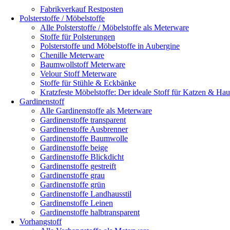
Fabrikverkauf Restposten
Polsterstoffe / Möbelstoffe
Alle Polsterstoffe / Möbelstoffe als Meterware
Stoffe für Polsterungen
Polsterstoffe und Möbelstoffe in Aubergine
Chenille Meterware
Baumwollstoff Meterware
Velour Stoff Meterware
Stoffe für Stühle & Eckbänke
Kratzfeste Möbelstoffe: Der ideale Stoff für Katzen & Hau
Gardinenstoff
Alle Gardinenstoffe als Meterware
Gardinenstoffe transparent
Gardinenstoffe Ausbrenner
Gardinenstoffe Baumwolle
Gardinenstoffe beige
Gardinenstoffe Blickdicht
Gardinenstoffe gestreift
Gardinenstoffe grau
Gardinenstoffe grün
Gardinenstoffe Landhausstil
Gardinenstoffe Leinen
Gardinenstoffe halbtransparent
Vorhangstoff