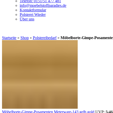
Telefon: 0151/51 477 481
info@moebelstoffparadies.de
Kontaktformular
Polsterei Wieder
Über uns
Startseite
»
Shop
»
Polstereibedarf
»
Möbelborte-Gimpe-Posamenten
Möbelborte-Gimpe-Posamenten Meterware-143 gelb gold
UVP:
5,4