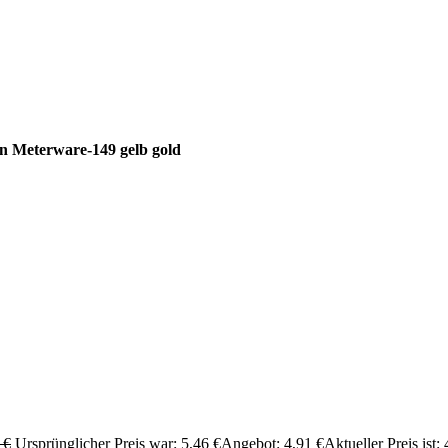
 Meterware-149 gelb gold
6
€
Ursprünglicher Preis war: 5,46 €
Angebot:
4,91
€
Aktueller Preis ist: 