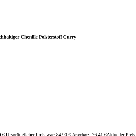
haltiger Chenille Polsterstoff Curry
0
€
Ursprünglicher Preis war: 84,90 €
76,41
€
Aktueller Preis 
Angebot: