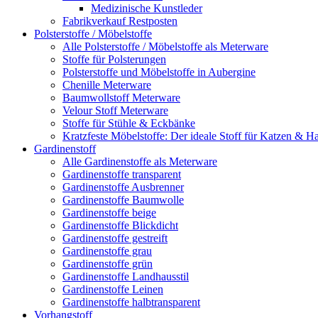
Medizinische Kunstleder
Fabrikverkauf Restposten
Polsterstoffe / Möbelstoffe
Alle Polsterstoffe / Möbelstoffe als Meterware
Stoffe für Polsterungen
Polsterstoffe und Möbelstoffe in Aubergine
Chenille Meterware
Baumwollstoff Meterware
Velour Stoff Meterware
Stoffe für Stühle & Eckbänke
Kratzfeste Möbelstoffe: Der ideale Stoff für Katzen & Ha
Gardinenstoff
Alle Gardinenstoffe als Meterware
Gardinenstoffe transparent
Gardinenstoffe Ausbrenner
Gardinenstoffe Baumwolle
Gardinenstoffe beige
Gardinenstoffe Blickdicht
Gardinenstoffe gestreift
Gardinenstoffe grau
Gardinenstoffe grün
Gardinenstoffe Landhausstil
Gardinenstoffe Leinen
Gardinenstoffe halbtransparent
Vorhangstoff