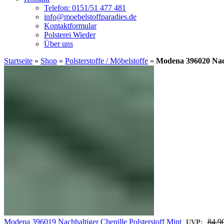
Telefon: 0151/51 477 481
info@moebelstoffparadies.de
Kontaktformular
Polsterei Wieder
Über uns
Startseite
»
Shop
»
Polsterstoffe / Möbelstoffe
»
Modena 396020 Nach
Modena 396019 Nachhaltiger Chenille Polsterstoff Mint
84,9
UVP: