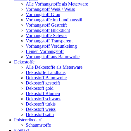
Alle Vorhangstoffe als Meterware
Vorhangstoff Weiß / Weiss
Vorhangstoff Grau
Vorhangstoffe im Landhausstil
Vorhangstoff Gestreift
Vorhangstoff Blickdicht
Vorhangstoffe Schwer
Vorhangstoff Transparent
Vorhangstoff Verdunkelung
Leinen Vorhangstoff
Vorhangstoff aus Baumwolle
Dekostoffe
Alle Dekostoffe als Meterware
Dekostoffe Landhaus
Dekostoff Baumwolle
Dekostoff gestreift
Dekostoff gold
Dekostoff Blumen
Dekostoff schwarz
Dekostoff türkis
Dekostoff weiss
Dekostoff satin
Polstereibedarf
Schaumstoffe
Kontakt