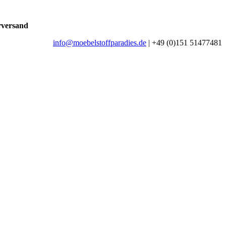
rversand
info@moebelstoffparadies.de
| +49 (0)151 51477481