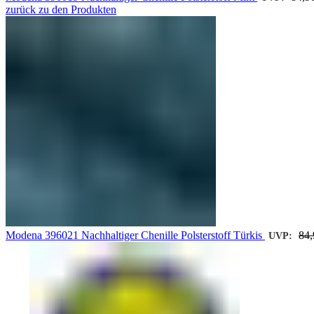
zurück zu den Produkten
Modena 396021 Nachhaltiger Chenille Polsterstoff Türkis
84
UVP: