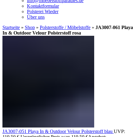
info@moebelstoffparadies.de
Kontaktformular
Polsterei Wieder
Über uns
Startseite
»
Shop
»
Polsterstoffe / Möbelstoffe
»
JA3007-061 Playa
In & Outdoor Velour Polsterstoff rosa
JA3007-051 Playa In & Outdoor Velour Polsterstoff blau
UVP:
119,50
€
Ursprünglicher Preis war: 119,50 €
Angebot: