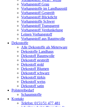
Vorhangstoff Grau
Vorhangstoffe im Landhausstil
Vorhangstoff Gestreift
Vorhangstoff Blickdicht
Vorhangstoffe Schwer
Vorhangstoff Transparent
Vorhangstoff Verdunkelung
Leinen Vorhangstoff
Vorhangstoff aus Baumwolle
Dekostoffe
Alle Dekostoffe als Meterware
Dekostoffe Landhaus
Dekostoff Baumwolle
Dekostoff gestreift
Dekostoff gold
Dekostoff Blumen
Dekostoff schwarz
Dekostoff türkis
Dekostoff weiss
Dekostoff satin
Polstereibedarf
Schaumstoffe
Kontakt
Telefon: 0151/51 477 481