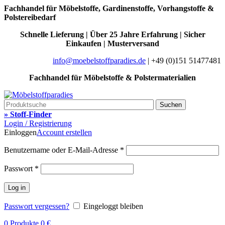
Fachhandel für Möbelstoffe, Gardinenstoffe, Vorhangstoffe &
Polstereibedarf
Schnelle Lieferung | Über 25 Jahre Erfahrung | Sicher
Einkaufen | Musterversand
info@moebelstoffparadies.de
| +49 (0)151 51477481
Fachhandel für Möbelstoffe & Polstermaterialien
Suchen
» Stoff-Finder
Login / Registrierung
Einloggen
Account erstellen
Benutzername oder E-Mail-Adresse
*
Passwort
*
Log in
Passwort vergessen?
Eingeloggt bleiben
0
Produkte
0
€