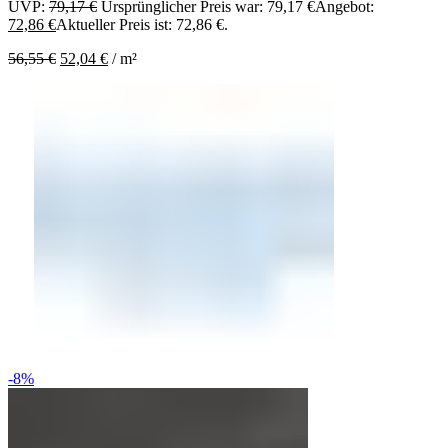
UVP:
79,17
€
Ursprünglicher Preis war: 79,17 €
Angebot:
72,86
€
Aktueller Preis ist: 72,86 €.
56,55
€
52,04
€
/
m²
-8%