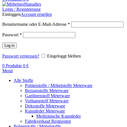
Login / Registrierung
Einloggen
Account erstellen
Benutzername oder E-Mail-Adresse
*
Passwort
*
Log in
Passwort vergessen?
Eingeloggt bleiben
0
Produkte
0
€
Menü
Alle Stoffe
Polsterstoffe / Möbelstoffe Meterware
Bezugsstoffe Meterware
Gardinenstoff Meterware
Vorhangstoff Meterware
Dekostoffe Meterware
Kunstleder Meterware
Medizinische Kunstleder
Fabrikverkauf Restposten
Polsterstoffe / Möbelstoffe