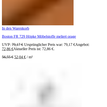
In den Warenkorb
Boston FR 729 Höpke Möbelstoffe meliert orage
UVP:
79,17
€
Ursprünglicher Preis war: 79,17 €
Angebot:
72,86
€
Aktueller Preis ist: 72,86 €.
56,55
€
52,04
€
/
m²