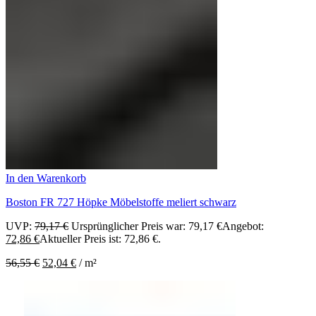
In den Warenkorb
Boston FR 727 Höpke Möbelstoffe meliert schwarz
UVP:
79,17
€
Ursprünglicher Preis war: 79,17 €
Angebot:
72,86
€
Aktueller Preis ist: 72,86 €.
56,55
€
52,04
€
/
m²