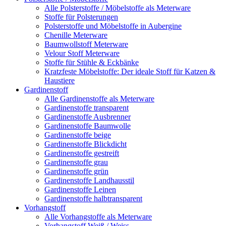
Alle Polsterstoffe / Möbelstoffe als Meterware
Stoffe für Polsterungen
Polsterstoffe und Möbelstoffe in Aubergine
Chenille Meterware
Baumwollstoff Meterware
Velour Stoff Meterware
Stoffe für Stühle & Eckbänke
Kratzfeste Möbelstoffe: Der ideale Stoff für Katzen &
Haustiere
Gardinenstoff
Alle Gardinenstoffe als Meterware
Gardinenstoffe transparent
Gardinenstoffe Ausbrenner
Gardinenstoffe Baumwolle
Gardinenstoffe beige
Gardinenstoffe Blickdicht
Gardinenstoffe gestreift
Gardinenstoffe grau
Gardinenstoffe grün
Gardinenstoffe Landhausstil
Gardinenstoffe Leinen
Gardinenstoffe halbtransparent
Vorhangstoff
Alle Vorhangstoffe als Meterware
Vorhangstoff Weiß / Weiss