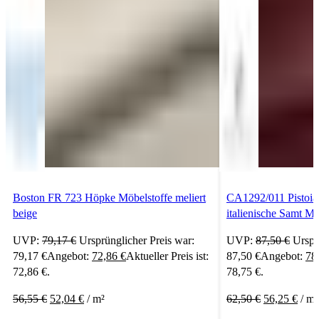
Boston FR 723 Höpke Möbelstoffe meliert
CA1292/011 Pistoia 
beige
italienische Samt Mö
UVP:
79,17
€
Ursprünglicher Preis war:
UVP:
87,50
€
Urspr
79,17 €
Angebot:
72,86
€
Aktueller Preis ist:
87,50 €
Angebot:
78
72,86 €.
78,75 €.
56,55
€
52,04
€
/
m²
62,50
€
56,25
€
/
m²