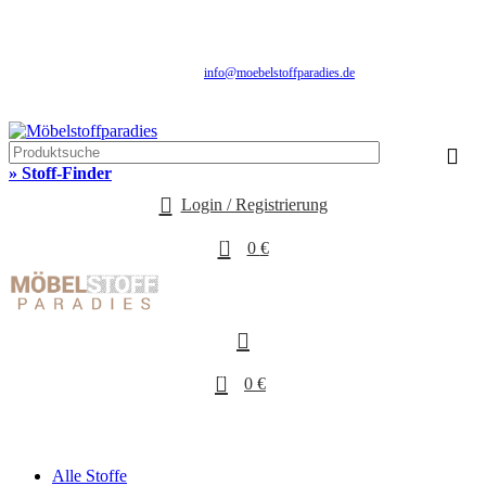
Fachhandel für Möbelstoffe, Gardinenstoffe, Vorhangstoffe & Polstereibedarf
SALE: Aktuelle Stoff-Angebote mit Rabatten
Schnelle Lieferung | Über 25 Jahre Erfahrung | Sicher Einkaufen | Musterversand
info@moebelstoffparadies.de
| +49 (0)151 51477481
Fachhandel für Möbelstoffe & Polstermaterialien
» Stoff-Finder
Login / Registrierung
0
0
€
0
0
€
Alle Stoffe