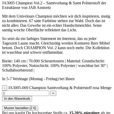
JA3005 Champion Vol.2 – Samtvorhang & Samt Polsterstoff der
Extraklasse von JAB Anstoetz
Mit dem Univelours Champion möchten wir dich inspirieren, mutig
zu kombinieren. 67 satte Farbtöne stehen zur Wahl. Doch das ist
nicht alles: Das Gewebe ist ein echter Handschmeichler. Seine
samtig weiche Oberfläche reflektiert das Licht.
So setzt du ein farbiges Statement im Interieur, das zu jeder
Tageszeit Laune macht. Gleichzeitig werden Konturen Ihrer Möbel
betont. Doch CHAMPION Vol. 2 kann noch mehr. Die Kollektion
ist waschbar und schwer entflammbar.
Breite: 140 cm | 70.000 Scheuertouren | Material: Grundschicht:
100% Polyester, Nutzschicht: 100% Polyester | waschbar bei 30° |
Schallabsorbierend |
In 5-7 Werktage (Montag - Freitag) bei Ihnen
JA3005-069 Champion Samtvorhang & Polsterstoff rosa Menge
In den Warenkorb
Muster bestellen (
2
€
)
Bei uns kaufst Du hochwertige Stoffe ca.
15-20% günstiger
als im