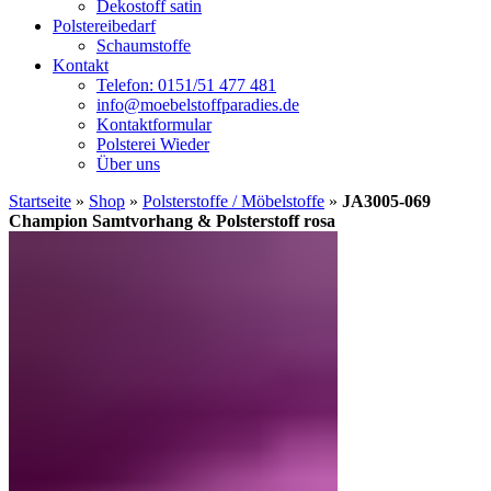
Dekostoff satin
Polstereibedarf
Schaumstoffe
Kontakt
Telefon: 0151/51 477 481
info@moebelstoffparadies.de
Kontaktformular
Polsterei Wieder
Über uns
Startseite
»
Shop
»
Polsterstoffe / Möbelstoffe
»
JA3005-069
Champion Samtvorhang & Polsterstoff rosa