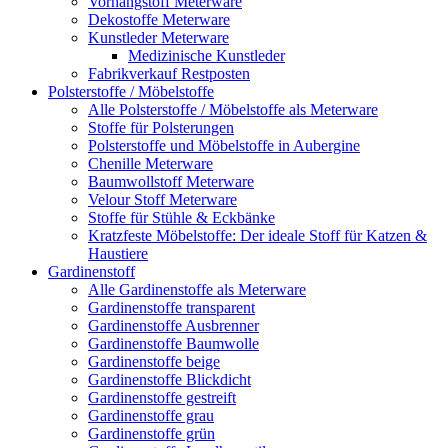
Vorhangstoff Meterware
Dekostoffe Meterware
Kunstleder Meterware
Medizinische Kunstleder
Fabrikverkauf Restposten
Polsterstoffe / Möbelstoffe
Alle Polsterstoffe / Möbelstoffe als Meterware
Stoffe für Polsterungen
Polsterstoffe und Möbelstoffe in Aubergine
Chenille Meterware
Baumwollstoff Meterware
Velour Stoff Meterware
Stoffe für Stühle & Eckbänke
Kratzfeste Möbelstoffe: Der ideale Stoff für Katzen &
Haustiere
Gardinenstoff
Alle Gardinenstoffe als Meterware
Gardinenstoffe transparent
Gardinenstoffe Ausbrenner
Gardinenstoffe Baumwolle
Gardinenstoffe beige
Gardinenstoffe Blickdicht
Gardinenstoffe gestreift
Gardinenstoffe grau
Gardinenstoffe grün