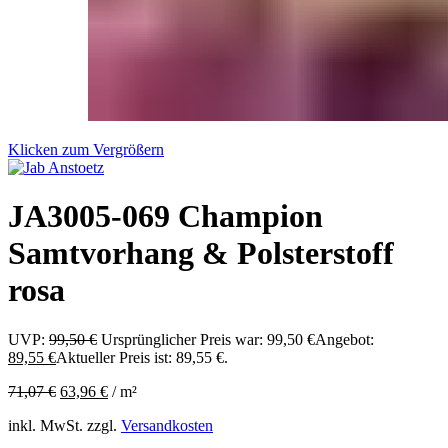
Klicken zum Vergrößern
JA3005-069 Champion
Samtvorhang & Polsterstoff
rosa
UVP:
99,50
€
Ursprünglicher Preis war: 99,50 €
Angebot:
89,55
€
Aktueller Preis ist: 89,55 €.
71,07
€
63,96
€
/
m²
inkl. MwSt.
zzgl.
Versandkosten