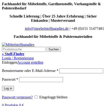
Fachhandel für Möbelstoffe, Gardinenstoffe, Vorhangstoffe &
Polstereibedarf
Schnelle Lieferung | Über 25 Jahre Erfahrung | Sicher
Einkaufen | Musterversand
info@moebelstoffparadies.de
| +49 (0)151 51477481
Fachhandel für Möbelstoffe & Polstermaterialien
Suchen
» Stoff-Finder
Login / Registrierung
Einloggen
Account erstellen
Benutzername oder E-Mail-Adresse
*
Passwort
*
Log in
Passwort vergessen?
Eingeloggt bleiben
0
Produkte
0
€