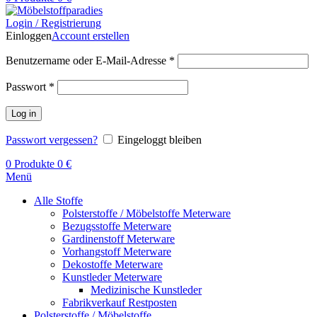
Login / Registrierung
Einloggen
Account erstellen
Benutzername oder E-Mail-Adresse
*
Passwort
*
Log in
Passwort vergessen?
Eingeloggt bleiben
0
Produkte
0
€
Menü
Alle Stoffe
Polsterstoffe / Möbelstoffe Meterware
Bezugsstoffe Meterware
Gardinenstoff Meterware
Vorhangstoff Meterware
Dekostoffe Meterware
Kunstleder Meterware
Medizinische Kunstleder
Fabrikverkauf Restposten
Polsterstoffe / Möbelstoffe