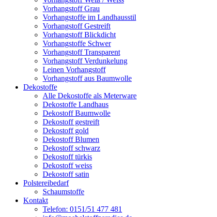
Vorhangstoff Grau
Vorhangstoffe im Landhausstil
Vorhangstoff Gestreift
Vorhangstoff Blickdicht
Vorhangstoffe Schwer
Vorhangstoff Transparent
Vorhangstoff Verdunkelung
Leinen Vorhangstoff
Vorhangstoff aus Baumwolle
Dekostoffe
Alle Dekostoffe als Meterware
Dekostoffe Landhaus
Dekostoff Baumwolle
Dekostoff gestreift
Dekostoff gold
Dekostoff Blumen
Dekostoff schwarz
Dekostoff türkis
Dekostoff weiss
Dekostoff satin
Polstereibedarf
Schaumstoffe
Kontakt
Telefon: 0151/51 477 481