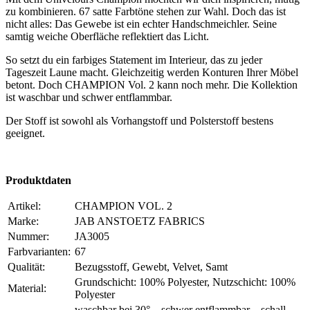
zu kombinieren. 67 satte Farbtöne stehen zur Wahl. Doch das ist
nicht alles: Das Gewebe ist ein echter Handschmeichler. Seine
samtig weiche Oberfläche reflektiert das Licht.
So setzt du ein farbiges Statement im Interieur, das zu jeder
Tageszeit Laune macht. Gleichzeitig werden Konturen Ihrer Möbel
betont. Doch CHAMPION Vol. 2 kann noch mehr. Die Kollektion
ist waschbar und schwer entflammbar.
Der Stoff ist sowohl als Vorhangstoff und Polsterstoff bestens
geeignet.
Produktdaten
Artikel:
CHAMPION VOL. 2
Marke:
JAB ANSTOETZ FABRICS
Nummer:
JA3005
Farbvarianten:
67
Qualität:
Bezugsstoff, Gewebt, Velvet, Samt
Grundschicht: 100% Polyester, Nutzschicht: 100%
Material:
Polyester
waschbar bei 30° – schwer entflammbar – schall