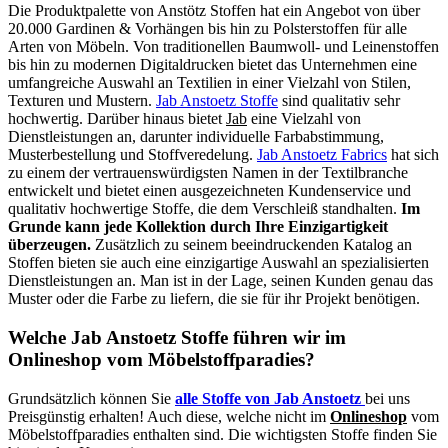
Die Produktpalette von Anstötz Stoffen hat ein Angebot von über
20.000 Gardinen & Vorhängen bis hin zu Polsterstoffen für alle
Arten von Möbeln. Von traditionellen Baumwoll- und Leinenstoffen
bis hin zu modernen Digitaldrucken bietet das Unternehmen eine
umfangreiche Auswahl an Textilien in einer Vielzahl von Stilen,
Texturen und Mustern.
Jab Anstoetz Stoffe
sind qualitativ sehr
hochwertig. Darüber hinaus bietet
Jab
eine Vielzahl von
Dienstleistungen an, darunter individuelle Farbabstimmung,
Musterbestellung und Stoffveredelung.
Jab Anstoetz Fabrics
hat sich
zu einem der vertrauenswürdigsten Namen in der Textilbranche
entwickelt und bietet einen ausgezeichneten Kundenservice und
qualitativ hochwertige Stoffe, die dem Verschleiß standhalten.
Im
Grunde kann jede Kollektion durch Ihre Einzigartigkeit
überzeugen.
Zusätzlich zu seinem beeindruckenden Katalog an
Stoffen bieten sie auch eine einzigartige Auswahl an spezialisierten
Dienstleistungen an. Man ist in der Lage, seinen Kunden genau das
Muster oder die Farbe zu liefern, die sie für ihr Projekt benötigen.
Welche Jab Anstoetz Stoffe führen wir im
Onlineshop vom Möbelstoffparadies?
Grundsätzlich können Sie
alle Stoffe von Jab Anstoetz
bei uns
Preisgünstig erhalten! Auch diese, welche nicht im
Onlineshop
vom
Möbelstoffparadies enthalten sind. Die wichtigsten Stoffe finden Sie